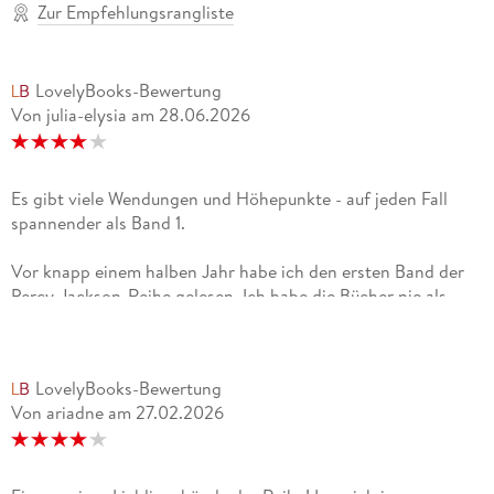
Zur Empfehlungsrangliste
LovelyBooks-Bewertung
Von julia-elysia
am
28.06.2026
Es gibt viele Wendungen und Höhepunkte - auf jeden Fall
spannender als Band 1.
Vor knapp einem halben Jahr habe ich den ersten Band der
Percy-Jackson-Reihe gelesen. Ich habe die Bücher nie als
Kind gelesen, obwohl ich damals eher zu der Zielgruppe
gehört habe; dennoch hatte mich der Hype früher irgendwie
nicht ganz packen können. Nun wollte ich die Reihe einmal
LovelyBooks-Bewertung
angehen, da ich unter anderem die neue Serie ganz cool
Von ariadne
am
27.02.2026
finde.Band 2 fand ich wesentlich spannender als Band 1. Es
gab viele, viele Twists und Handlungshöhepunkte (und
Schauplätze) und auch, wie bereits im ersten Teil, viele
Parallelen zur griechischen Mythologie, was mir wieder sehr