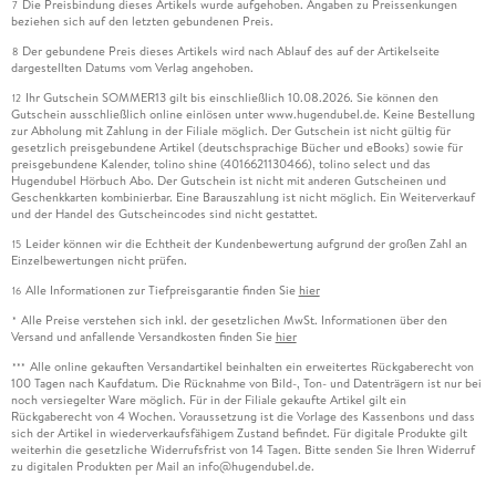
Die Preisbindung dieses Artikels wurde aufgehoben. Angaben zu Preissenkungen
7
beziehen sich auf den letzten gebundenen Preis.
Der gebundene Preis dieses Artikels wird nach Ablauf des auf der Artikelseite
8
dargestellten Datums vom Verlag angehoben.
Ihr Gutschein SOMMER13 gilt bis einschließlich 10.08.2026. Sie können den
12
Gutschein ausschließlich online einlösen unter www.hugendubel.de. Keine Bestellung
zur Abholung mit Zahlung in der Filiale möglich. Der Gutschein ist nicht gültig für
gesetzlich preisgebundene Artikel (deutschsprachige Bücher und eBooks) sowie für
preisgebundene Kalender, tolino shine (4016621130466), tolino select und das
Hugendubel Hörbuch Abo. Der Gutschein ist nicht mit anderen Gutscheinen und
Geschenkkarten kombinierbar. Eine Barauszahlung ist nicht möglich. Ein Weiterverkauf
und der Handel des Gutscheincodes sind nicht gestattet.
Leider können wir die Echtheit der Kundenbewertung aufgrund der großen Zahl an
15
Einzelbewertungen nicht prüfen.
Alle Informationen zur Tiefpreisgarantie finden Sie
hier
16
Alle Preise verstehen sich inkl. der gesetzlichen MwSt. Informationen über den
*
Versand und anfallende Versandkosten finden Sie
hier
Alle online gekauften Versandartikel beinhalten ein erweitertes Rückgaberecht von
***
100 Tagen nach Kaufdatum. Die Rücknahme von Bild-, Ton- und Datenträgern ist nur bei
noch versiegelter Ware möglich. Für in der Filiale gekaufte Artikel gilt ein
Rückgaberecht von 4 Wochen. Voraussetzung ist die Vorlage des Kassenbons und dass
sich der Artikel in wiederverkaufsfähigem Zustand befindet. Für digitale Produkte gilt
weiterhin die gesetzliche Widerrufsfrist von 14 Tagen. Bitte senden Sie Ihren Widerruf
zu digitalen Produkten per Mail an info@hugendubel.de.