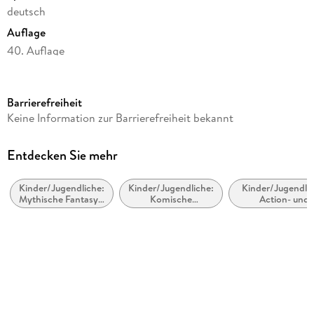
deutsch
Auflage
40. Auflage
Seitenanzahl
336
Barrierefreiheit
Altersempfehlung
Keine Information zur Barrierefreiheit bekannt
ab 12 Jahre
Reihe
Entdecken Sie mehr
Helden des Olymp / Percy Jackson, 2
Kinder/Jugendliche:
Kinder/Jugendliche:
Kinder/Jugendlic
Autor/Autorin
Mythische Fantasy /
Komische
Action- und
Rick Riordan
Mythische Fiktion
(humorvolle)
Abenteuergeschi
Fantasy
Übersetzung
Gabriele Haefs
Verlag/Hersteller
Carlsen Verlag GmbH
Originaltitel