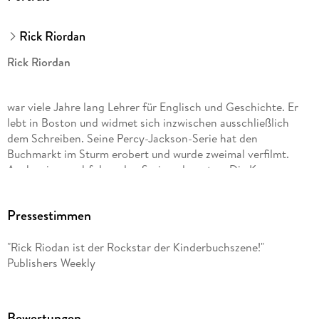
Rick Riordan
Rick Riordan
war viele Jahre lang Lehrer für Englisch und Geschichte. Er
lebt in Boston und widmet sich inzwischen ausschließlich
dem Schreiben. Seine Percy-Jackson-Serie hat den
Buchmarkt im Sturm erobert und wurde zweimal verfilmt.
Auch seine nachfolgenden Serien, darunter »Die Kane-
Chroniken«, »Helden des Olymp«, »Percy Jackson erzählt«,
»Magnus Chase« und »Die Abenteuer des Apollo«, schafften
Pressestimmen
auf Anhieb den Sprung auf die internationalen
Bestsellerlisten. Mehr unter RickRiordan. com.
"Rick Riodan ist der Rockstar der Kinderbuchszene!"
Publishers Weekly
Gabriele Haefs wurde in Wachtendonk am Niederrhein
geboren. Sie studierte Skandinavistik, promovierte im Fach
Volkskunde und übersetzt unter anderem aus dem
Bewertungen