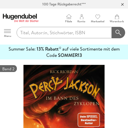
Abholung in über 100 Filialen
Filiale
Konto
Merkzettel
Warenkorb
Hugendubel
Menu
Summer Sale:
13% Rabatt
auf viele Sortimente mit dem
12
mehr
Code
SOMMER13
erfahren
Band 2