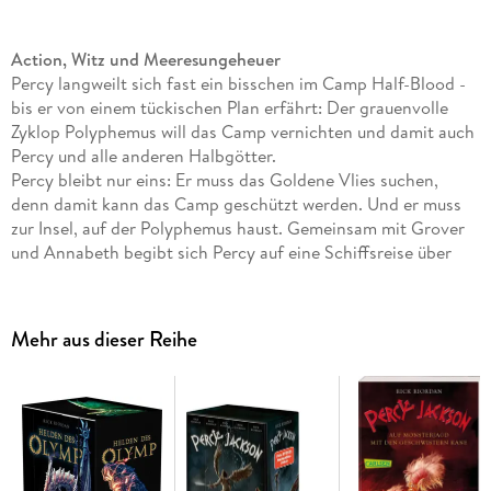
Action, Witz und Meeresungeheuer
Percy langweilt sich fast ein bisschen im Camp Half-Blood -
bis er von einem tückischen Plan erfährt: Der grauenvolle
Zyklop Polyphemus will das Camp vernichten und damit auch
Percy und alle anderen Halbgötter.
Percy bleibt nur eins: Er muss das Goldene Vlies suchen,
denn damit kann das Camp geschützt werden. Und er muss
zur Insel, auf der Polyphemus haust. Gemeinsam mit Grover
und Annabeth begibt sich Percy auf eine Schiffsreise über
das Meer der Monster. Schlimm genug, dass fiese Kreaturen
versuchen, die drei aufzuhalten. Aber dann wird auch noch
Grover entführt. Wie soll Percy denn gleichzeitig das Camp
Mehr aus dieser Reihe
und Grover retten?
Die Jugendbuch-Bestsellerserie mit nachtragenden
Ungeheuern und schrulligen Göttern
Als Percy Jackson erfährt, dass er ein Halbgott ist und es die
Kreaturen aus der griechischen Mythologie wirklich gibt,