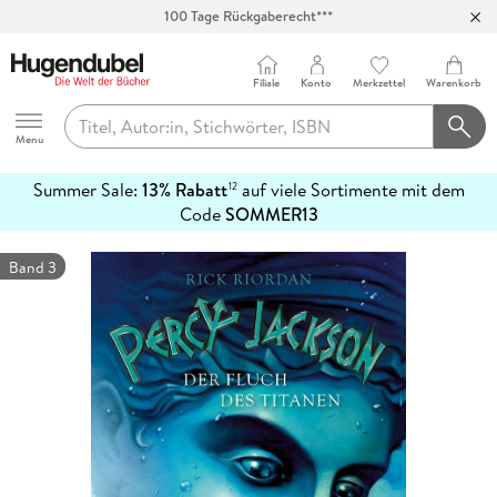
100 Tage Rückgaberecht***
Abholung in über 100 Filialen
Filiale
Konto
Merkzettel
Warenkorb
Hugendubel
Menu
Summer Sale:
13% Rabatt
auf viele Sortimente mit dem
12
mehr
Code
SOMMER13
erfahren
Band 3