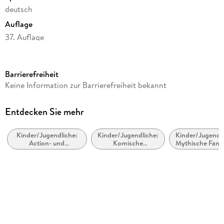
deutsch
Auflage
37. Auflage
Seitenanzahl
368
Barrierefreiheit
Altersempfehlung
Keine Information zur Barrierefreiheit bekannt
ab 12 Jahre
Reihe
Entdecken Sie mehr
Helden des Olymp / Percy Jackson, 3
Kinder/Jugendliche:
Kinder/Jugendliche:
Kinder/Jugendli
Autor/Autorin
Action- und
Komische
Mythische Fanta
Rick Riordan
Abenteuergeschichten
(humorvolle)
Mythische Fikt
Fantasy
Übersetzung
Gabriele Haefs
Verlag/Hersteller
Carlsen Verlag GmbH
Originaltitel