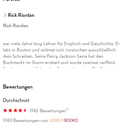
Rick Riordan
Rick Riordan
war viele Jahre lang Lehrer für Englisch und Geschichte. Er
lebt in Boston und widmet sich inzwischen ausschließlich
dem Schreiben. Seine Percy-Jackson-Serie hat den
Buchmarkt im Sturm erobert und wurde zweimal verfilmt.
Auch seine nachfolgenden Serien, darunter »Die Kane-
Chroniken«, »Helden des Olymp«, »Percy Jackson erzählt«,
»Magnus Chase« und »Die Abenteuer des Apollo«, schafften
Bewertungen
auf Anhieb den Sprung auf die internationalen
Bestsellerlisten. Mehr unter RickRiordan. com.
Durchschnitt
15
1742 Bewertungen
Gabriele Haefs wurde in Wachtendonk am Niederrhein
geboren. Sie studierte Skandinavistik, promovierte im Fach
1740 Bewertungen
von
LovelyBooks
Volkskunde und übersetzt unter anderem aus dem