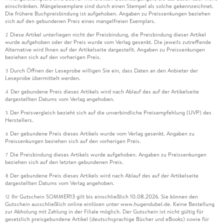
einschränken. Mängelexemplare sind durch einen Stempel als solche gekennzeichnet.
Die frühere Buchpreisbindung ist aufgehoben. Angaben zu Preissenkungen beziehen
sich auf den gebundenen Preis eines mangelfreien Exemplars.
Diese Artikel unterliegen nicht der Preisbindung, die Preisbindung dieser Artikel
2
wurde aufgehoben oder der Preis wurde vom Verlag gesenkt. Die jeweils zutreffende
Alternative wird Ihnen auf der Artikelseite dargestellt. Angaben zu Preissenkungen
beziehen sich auf den vorherigen Preis.
Durch Öffnen der Leseprobe willigen Sie ein, dass Daten an den Anbieter der
3
Leseprobe übermittelt werden.
Der gebundene Preis dieses Artikels wird nach Ablauf des auf der Artikelseite
4
dargestellten Datums vom Verlag angehoben.
Der Preisvergleich bezieht sich auf die unverbindliche Preisempfehlung (UVP) des
5
Herstellers.
Der gebundene Preis dieses Artikels wurde vom Verlag gesenkt. Angaben zu
6
Preissenkungen beziehen sich auf den vorherigen Preis.
Die Preisbindung dieses Artikels wurde aufgehoben. Angaben zu Preissenkungen
7
beziehen sich auf den letzten gebundenen Preis.
Der gebundene Preis dieses Artikels wird nach Ablauf des auf der Artikelseite
8
dargestellten Datums vom Verlag angehoben.
Ihr Gutschein SOMMER13 gilt bis einschließlich 10.08.2026. Sie können den
12
Gutschein ausschließlich online einlösen unter www.hugendubel.de. Keine Bestellung
zur Abholung mit Zahlung in der Filiale möglich. Der Gutschein ist nicht gültig für
gesetzlich preisgebundene Artikel (deutschsprachige Bücher und eBooks) sowie für