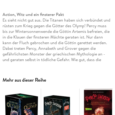
Action, Witz und ein finsterer Pakt
Es sieht nicht gut aus. Die Titanen haben sich verbündet und
rüsten zum Krieg gegen die Götter des Olymp! Percy muss
bis zur Wintersonnenwende die Göttin Artemis befreien, die
in die Klauen der finsteren Mächte geraten ist. Nur dann
kann der Fluch gebrochen und die Göttin gerettet werden.
Dabei treten Percy, Annabeth und Grover gegen die
gefährlichsten Monster der griechischen Mythologie an -
und geraten selbst in tödliche Gefahr. Wie gut, dass die
Titanen nicht wissen, dass Percy mit allen Wassern
gewaschen ist.
Mehr aus dieser Reihe
Die Jugendbuch-Bestsellerserie mit nachtragenden
Ungeheuern und schrulligen Göttern
Als Percy Jackson erfährt, dass er ein Halbgott ist und es die
Kreaturen aus der griechischen Mythologie wirklich gibt,
verändert das alles. Von nun an stehen ihm und seinen
Freunden allerlei Monster, göttliche Streitigkeiten und