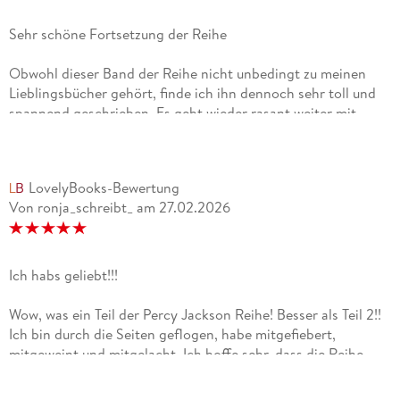
Sehr schöne Fortsetzung der Reihe
Obwohl dieser Band der Reihe nicht unbedingt zu meinen
Lieblingsbücher gehört, finde ich ihn dennoch sehr toll und
spannend geschrieben. Es geht wieder rasant weiter mit
Percy und Co. Diesmal auch mit tollen neuen Nebenfiguren
und die Welt wird stetig ausgebaut und gewinnt an
Form.Mein Re-read der Reihe geht zügig voran und kann es
LovelyBooks-Bewertung
nicht erwarten auch die nächsten beiden Bände zu
Von ronja_schreibt_
am
27.02.2026
verschlingen.
Ich habs geliebt!!!
Wow, was ein Teil der Percy Jackson Reihe! Besser als Teil 2!!
Ich bin durch die Seiten geflogen, habe mitgefiebert,
mitgeweint und mitgelacht. Ich hoffe sehr, dass die Reihe
nicht nachlässt. Die Charaktere sind mir sehr ans Herz
gewachsen. Die Storyline ist nachvollziehbar und spannend