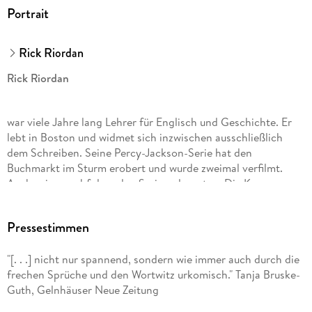
Portrait
Rick Riordan
Rick Riordan
war viele Jahre lang Lehrer für Englisch und Geschichte. Er
lebt in Boston und widmet sich inzwischen ausschließlich
dem Schreiben. Seine Percy-Jackson-Serie hat den
Buchmarkt im Sturm erobert und wurde zweimal verfilmt.
Auch seine nachfolgenden Serien, darunter »Die Kane-
Chroniken«, »Helden des Olymp«, »Percy Jackson erzählt«,
»Magnus Chase« und »Die Abenteuer des Apollo«, schafften
Pressestimmen
auf Anhieb den Sprung auf die internationalen
Bestsellerlisten. Mehr unter RickRiordan. com.
"[. . .] nicht nur spannend, sondern wie immer auch durch die
frechen Sprüche und den Wortwitz urkomisch." Tanja Bruske-
Gabriele Haefs wurde in Wachtendonk am Niederrhein
Guth, Gelnhäuser Neue Zeitung
geboren. Sie studierte Skandinavistik, promovierte im Fach