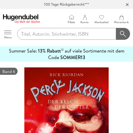
100 Tage Rückgaberecht***
Abholung in über 100 Filialen
Filiale
Konto
Merkzettel
Warenkorb
Hugendubel
Menu
Summer Sale:
13% Rabatt
auf viele Sortimente mit dem
12
mehr
Code
SOMMER13
erfahren
Band 6