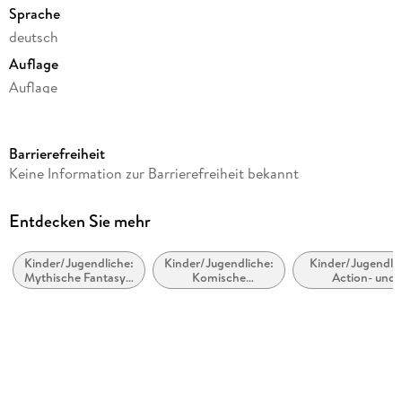
Sprache
deutsch
Auflage
Auflage
Seitenanzahl
318
Barrierefreiheit
Altersempfehlung
Keine Information zur Barrierefreiheit bekannt
von 12 bis 18 Jahren
Reihe
Entdecken Sie mehr
Helden des Olymp / Percy Jackson, 6
Kinder/Jugendliche:
Kinder/Jugendliche:
Kinder/Jugendlic
Autor/Autorin
Mythische Fantasy /
Komische
Action- und
Rick Riordan
Mythische Fiktion
(humorvolle)
Abenteuergeschi
Fantasy
Übersetzung
Gabriele Haefs
Verlag/Hersteller
Carlsen Verlag GmbH