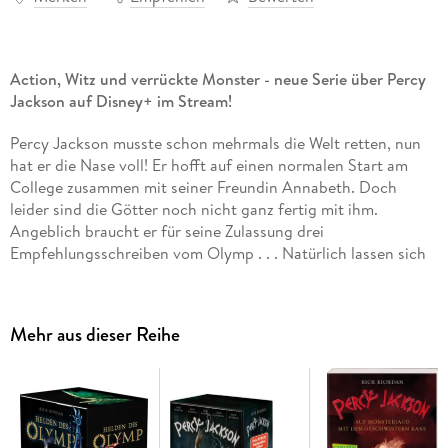
Action, Witz und verrückte Monster - neue Serie über Percy
Jackson auf Disney+ im Stream!
Percy Jackson musste schon mehrmals die Welt retten, nun
hat er die Nase voll! Er hofft auf einen normalen Start am
College zusammen mit seiner Freundin Annabeth. Doch
leider sind die Götter noch nicht ganz fertig mit ihm.
Angeblich braucht er für seine Zulassung drei
Empfehlungsschreiben vom Olymp . . . Natürlich lassen sich
die Götter da erst mal ordentlich bitten. Für sein erstes
Schreiben muss er zusammen mit Annabeth und Grover in
ein neues Abenteuer ziehen und den gestohlenen Kelch des
Mehr aus dieser Reihe
Ganymed, des Mundschenks der Götter, wiederbeschaffen.
Und die Aufgabe hat es in sich!
Die Jugendbuch-Bestsellerserie mit nachtragenden
Ungeheuern und schrulligen Göttern