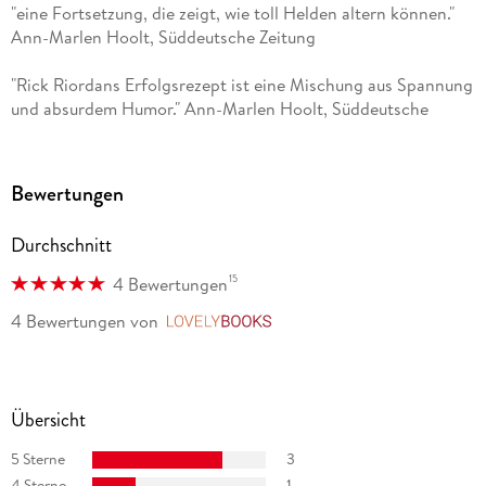
Volkskunde und übersetzt unter anderem aus dem
"eine Fortsetzung, die zeigt, wie toll Helden altern können."
Englischen, dem Norwegischen, dem Dänischen und
Ann-Marlen Hoolt, Süddeutsche Zeitung
Schwedischen. Für ihre Übersetzungen hat sie zahlreiche
Preise erhalten, darunter den Deutschen
"Rick Riordans Erfolgsrezept ist eine Mischung aus Spannung
Jugendliteraturpreis, den Willy-Brandt-Preis und den
und absurdem Humor." Ann-Marlen Hoolt, Süddeutsche
Hamburger Literaturförderpreis. 2008 erhielt sie den
Zeitung
Sonderpreis des Deutschen Jugendliteraturpreises für das
Gesamtwerk. Gabriele Haefs lebt in Hamburg.
Bewertungen
Durchschnitt
15
4 Bewertungen
4 Bewertungen
von
LovelyBooks
Übersicht
5 Sterne
3
4 Sterne
1