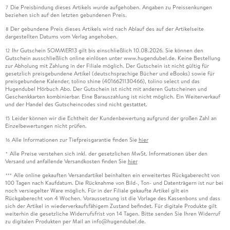
Die Preisbindung dieses Artikels wurde aufgehoben. Angaben zu Preissenkungen
7
beziehen sich auf den letzten gebundenen Preis.
Der gebundene Preis dieses Artikels wird nach Ablauf des auf der Artikelseite
8
dargestellten Datums vom Verlag angehoben.
Ihr Gutschein SOMMER13 gilt bis einschließlich 10.08.2026. Sie können den
12
Gutschein ausschließlich online einlösen unter www.hugendubel.de. Keine Bestellung
zur Abholung mit Zahlung in der Filiale möglich. Der Gutschein ist nicht gültig für
gesetzlich preisgebundene Artikel (deutschsprachige Bücher und eBooks) sowie für
preisgebundene Kalender, tolino shine (4016621130466), tolino select und das
Hugendubel Hörbuch Abo. Der Gutschein ist nicht mit anderen Gutscheinen und
Geschenkkarten kombinierbar. Eine Barauszahlung ist nicht möglich. Ein Weiterverkauf
und der Handel des Gutscheincodes sind nicht gestattet.
Leider können wir die Echtheit der Kundenbewertung aufgrund der großen Zahl an
15
Einzelbewertungen nicht prüfen.
Alle Informationen zur Tiefpreisgarantie finden Sie
hier
16
Alle Preise verstehen sich inkl. der gesetzlichen MwSt. Informationen über den
*
Versand und anfallende Versandkosten finden Sie
hier
Alle online gekauften Versandartikel beinhalten ein erweitertes Rückgaberecht von
***
100 Tagen nach Kaufdatum. Die Rücknahme von Bild-, Ton- und Datenträgern ist nur bei
noch versiegelter Ware möglich. Für in der Filiale gekaufte Artikel gilt ein
Rückgaberecht von 4 Wochen. Voraussetzung ist die Vorlage des Kassenbons und dass
sich der Artikel in wiederverkaufsfähigem Zustand befindet. Für digitale Produkte gilt
weiterhin die gesetzliche Widerrufsfrist von 14 Tagen. Bitte senden Sie Ihren Widerruf
zu digitalen Produkten per Mail an info@hugendubel.de.