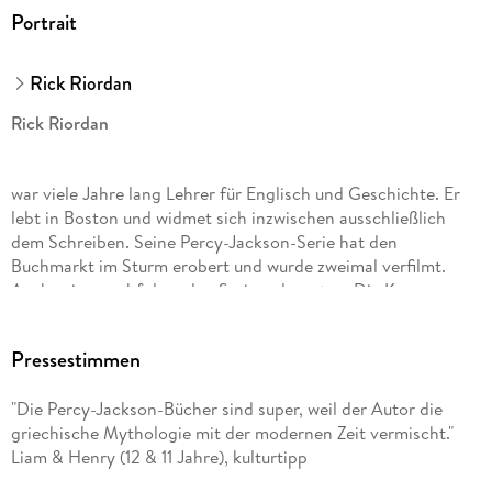
Portrait
Rick Riordan
Rick Riordan
war viele Jahre lang Lehrer für Englisch und Geschichte. Er
lebt in Boston und widmet sich inzwischen ausschließlich
dem Schreiben. Seine Percy-Jackson-Serie hat den
Buchmarkt im Sturm erobert und wurde zweimal verfilmt.
Auch seine nachfolgenden Serien, darunter »Die Kane-
Chroniken«, »Helden des Olymp«, »Percy Jackson erzählt«,
»Magnus Chase« und »Die Abenteuer des Apollo«, schafften
Pressestimmen
auf Anhieb den Sprung auf die internationalen
Bestsellerlisten. Mehr unter RickRiordan. com.
"Die Percy-Jackson-Bücher sind super, weil der Autor die
griechische Mythologie mit der modernen Zeit vermischt."
Gabriele Haefs wurde in Wachtendonk am Niederrhein
Liam & Henry (12 & 11 Jahre), kulturtipp
geboren. Sie studierte Skandinavistik, promovierte im Fach