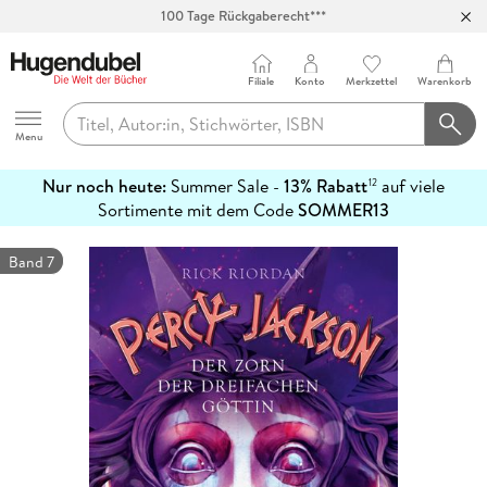
100 Tage Rückgaberecht***
Abholung in über 100 Filialen
Filiale
Konto
Merkzettel
Warenkorb
Hugendubel
Menu
Nur noch heute:
Summer Sale -
13% Rabatt
auf viele
12
mehr
Sortimente mit dem Code
SOMMER13
erfahren
Band 7