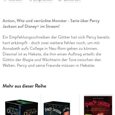
Action, Witz und verrückte Monster - S
erie über Percy
Jackson auf Disney+ im Stream!
Ein Empfehlungsschreiben der Götter hat sich Percy bereits
hart erkämpft - doch zwei weitere fehlen noch, um mit
Annabeth aufs College in Neu-Rom gehen zu können.
Diesmal ist es Hekate, die ihm einen Auftrag erteilt: die
Göttin der Magie und Wächterin der Tore zwischen den
Welten. Percy und seine Freunde müssen in Hekates
verzauberter Villa mitten in Manhattan eine Woche auf ihre
Haustiere aufpassen. Das klingt erst mal einfach - würde es
sich nicht um einen leibhaftigen Höllenhund und eine mit
Mehr aus dieser Reihe
einem Fluch belegte Iltisdame handeln! Natürlich entwischen
ihnen beide Kreaturen schon am ersten Tag und ein wildes
Abenteuer beginnt. Um die Situation zu retten, müssen sogar
Tote wiederauferstehen . . .