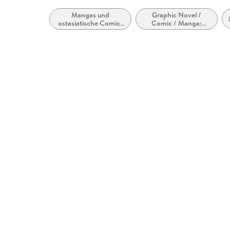
Mangas und
Graphic Novel /
ostasiatische Comic-
Comic / Manga:
Stile bzw. -Traditionen
Action und Abenteuer