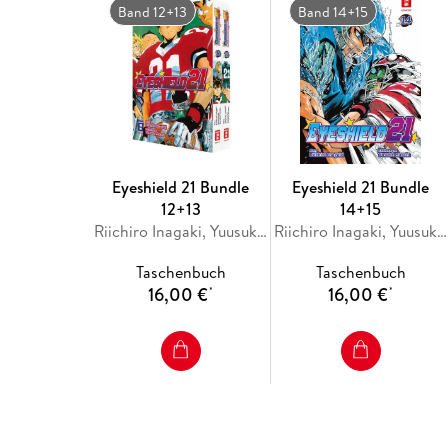
Band 12+13
Band 14+15
Eyeshield 21 Bundle
Eyeshield 21 Bundle
12+13
14+15
Riichiro Inagaki, Yuusuke Murata, Yusuke Murata
Riichiro Inagaki, Yuusuke Murata, Yusuke Murata
Taschenbuch
Taschenbuch
16,00 €
16,00 €
*
*