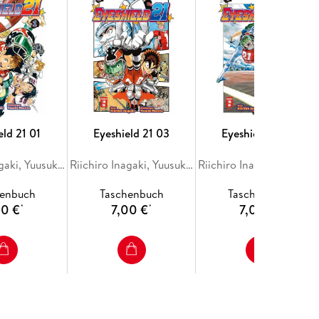
eld 21 01
Eyeshield 21 03
Eyeshield 21 04
Riichiro Inagaki, Yuusuke Murata, Yusuke Murata
Riichiro Inagaki, Yuusuke Murata, Yusuke Murata
Riichiro Inagaki, Yuusuke Murata, 
henbuch
Taschenbuch
Taschenbuch
00 €
7,00 €
7,00 €
*
*
*