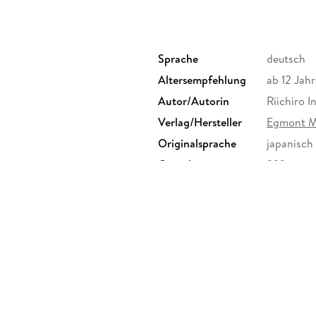
Sprache
deutsch
Altersempfehlung
ab 12 Jahr
Autor/Autorin
Riichiro 
Verlag/Hersteller
Egmont 
Originalsprache
japanisch
Gewicht
322 g
ISBN
9783755
n mbH, Ritterstr. 26, 10969