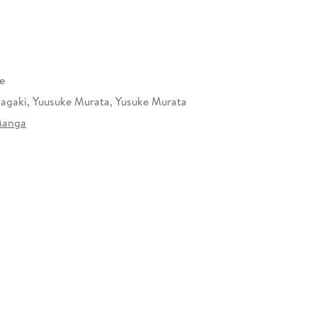
e
Inagaki, Yuusuke Murata, Yusuke Murata
Manga
506003