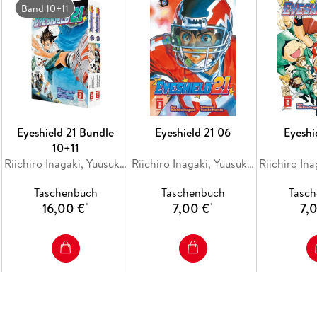
Band 10+11
Eyeshield 21 Bundle
Eyeshield 21 06
Eyeshi
10+11
Riichiro Inagaki, Yuusuke Murata, Yusuke Murata
Riichiro Inagaki, Yuusuke Murata, Yusuke Murata
Taschenbuch
Taschenbuch
Tasc
16,00 €
7,00 €
7,
*
*