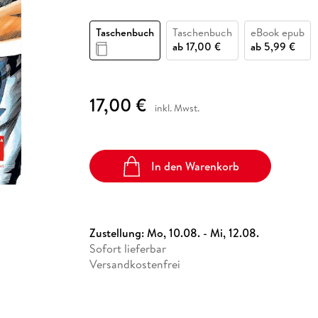
Fremdsprachige Bücher
n Lernhilfen
 Jugendbücher
eiber
Hörbuch Downloads im Bundle
cher
 Vergleich
 Puzzlezubehör
Lernen
New Adult
STABILO
Taschenbücher
Taschenbuch
Taschenbuch
eBook epub
hilfen
hriller
 Backen
er
lender
Ratgeber
ab
17,00 €
ab
5,99 €
op
hriller
Romance
Sachbücher
17,00 €
precher:innen
Science Fiction
inkl. Mwst.
Fremdsprachige Bücher
In den Warenkorb
Zustellung:
Mo, 10.08. - Mi, 12.08.
Sofort lieferbar
Versandkostenfrei