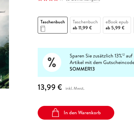
Fremdsprachige Bücher
n Lernhilfen
 Jugendbücher
eiber
Hörbuch Downloads im Bundle
cher
 Vergleich
 Puzzlezubehör
Lernen
New Adult
STABILO
Taschenbücher
hilfen
hriller
 Backen
er
lender
Ratgeber
Taschenbuch
Taschenbuch
eBook epub
op
hriller
Romance
ab
11,99 €
ab
5,99 €
Sachbücher
precher:innen
Science Fiction
Fremdsprachige Bücher
Sparen Sie zusätzlich 13%
auf 
12
Artikel mit dem Gutscheincode
SOMMER13
13,99 €
inkl. Mwst.
In den Warenkorb