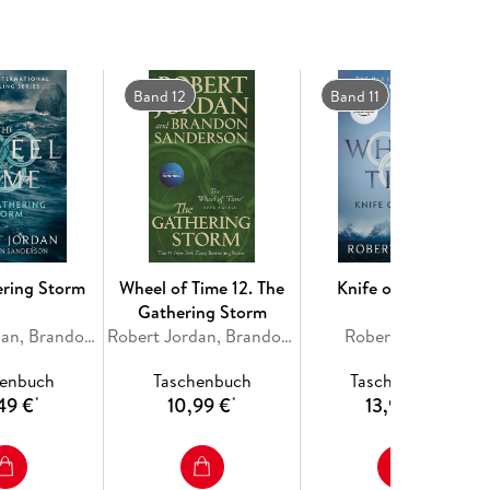
Band 12
Band 11
ering Storm
Wheel of Time 12. The
Knife of Dreams
Gathering Storm
Robert Jordan, Brandon Sanderson
Robert Jordan, Brandon Sanderson
Robert Jordan
henbuch
Taschenbuch
Taschenbuch
49 €
10,99 €
13,99 €
*
*
*