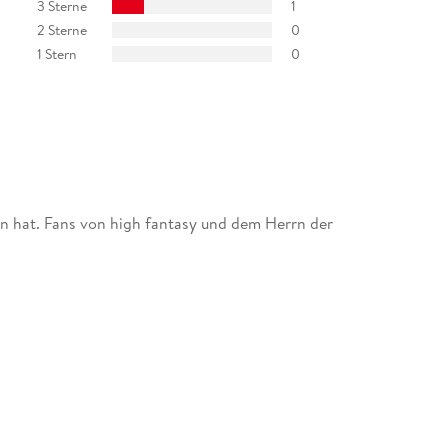
3 Sterne
1
2 Sterne
0
1 Stern
0
en hat. Fans von high fantasy und dem Herrn der