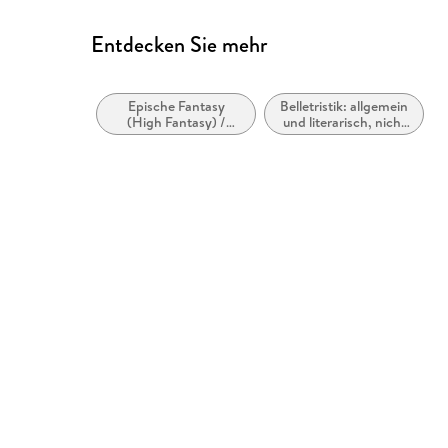
Entdecken Sie mehr
Epische Fantasy
Belletristik: allgemein
(High Fantasy) /
und literarisch, nicht
Heroische Fantasy
nach Genre