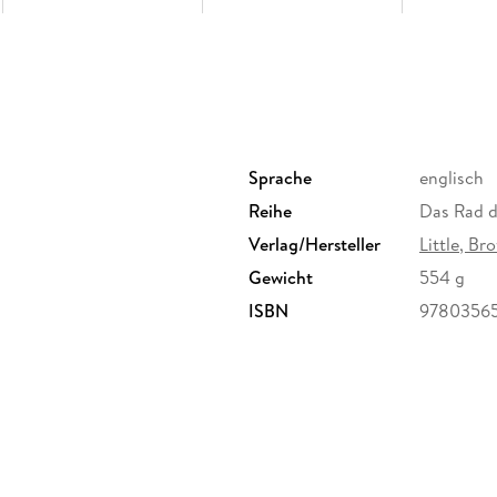
Sprache
englisch
Reihe
Das Rad de
Verlag/Hersteller
Little, B
Gewicht
554 g
ISBN
97803565