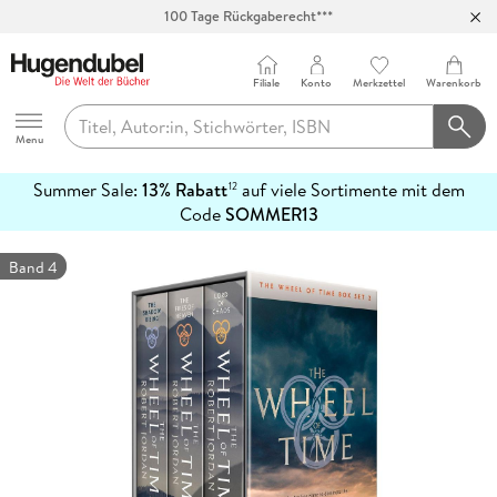
100 Tage Rückgaberecht***
Abholung in über 100 Filialen
Filiale
Konto
Merkzettel
Warenkorb
Hugendubel
Menu
Summer Sale:
13% Rabatt
auf viele Sortimente mit dem
12
mehr
Code
SOMMER13
erfahren
Band 4