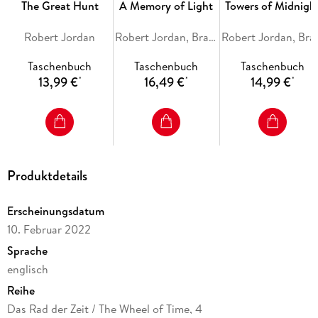
The Great Hunt
A Memory of Light
Towers of Midnigh
Robert Jordan
Robert Jordan, Brandon Sanderson
Robert Jorda
Taschenbuch
Taschenbuch
Taschenbuch
13,99 €
16,49 €
14,99 €
*
*
*
Produktdetails
Erscheinungsdatum
10. Februar 2022
Sprache
englisch
Reihe
Das Rad der Zeit / The Wheel of Time, 4