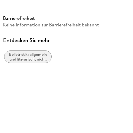
Autor/Autorin
Robert Jordan
Barrierefreiheit
Verlag/Hersteller
Keine Information zur Barrierefreiheit bekannt
Little, Brown Book Group
Produktart
Entdecken Sie mehr
kartoniert
Belletristik: allgemein
Gewicht
und literarisch, nicht
2080 g
nach Genre
Größe (L/B/H)
133/200/132 mm
ISBN
9780356518855