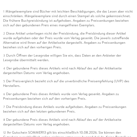
Mängelexemplare sind Bücher mit leichten Beschädigungen, die das Lesen aber nicht
1
einschränken. Mängelexemplare sind durch einen Stempel als solche gekennzeichnet.
Die frühere Buchpreisbindung ist aufgehoben. Angaben zu Preissenkungen beziehen
sich auf den gebundenen Preis eines mangelfreien Exemplars.
Diese Artikel unterliegen nicht der Preisbindung, die Preisbindung dieser Artikel
2
wurde aufgehoben oder der Preis wurde vom Verlag gesenkt. Die jeweils zutreffende
Alternative wird Ihnen auf der Artikelseite dargestellt. Angaben zu Preissenkungen
beziehen sich auf den vorherigen Preis.
Durch Öffnen der Leseprobe willigen Sie ein, dass Daten an den Anbieter der
3
Leseprobe übermittelt werden.
Der gebundene Preis dieses Artikels wird nach Ablauf des auf der Artikelseite
4
dargestellten Datums vom Verlag angehoben.
Der Preisvergleich bezieht sich auf die unverbindliche Preisempfehlung (UVP) des
5
Herstellers.
Der gebundene Preis dieses Artikels wurde vom Verlag gesenkt. Angaben zu
6
Preissenkungen beziehen sich auf den vorherigen Preis.
Die Preisbindung dieses Artikels wurde aufgehoben. Angaben zu Preissenkungen
7
beziehen sich auf den letzten gebundenen Preis.
Der gebundene Preis dieses Artikels wird nach Ablauf des auf der Artikelseite
8
dargestellten Datums vom Verlag angehoben.
Ihr Gutschein SOMMER13 gilt bis einschließlich 10.08.2026. Sie können den
12
Gutschein ausschließlich online einlösen unter www.hugendubel.de. Keine Bestellung