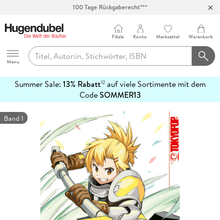
100 Tage Rückgaberecht***
Abholung in über 100 Filialen
Filiale
Konto
Merkzettel
Warenkorb
Hugendubel
Menu
Summer Sale:
13% Rabatt
auf viele Sortimente mit dem
12
mehr
Code
SOMMER13
erfahren
Band 1