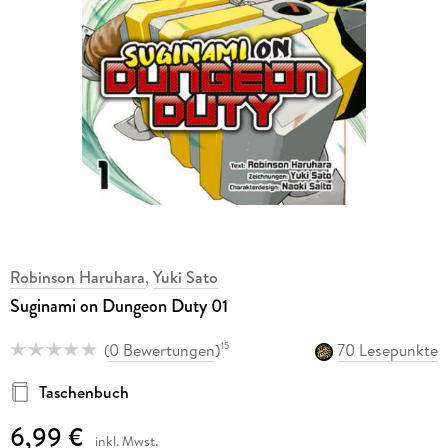
Robinson Haruhara
,
Yuki Sato
Suginami on Dungeon Duty 01
(
0 Bewertungen
)
70 Lesepunkte
15
Taschenbuch
6,99 €
inkl. Mwst.