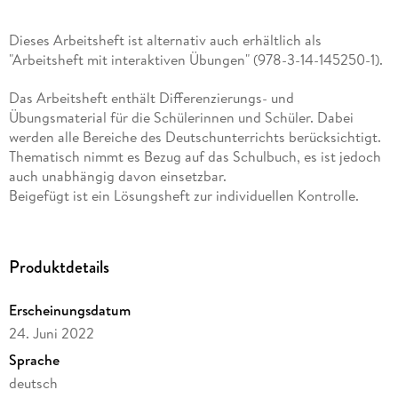
Dieses Arbeitsheft ist alternativ auch erhältlich als
"Arbeitsheft mit interaktiven Übungen" (978-3-14-145250-1).
Das Arbeitsheft enthält Differenzierungs- und
Übungsmaterial für die Schülerinnen und Schüler. Dabei
werden alle Bereiche des Deutschunterrichts berücksichtigt.
Thematisch nimmt es Bezug auf das Schulbuch, es ist jedoch
auch unabhängig davon einsetzbar.
Beigefügt ist ein Lösungsheft zur individuellen Kontrolle.
Die Aufgaben des Arbeitsheftes sind alternativ in digitaler
Form als Interaktive Übungen erhältlich. Die Interaktiven
Produktdetails
Übungen bieten darüber hinaus zusätzliche Übungen passend
zu den Kompetenzen des Schulbuches.
Erscheinungsdatum
24. Juni 2022
Sprache
deutsch