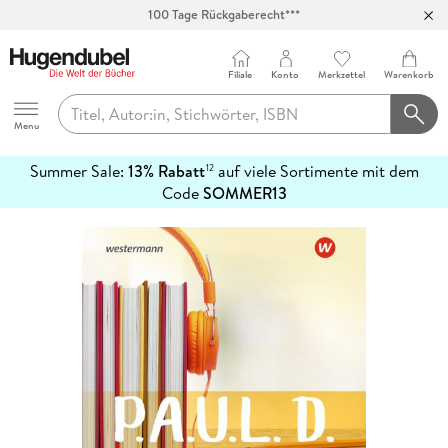
100 Tage Rückgaberecht***
Abholung in über 100 Filialen
Filiale
Konto
Merkzettel
Warenkorb
Hugendubel
Menu
Summer Sale:
13% Rabatt
auf viele Sortimente mit dem
12
mehr
Code
SOMMER13
erfahren