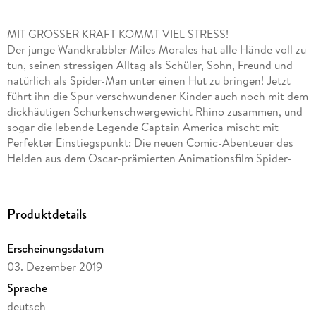
MIT GROSSER KRAFT KOMMT VIEL STRESS!
Der junge Wandkrabbler Miles Morales hat alle Hände voll zu
tun, seinen stressigen Alltag als Schüler, Sohn, Freund und
natürlich als Spider-Man unter einen Hut zu bringen! Jetzt
führt ihn die Spur verschwundener Kinder auch noch mit dem
dickhäutigen Schurkenschwergewicht Rhino zusammen, und
sogar die lebende Legende Captain America mischt mit
Perfekter Einstiegspunkt: Die neuen Comic-Abenteuer des
Helden aus dem Oscar-prämierten Animationsfilm Spider-
Man: A New Universe, geschrieben von Saladin Ahmed (Star
Wars: Canto Bight) und gezeichnet von Javier Garrón (STAR-
LORD).
Produktdetails
ENTHÄLT: MILES MORALES: SPIDER-MAN (2019) 1-6
Erscheinungsdatum
03. Dezember 2019
Sprache
deutsch