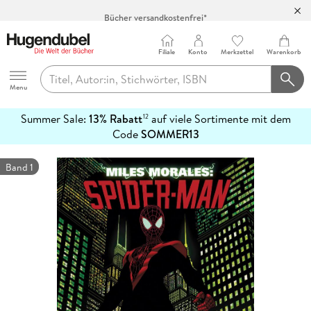
Bücher versandkostenfrei*
100 Tage Rückgaberecht***
Abholung in über 100 Filialen
Filiale
Konto
Merkzettel
Warenkorb
Hugendubel
Menu
Summer Sale:
13% Rabatt
auf viele Sortimente mit dem
12
mehr
Code
SOMMER13
erfahren
Band 1