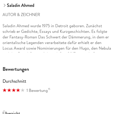
Saladin Ahmed
AUTOR & ZEICHNER
Saladin Ahmed wurde 1975 in Detroit geboren. Zunächst
schrieb er Gedichte, Essays und Kurzgeschichten. Es folgte
der Fantasy-Roman Das Schwert der Dämmerung, in dem er
orientalische Legenden verarbeitete dafür erhielt er den
Locus Award sowie Nominierungen für den Hugo, den Nebula
und den David Gemmell Award. Seit 2017 ist er als Comic-
Autor aktiv. Unter anderem inszenierte er Serien mit Black
Bolt, Quicksilver und den Exiles. Dazu kommt eine Story über
Bewertungen
Peter Parker im schwarzen Symbionten-Kostüm der 80er, bei
uns 2019 in SPIDER-MAN 4 erschienen.
Durchschnitt
Javier Garrón lebt und arbeitet in Barcelona. Bevor er Miles
15
1 Bewertung
Soloserie übernahm, gestaltete er z. B. SECRET EMPIRE
SONDERBAND 2: INHUMANS GEGEN HYDRA mit dem
Debüt der neuen Secret Warriors von Quake, STAR-LORD mit
einem Update von Peter Quills Herkunftsgeschichte, DEATH
Übersicht