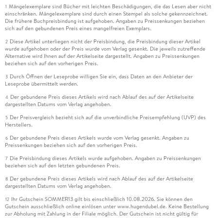
Mängelexemplare sind Bücher mit leichten Beschädigungen, die das Lesen aber nicht
1
einschränken. Mängelexemplare sind durch einen Stempel als solche gekennzeichnet.
Die frühere Buchpreisbindung ist aufgehoben. Angaben zu Preissenkungen beziehen
sich auf den gebundenen Preis eines mangelfreien Exemplars.
Diese Artikel unterliegen nicht der Preisbindung, die Preisbindung dieser Artikel
2
wurde aufgehoben oder der Preis wurde vom Verlag gesenkt. Die jeweils zutreffende
Alternative wird Ihnen auf der Artikelseite dargestellt. Angaben zu Preissenkungen
beziehen sich auf den vorherigen Preis.
Durch Öffnen der Leseprobe willigen Sie ein, dass Daten an den Anbieter der
3
Leseprobe übermittelt werden.
Der gebundene Preis dieses Artikels wird nach Ablauf des auf der Artikelseite
4
dargestellten Datums vom Verlag angehoben.
Der Preisvergleich bezieht sich auf die unverbindliche Preisempfehlung (UVP) des
5
Herstellers.
Der gebundene Preis dieses Artikels wurde vom Verlag gesenkt. Angaben zu
6
Preissenkungen beziehen sich auf den vorherigen Preis.
Die Preisbindung dieses Artikels wurde aufgehoben. Angaben zu Preissenkungen
7
beziehen sich auf den letzten gebundenen Preis.
Der gebundene Preis dieses Artikels wird nach Ablauf des auf der Artikelseite
8
dargestellten Datums vom Verlag angehoben.
Ihr Gutschein SOMMER13 gilt bis einschließlich 10.08.2026. Sie können den
12
Gutschein ausschließlich online einlösen unter www.hugendubel.de. Keine Bestellung
zur Abholung mit Zahlung in der Filiale möglich. Der Gutschein ist nicht gültig für