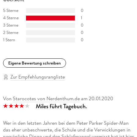
OF X: DIE RACHE DER MUTANTEN, INHUMANS VS. X-MEN,
BATMAN ETERNAL sowie den turbulenten Einzelband ANT-
5 Sterne
0
MAN UND WASP: ABENTEUER IM MICROVERSE.
4 Sterne
1
3 Sterne
0
2 Sterne
0
1 Stern
0
Eigene Bewertung schreiben
Zur Empfehlungsrangliste
Von
Starocotes von Nerdenthum.de
am
20.01.2020
Miles führt Tagebuch.
Wer in den letzten Jahren bei dem Peter Parker Spider-Man
das eher unbeschwerte, die Schule und die Verwicklungen in
persönliche Dinge und den Schlafmangel vermisst hat ist hier