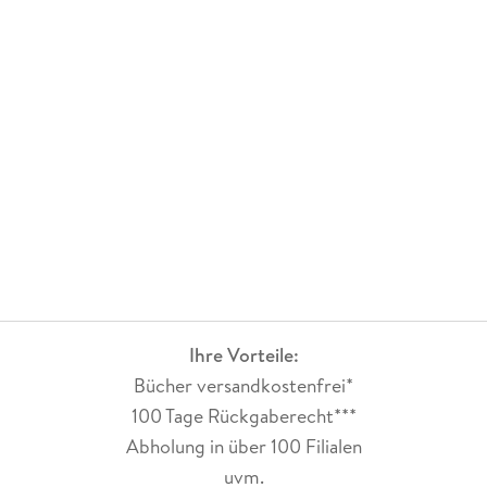
sind treffend dargestellt. Gerade die Szenen mit Rhino sind
gelungen. Der Versuch das richtig zu tun, die Idee das er mit
einem "Kid" zusammen arbeiten soll und die Unbeherrschtheit
sind genial.
Ihre Vorteile:
Bücher versandkostenfrei*
100 Tage Rückgaberecht***
Abholung in über 100 Filialen
uvm.