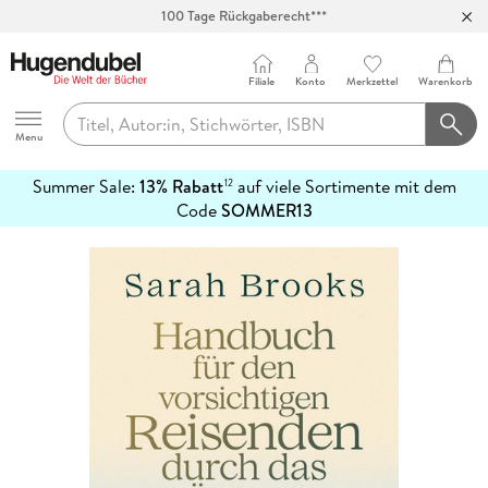
100 Tage Rückgaberecht***
Abholung in über 100 Filialen
Filiale
Konto
Merkzettel
Warenkorb
Hugendubel
Menu
Summer Sale:
13% Rabatt
auf viele Sortimente mit dem
12
mehr
Code
SOMMER13
erfahren