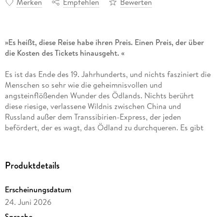
Merken
Empfehlen
Bewerten
»Es heißt, diese Reise habe ihren Preis. Einen Preis, der über
die Kosten des Tickets hinausgeht. «
Es ist das Ende des 19. Jahrhunderts, und nichts fasziniert die
Menschen so sehr wie die geheimnisvollen und
angsteinflößenden Wunder des Ödlands. Nichts berührt
diese riesige, verlassene Wildnis zwischen China und
Russland außer dem Transsibirien-Express, der jeden
befördert, der es wagt, das Ödland zu durchqueren. Es gibt
jedoch Gerüchte, dass der Zug nicht mehr sicher ist. Wer sich
nun auf diese Reise begibt, hat seine ganz eigenen,
verborgenen Gründe dafür: eine trauernde Frau mit fremdem
Produktdetails
Namen, ein Kind, das im Zug geboren wurde, und ein in
Ungnade gefallener Naturforscher. Doch mehr und mehr
Erscheinungsdatum
scheint es, als würden die Gefahren des Ödlands ihren Weg
24. Juni 2026
ins Innere finden . . .
Lassen Sie sich verzaubern und gehen Sie mit Sarah Brooks
Sprache