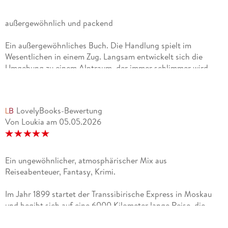
außergewöhnlich und packend
Ein außergewöhnliches Buch. Die Handlung spielt im
Wesentlichen in einem Zug. Langsam entwickelt sich die
Umgebung zu einem Alptraum, der immer schlimmer wird.
Die Reisenden reagieren sehr unterschiedlich, aber ihre
Beweggründe werden anschaulich geschildert.Die Sprache ist
klar und eindrucksvoll, der Spannungsbogen lässt die Leserin
LovelyBooks-Bewertung
nicht los und das Ende ist überraschend aber hier sollte nicht
Von Loukia
am
05.05.2026
zu viel verraten werden. Hoffentlich gibt es noch mehr
Bücher diese Schriftstellerin.
Ein ungewöhnlicher, atmosphärischer Mix aus
Reiseabenteuer, Fantasy, Krimi.
Im Jahr 1899 startet der Transsibirische Express in Moskau
und begibt sich auf eine 6000 Kilometer lange Reise, die
durch das faszinierende und gefährliche Ödland bis nach
Peking führt. Unter den zahlreichen Reisenden der ersten