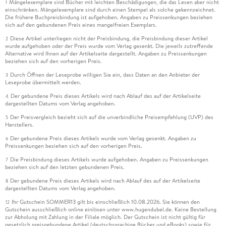
Mängelexemplare sind Bücher mit leichten Beschädigungen, die das Lesen aber nicht
1
einschränken. Mängelexemplare sind durch einen Stempel als solche gekennzeichnet.
Die frühere Buchpreisbindung ist aufgehoben. Angaben zu Preissenkungen beziehen
sich auf den gebundenen Preis eines mangelfreien Exemplars.
Diese Artikel unterliegen nicht der Preisbindung, die Preisbindung dieser Artikel
2
wurde aufgehoben oder der Preis wurde vom Verlag gesenkt. Die jeweils zutreffende
Alternative wird Ihnen auf der Artikelseite dargestellt. Angaben zu Preissenkungen
beziehen sich auf den vorherigen Preis.
Durch Öffnen der Leseprobe willigen Sie ein, dass Daten an den Anbieter der
3
Leseprobe übermittelt werden.
Der gebundene Preis dieses Artikels wird nach Ablauf des auf der Artikelseite
4
dargestellten Datums vom Verlag angehoben.
Der Preisvergleich bezieht sich auf die unverbindliche Preisempfehlung (UVP) des
5
Herstellers.
Der gebundene Preis dieses Artikels wurde vom Verlag gesenkt. Angaben zu
6
Preissenkungen beziehen sich auf den vorherigen Preis.
Die Preisbindung dieses Artikels wurde aufgehoben. Angaben zu Preissenkungen
7
beziehen sich auf den letzten gebundenen Preis.
Der gebundene Preis dieses Artikels wird nach Ablauf des auf der Artikelseite
8
dargestellten Datums vom Verlag angehoben.
Ihr Gutschein SOMMER13 gilt bis einschließlich 10.08.2026. Sie können den
12
Gutschein ausschließlich online einlösen unter www.hugendubel.de. Keine Bestellung
zur Abholung mit Zahlung in der Filiale möglich. Der Gutschein ist nicht gültig für
gesetzlich preisgebundene Artikel (deutschsprachige Bücher und eBooks) sowie für