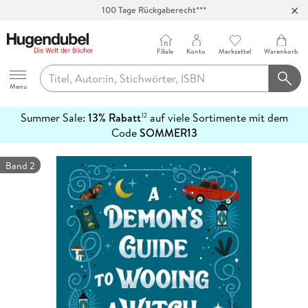
Abholung in über 100 Filialen
Filiale
Konto
Merkzettel
Warenkorb
Hugendubel
Menu
Summer Sale:
13% Rabatt
auf viele Sortimente mit dem
12
mehr
Code
SOMMER13
erfahren
Band 2