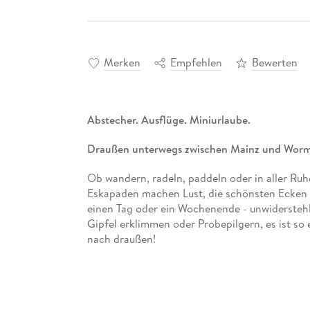
Merken
Empfehlen
Bewerten
Abstecher. Ausflüge. Miniurlaube.
Draußen unterwegs zwischen Mainz und Wor
Ob wandern, radeln, paddeln oder in aller Ruh
Eskapaden machen Lust, die schönsten Ecken 
einen Tag oder ein Wochenende - unwiderstehli
Gipfel erklimmen oder Probepilgern, es ist so 
nach draußen!
Für alle, die schnell raus aus dem Alltagstr
52 Erlebnisberichte und über 200 stimmun
Selbstlosziehen einladen