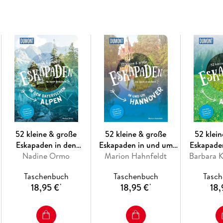
Für jedes Zeitbudget, ohne finanziellen Au
Mit Orientierungs- und Übersichtskarten
52 kleine & große
52 kleine & große
52 klei
Eskapaden in den
Eskapaden in und um
Eskapade
Bayerischen Alpen
Nadine Ormo
Marion Hahnfeldt
Hannover
Barbara 
Taschenbuch
Taschenbuch
Tasc
18,95 €
18,95 €
18,
*
*