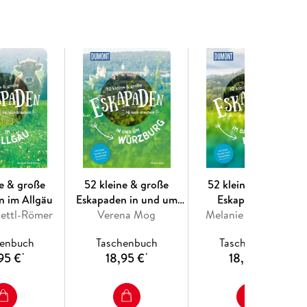
fwand
 im Buch und GPX-Daten zum Download
ne & große
52 kleine & große
52 kleine & große
n im Allgäu
Eskapaden in und um
Eskapaden im
Kettl-Römer
Verena Mog
Würzburg
Melanie Wolfmeier
Bayerischen Wald
henbuch
Taschenbuch
Taschenbuch
95 €
18,95 €
18,95 €
*
*
*