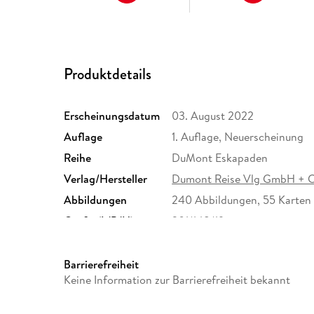
Produktdetails
Erscheinungsdatum
03. August 2022
Auflage
1. Auflage, Neuerscheinung
Reihe
DuMont Eskapaden
Verlag/Hersteller
Dumont Reise Vlg GmbH + 
Abbildungen
240 Abbildungen, 55 Karten
Größe (L/B/H)
201/148/19 mm
Herstelleradresse
MAIRDUMONT GmbH und Co.K
Ostfildern, info@dumontreis
Barrierefreiheit
Keine Information zur Barrierefreiheit bekannt