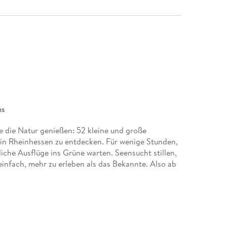
ms
e die Natur genießen: 52 kleine und große
in Rheinhessen zu entdecken. Für wenige Stunden,
che Ausflüge ins Grüne warten. Seensucht stillen,
einfach, mehr zu erleben als das Bekannte. Also ab
ott raus wollen, ohne weit reisen zu müssen
gsvolle Fotos, die zum Schmökern und