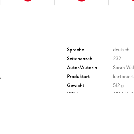
Sprache
deutsch
Seitenanzahl
232
Autor/Autorin
Sarah Wal
C
Produktart
kartoniert
Gewicht
512 g
ISBN
9783616
G, Marco Polo Str. 1, 73760
e.de