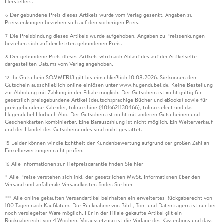
Herstellers.
Der gebundene Preis dieses Artikels wurde vom Verlag gesenkt. Angaben zu
6
Preissenkungen beziehen sich auf den vorherigen Preis.
Die Preisbindung dieses Artikels wurde aufgehoben. Angaben zu Preissenkungen
7
beziehen sich auf den letzten gebundenen Preis.
Der gebundene Preis dieses Artikels wird nach Ablauf des auf der Artikelseite
8
dargestellten Datums vom Verlag angehoben.
Ihr Gutschein SOMMER13 gilt bis einschließlich 10.08.2026. Sie können den
12
Gutschein ausschließlich online einlösen unter www.hugendubel.de. Keine Bestellung
zur Abholung mit Zahlung in der Filiale möglich. Der Gutschein ist nicht gültig für
gesetzlich preisgebundene Artikel (deutschsprachige Bücher und eBooks) sowie für
preisgebundene Kalender, tolino shine (4016621130466), tolino select und das
Hugendubel Hörbuch Abo. Der Gutschein ist nicht mit anderen Gutscheinen und
Geschenkkarten kombinierbar. Eine Barauszahlung ist nicht möglich. Ein Weiterverkauf
und der Handel des Gutscheincodes sind nicht gestattet.
Leider können wir die Echtheit der Kundenbewertung aufgrund der großen Zahl an
15
Einzelbewertungen nicht prüfen.
Alle Informationen zur Tiefpreisgarantie finden Sie
hier
16
Alle Preise verstehen sich inkl. der gesetzlichen MwSt. Informationen über den
*
Versand und anfallende Versandkosten finden Sie
hier
Alle online gekauften Versandartikel beinhalten ein erweitertes Rückgaberecht von
***
100 Tagen nach Kaufdatum. Die Rücknahme von Bild-, Ton- und Datenträgern ist nur bei
noch versiegelter Ware möglich. Für in der Filiale gekaufte Artikel gilt ein
Rückgaberecht von 4 Wochen. Voraussetzung ist die Vorlage des Kassenbons und dass