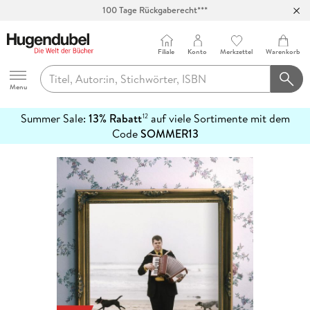
100 Tage Rückgaberecht***
Abholung in über 100 Filialen
Filiale
Konto
Merkzettel
Warenkorb
Hugendubel
Menu
Summer Sale:
13% Rabatt
auf viele Sortimente mit dem
12
mehr
Code
SOMMER13
erfahren