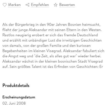
Merken
Empfehlen
Bewerten
Als der Bürgerkrieg in den 90er Jahren Bosnien heimsucht,
flieht der junge Aleksandar mit seinen Eltern in den Westen.
Rastlos neugierig erobert er sich das fremde Deutschland
und erzählt mit unbändiger Lust die irrwitzigen Geschichten
von damals, von der großen Familie und den kuriosen
Begebenheiten im kleinen Visegrad. Aleksandar fabuliert sich
die Angst weg und "die Zeit, als alles gut war" wieder herbei.
Aleksandar wächst in der kleinen bosnischen Stadt Visegrad
auf. Sein größtes Talent ist das Erfinden von Geschichten: Er
denkt gar nicht daran, sich an die Themen der Schulaufsätze
zu halten, viel zu verrückt sind die Erntefeste bei seinen
Urgroßeltern, viel zu packend die Amokläufe betrogener
Produktdetails
Ehemänner und viel zu unglaublich die Geständnisse des
Flusses Drina. Als der Krieg mit grausamer Wucht über
Erscheinungsdatum
Visegrad hereinbricht, hält die Welt, wie Aleksandar sie
02. Juni 2008
kannte, der Gewalt nicht stand, und die Familie muss fliehen.