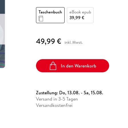
Fremdsprachige Bücher
n Lernhilfen
 Jugendbücher
eiber
Hörbuch Downloads im Bundle
cher
 Vergleich
 Puzzlezubehör
Lernen
New Adult
STABILO
Taschenbücher
Taschenbuch
eBook epub
hilfen
hriller
 Backen
er
lender
Ratgeber
39,99 €
op
hriller
Romance
Sachbücher
49,99 €
precher:innen
inkl. Mwst.
Science Fiction
Fremdsprachige Bücher
In den Warenkorb
Zustellung:
Do, 13.08. - Sa, 15.08.
Versand in 3-5 Tagen
Versandkostenfrei