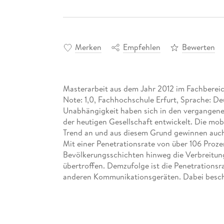
Merken
Empfehlen
Bewerten
Masterarbeit aus dem Jahr 2012 im Fachberei
Note: 1,0, Fachhochschule Erfurt, Sprache: Deu
Unabhängigkeit haben sich in den vergangene
der heutigen Gesellschaft entwickelt. Die mo
Trend an und aus diesem Grund gewinnen auc
Mit einer Penetrationsrate von über 106 Proze
Bevölkerungsschichten hinweg die Verbreitun
übertroffen. Demzufolge ist die Penetrationsra
anderen Kommunikationsgeräten. Dabei besch
keinesfalls mehr nur auf die reine Übertragu
der mobilen Endgeräte ging ein Wandel des Mo
Sprachübertragung nunmehr insbesondere eine
Verbindung mit immer leistungsfähiger werd