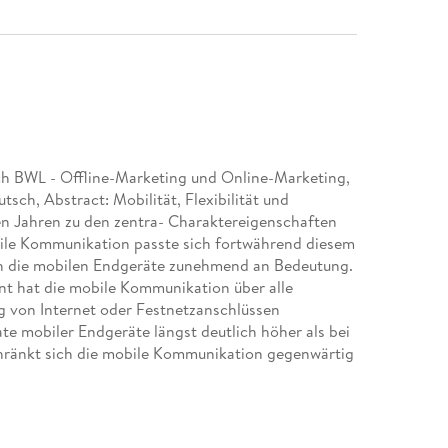
ch BWL - Offline-Marketing und Online-Marketing,
tsch, Abstract: Mobilität, Flexibilität und
n Jahren zu den zentra- Charaktereigenschaften
bile Kommunikation passte sich fortwährend diesem
h die mobilen Endgeräte zunehmend an Bedeutung.
nt hat die mobile Kommunikation über alle
g von Internet oder Festnetzanschlüssen
te mobiler Endgeräte längst deutlich höher als bei
ränkt sich die mobile Kommunikation gegenwärtig
ng von Sprache. Mit dem starken Penetrationsschub
bilfunkmarktes einher, der neben der reinen
 Übertragung von multimedialen Daten erlaubt. In
enden Übertragungsstandards im Mobilfunk und der