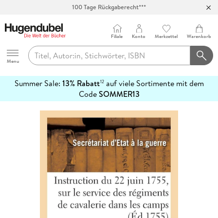
100 Tage Rückgaberecht***
Abholung in über 100 Filialen
Filiale
Konto
Merkzettel
Warenkorb
Hugendubel
Menu
Summer Sale:
13% Rabatt
auf viele Sortimente mit dem
12
mehr
Code
SOMMER13
erfahren