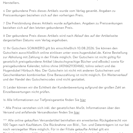
Herstellers.
Der gebundene Preis dieses Artikels wurde vom Verlag gesenkt. Angaben zu
6
Preissenkungen beziehen sich auf den vorherigen Preis.
Die Preisbindung dieses Artikels wurde aufgehoben. Angaben zu Preissenkungen
7
beziehen sich auf den letzten gebundenen Preis.
Der gebundene Preis dieses Artikels wird nach Ablauf des auf der Artikelseite
8
dargestellten Datums vom Verlag angehoben.
Ihr Gutschein SOMMER13 gilt bis einschließlich 10.08.2026. Sie können den
12
Gutschein ausschließlich online einlösen unter www.hugendubel.de. Keine Bestellung
zur Abholung mit Zahlung in der Filiale möglich. Der Gutschein ist nicht gültig für
gesetzlich preisgebundene Artikel (deutschsprachige Bücher und eBooks) sowie für
preisgebundene Kalender, tolino shine (4016621130466), tolino select und das
Hugendubel Hörbuch Abo. Der Gutschein ist nicht mit anderen Gutscheinen und
Geschenkkarten kombinierbar. Eine Barauszahlung ist nicht möglich. Ein Weiterverkauf
und der Handel des Gutscheincodes sind nicht gestattet.
Leider können wir die Echtheit der Kundenbewertung aufgrund der großen Zahl an
15
Einzelbewertungen nicht prüfen.
Alle Informationen zur Tiefpreisgarantie finden Sie
hier
16
Alle Preise verstehen sich inkl. der gesetzlichen MwSt. Informationen über den
*
Versand und anfallende Versandkosten finden Sie
hier
Alle online gekauften Versandartikel beinhalten ein erweitertes Rückgaberecht von
***
100 Tagen nach Kaufdatum. Die Rücknahme von Bild-, Ton- und Datenträgern ist nur bei
noch versiegelter Ware möglich. Für in der Filiale gekaufte Artikel gilt ein