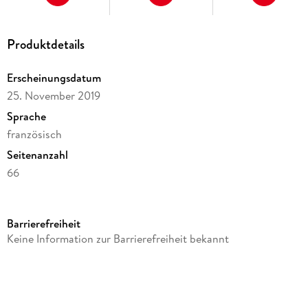
Produktdetails
Erscheinungsdatum
25. November 2019
Sprache
französisch
Seitenanzahl
66
Reihe
Hachette Livre BNF
Barrierefreiheit
Autor/Autorin
Keine Information zur Barrierefreiheit bekannt
Secrétariat d'Etat À La Guerre
Verlag/Hersteller
Hachette Livre