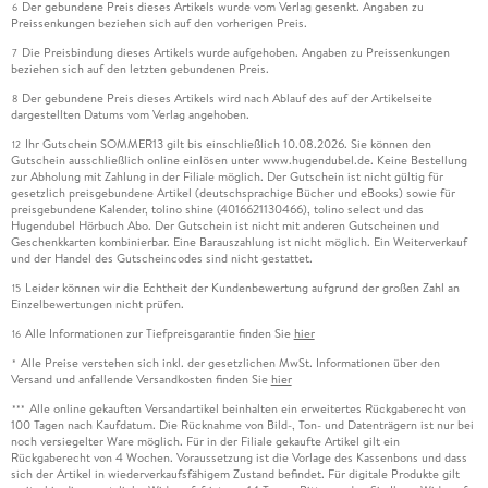
Der gebundene Preis dieses Artikels wurde vom Verlag gesenkt. Angaben zu
6
Preissenkungen beziehen sich auf den vorherigen Preis.
Die Preisbindung dieses Artikels wurde aufgehoben. Angaben zu Preissenkungen
7
beziehen sich auf den letzten gebundenen Preis.
Der gebundene Preis dieses Artikels wird nach Ablauf des auf der Artikelseite
8
dargestellten Datums vom Verlag angehoben.
Ihr Gutschein SOMMER13 gilt bis einschließlich 10.08.2026. Sie können den
12
Gutschein ausschließlich online einlösen unter www.hugendubel.de. Keine Bestellung
zur Abholung mit Zahlung in der Filiale möglich. Der Gutschein ist nicht gültig für
gesetzlich preisgebundene Artikel (deutschsprachige Bücher und eBooks) sowie für
preisgebundene Kalender, tolino shine (4016621130466), tolino select und das
Hugendubel Hörbuch Abo. Der Gutschein ist nicht mit anderen Gutscheinen und
Geschenkkarten kombinierbar. Eine Barauszahlung ist nicht möglich. Ein Weiterverkauf
und der Handel des Gutscheincodes sind nicht gestattet.
Leider können wir die Echtheit der Kundenbewertung aufgrund der großen Zahl an
15
Einzelbewertungen nicht prüfen.
Alle Informationen zur Tiefpreisgarantie finden Sie
hier
16
Alle Preise verstehen sich inkl. der gesetzlichen MwSt. Informationen über den
*
Versand und anfallende Versandkosten finden Sie
hier
Alle online gekauften Versandartikel beinhalten ein erweitertes Rückgaberecht von
***
100 Tagen nach Kaufdatum. Die Rücknahme von Bild-, Ton- und Datenträgern ist nur bei
noch versiegelter Ware möglich. Für in der Filiale gekaufte Artikel gilt ein
Rückgaberecht von 4 Wochen. Voraussetzung ist die Vorlage des Kassenbons und dass
sich der Artikel in wiederverkaufsfähigem Zustand befindet. Für digitale Produkte gilt