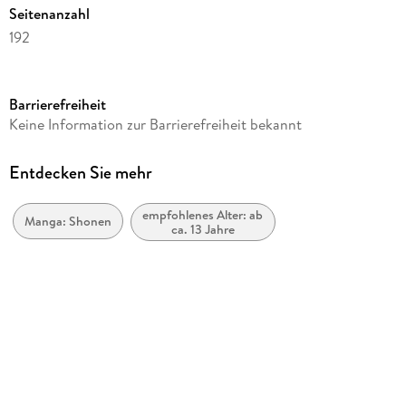
Seitenanzahl
192
Altersempfehlung
ab 13 Jahre
Barrierefreiheit
Reihe
Keine Information zur Barrierefreiheit bekannt
Kemono Jihen, 1
Autor/Autorin
Entdecken Sie mehr
Sho Aimoto
empfohlenes Alter: ab
Übersetzung
Manga: Shonen
ca. 13 Jahre
Markus Lange
Verlag/Hersteller
Altraverse GmbH
Originaltitel
Kemono Jihen 01
Originalsprache
japanisch