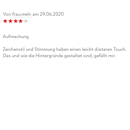
Von
frau.meln
am
29.06.2020
Aufmachung
Zeichenstil und Stimmung haben einen leicht düsteren Touch.
Das und wie die Hintergründe gestaltet sind, gefällt mir.
Die Charaktere sind relativ weich gezeichnet und alle von
Design und Kleidung super zu unterscheiden.
Protagonist
Kabane ist Halbghul, doch weiß das lange nicht. Er lebt bei
seiner Tante, doch anstatt zur Schule gehen zu dürfen, wird
ihm Feld- und Hausarbeit aufgebrummt. Er ist einfach