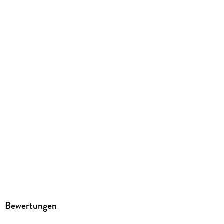
Produktart
kartoniert
Gewicht
164 g
Größe (L/B/H)
185/120/15 mm
ISBN
9783963582509
Herstelleradresse
Altraverse GmbH, Ruhrstr. 11 a, 22761 Hamburg,
kontakt@altraverse.de
Bewertungen