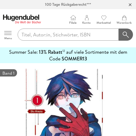
100 Tage Rückgaberecht***
Abholung in über 100 Filialen
Filiale
Konto
Merkzettel
Warenkorb
Hugendubel
Menu
Summer Sale:
13% Rabatt
auf viele Sortimente mit dem
12
mehr
Code
SOMMER13
erfahren
Band 1