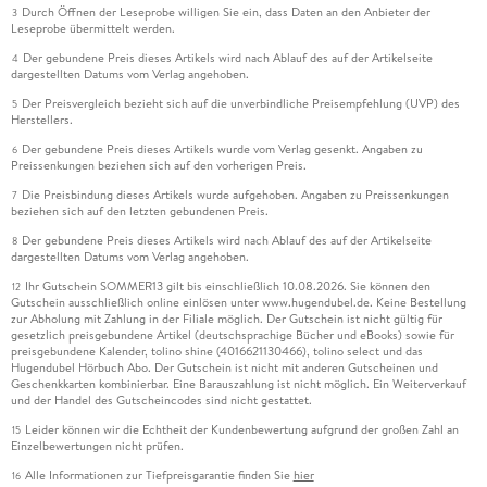
Durch Öffnen der Leseprobe willigen Sie ein, dass Daten an den Anbieter der
3
Leseprobe übermittelt werden.
Der gebundene Preis dieses Artikels wird nach Ablauf des auf der Artikelseite
4
dargestellten Datums vom Verlag angehoben.
Der Preisvergleich bezieht sich auf die unverbindliche Preisempfehlung (UVP) des
5
Herstellers.
Der gebundene Preis dieses Artikels wurde vom Verlag gesenkt. Angaben zu
6
Preissenkungen beziehen sich auf den vorherigen Preis.
Die Preisbindung dieses Artikels wurde aufgehoben. Angaben zu Preissenkungen
7
beziehen sich auf den letzten gebundenen Preis.
Der gebundene Preis dieses Artikels wird nach Ablauf des auf der Artikelseite
8
dargestellten Datums vom Verlag angehoben.
Ihr Gutschein SOMMER13 gilt bis einschließlich 10.08.2026. Sie können den
12
Gutschein ausschließlich online einlösen unter www.hugendubel.de. Keine Bestellung
zur Abholung mit Zahlung in der Filiale möglich. Der Gutschein ist nicht gültig für
gesetzlich preisgebundene Artikel (deutschsprachige Bücher und eBooks) sowie für
preisgebundene Kalender, tolino shine (4016621130466), tolino select und das
Hugendubel Hörbuch Abo. Der Gutschein ist nicht mit anderen Gutscheinen und
Geschenkkarten kombinierbar. Eine Barauszahlung ist nicht möglich. Ein Weiterverkauf
und der Handel des Gutscheincodes sind nicht gestattet.
Leider können wir die Echtheit der Kundenbewertung aufgrund der großen Zahl an
15
Einzelbewertungen nicht prüfen.
Alle Informationen zur Tiefpreisgarantie finden Sie
hier
16