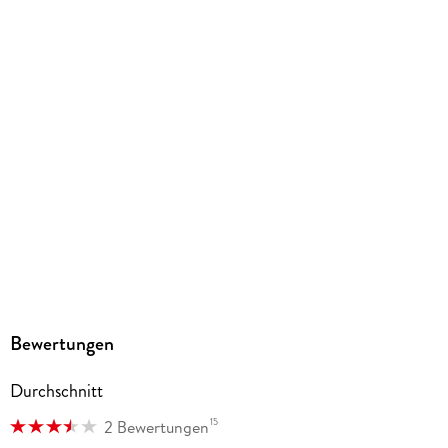
Gewicht
173 g
Größe (L/B/H)
185/120/17 mm
ISBN
9783963584725
Herstelleradresse
Altraverse GmbH, Ruhrstr. 11 a, 22761 Hamburg,
kontakt@altraverse.de
Bewertungen
Durchschnitt
15
2 Bewertungen