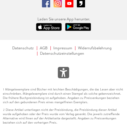
Laden Sie unsere App herunter.
Datenschutz
AGB
Impressum
Widerrufsbelehrung
Datenschutzeinstellungen
Mängelexemplare sind Bücher mit leichten Beschädigungen, die das Lesen aber nicht
1
einschränken. Mängelexemplare sind durch einen Stempel als solche gekennzeichnet.
Die frühere Buchpreisbindung ist aufgehoben. Angaben zu Preissenkungen beziehen
sich auf den gebundenen Preis eines mangelfreien Exemplars.
Diese Artikel unterliegen nicht der Preisbindung, die Preisbindung dieser Artikel
2
wurde aufgehoben oder der Preis wurde vom Verlag gesenkt. Die jeweils zutreffende
Alternative wird Ihnen auf der Artikelseite dargestellt. Angaben zu Preissenkungen
beziehen sich auf den vorherigen Preis.