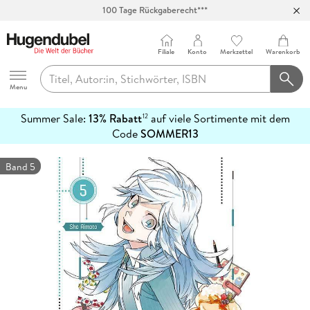
100 Tage Rückgaberecht***
Abholung in über 100 Filialen
Filiale
Konto
Merkzettel
Warenkorb
Hugendubel
Menu
Summer Sale:
13% Rabatt
auf viele Sortimente mit dem
12
mehr
Code
SOMMER13
erfahren
Band 5