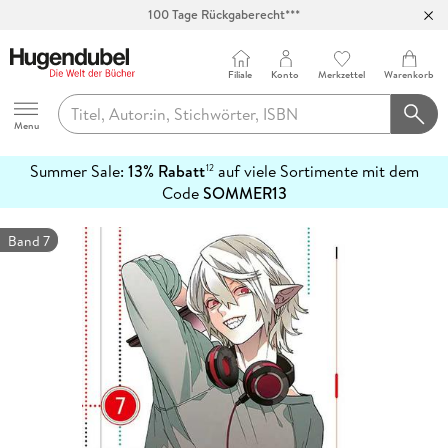
100 Tage Rückgaberecht***
Abholung in über 100 Filialen
Filiale
Konto
Merkzettel
Warenkorb
Hugendubel
Menu
Summer Sale:
13% Rabatt
auf viele Sortimente mit dem
12
mehr
Code
SOMMER13
erfahren
Band 7