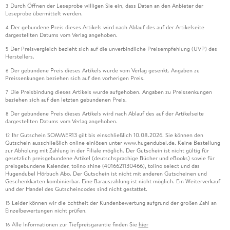
Durch Öffnen der Leseprobe willigen Sie ein, dass Daten an den Anbieter der
3
Leseprobe übermittelt werden.
Der gebundene Preis dieses Artikels wird nach Ablauf des auf der Artikelseite
4
dargestellten Datums vom Verlag angehoben.
Der Preisvergleich bezieht sich auf die unverbindliche Preisempfehlung (UVP) des
5
Herstellers.
Der gebundene Preis dieses Artikels wurde vom Verlag gesenkt. Angaben zu
6
Preissenkungen beziehen sich auf den vorherigen Preis.
Die Preisbindung dieses Artikels wurde aufgehoben. Angaben zu Preissenkungen
7
beziehen sich auf den letzten gebundenen Preis.
Der gebundene Preis dieses Artikels wird nach Ablauf des auf der Artikelseite
8
dargestellten Datums vom Verlag angehoben.
Ihr Gutschein SOMMER13 gilt bis einschließlich 10.08.2026. Sie können den
12
Gutschein ausschließlich online einlösen unter www.hugendubel.de. Keine Bestellung
zur Abholung mit Zahlung in der Filiale möglich. Der Gutschein ist nicht gültig für
gesetzlich preisgebundene Artikel (deutschsprachige Bücher und eBooks) sowie für
preisgebundene Kalender, tolino shine (4016621130466), tolino select und das
Hugendubel Hörbuch Abo. Der Gutschein ist nicht mit anderen Gutscheinen und
Geschenkkarten kombinierbar. Eine Barauszahlung ist nicht möglich. Ein Weiterverkauf
und der Handel des Gutscheincodes sind nicht gestattet.
Leider können wir die Echtheit der Kundenbewertung aufgrund der großen Zahl an
15
Einzelbewertungen nicht prüfen.
Alle Informationen zur Tiefpreisgarantie finden Sie
hier
16