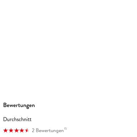
Gewicht
177 g
Größe (L/B/H)
180/119/27 mm
ISBN
9783963586941
Herstelleradresse
Altraverse GmbH, Ruhrstr. 11 a, 22761 Hamburg,
kontakt@altraverse.de
Bewertungen
Durchschnitt
15
2 Bewertungen