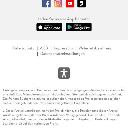
Laden Sie unsere App herunter.
Datenschutz
AGB
Impressum
Widerrufsbelehrung
Datenschutzeinstellungen
Mängelexemplare sind Bücher mit leichten Beschädigungen, die das Lesen aber nicht
1
einschränken. Mängelexemplare sind durch einen Stempel als solche gekennzeichnet.
Die frühere Buchpreisbindung ist aufgehoben. Angaben zu Preissenkungen beziehen
sich auf den gebundenen Preis eines mangelfreien Exemplars.
Diese Artikel unterliegen nicht der Preisbindung, die Preisbindung dieser Artikel
2
wurde aufgehoben oder der Preis wurde vom Verlag gesenkt. Die jeweils zutreffende
Alternative wird Ihnen auf der Artikelseite dargestellt. Angaben zu Preissenkungen
beziehen sich auf den vorherigen Preis.