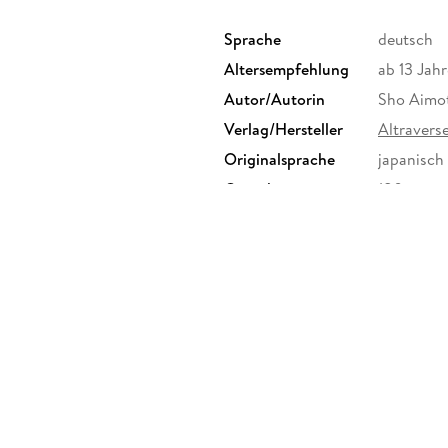
Sprache
deutsch
Altersempfehlung
ab 13 Jahr
Autor/Autorin
Sho Aimo
Verlag/Hersteller
Altraver
Originalsprache
japanisch
Gewicht
180 g
ISBN
9783963
 a, 22761 Hamburg,