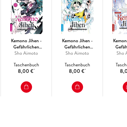
Kemono Jihen -
Kemono Jihen -
Kemono
Gefährlichen
Gefährlichen
Gefäh
Phänomenen auf der
Sho Aimoto
Phänomenen auf der
Sho Aimoto
Phänomen
Sho 
Spur 22
Spur 21
Sp
Taschenbuch
Taschenbuch
Tasc
8,00 €
8,00 €
8,
*
*