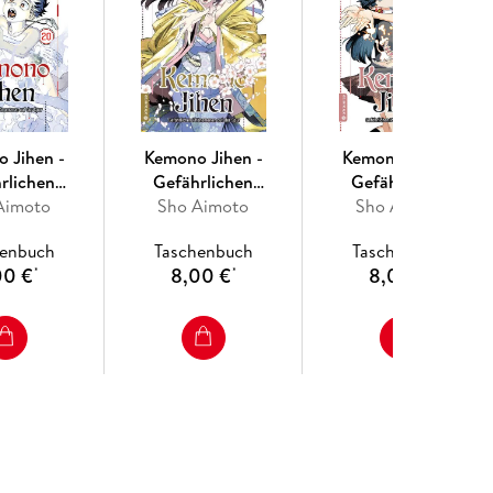
 Jihen -
Kemono Jihen -
Kemono Jihen -
rlichen
Gefährlichen
Gefährlichen
en auf der
Aimoto
Phänomenen auf der
Sho Aimoto
Phänomenen auf der
Sho Aimoto
ur 20
Spur 19
Spur 18
henbuch
Taschenbuch
Taschenbuch
00 €
8,00 €
8,00 €
*
*
*