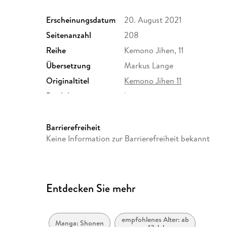
Erscheinungsdatum
20. August 2021
Seitenanzahl
208
Reihe
Kemono Jihen, 11
Übersetzung
Markus Lange
Originaltitel
Kemono Jihen 11
Produktart
kartoniert
Größe (L/B/H)
184/122/25 mm
Herstelleradresse
Altraverse GmbH, Ruhrstr. 11
Barrierefreiheit
kontakt@altraverse.de
Keine Information zur Barrierefreiheit bekannt
Entdecken Sie mehr
empfohlenes Alter: ab
Manga: Shonen