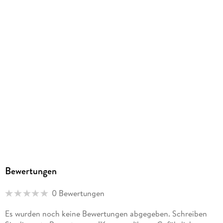
Gewicht
182 g
Größe (L/B/H)
182/118/17 mm
ISBN
9783753914459
Herstelleradresse
Altraverse GmbH, Ruhrstr. 11 a, 22761 Hamburg,
kontakt@altraverse.de
Bewertungen
0 Bewertungen
Es wurden noch keine Bewertungen abgegeben. Schreiben