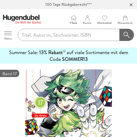
100 Tage Rückgaberecht***
Abholung in über 100 Filialen
Filiale
Konto
Merkzettel
Warenkorb
Hugendubel
Menu
Summer Sale:
13% Rabatt
auf viele Sortimente mit dem
12
mehr
Code
SOMMER13
erfahren
Band 17