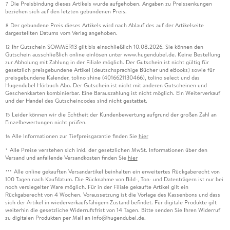
Die Preisbindung dieses Artikels wurde aufgehoben. Angaben zu Preissenkungen
7
beziehen sich auf den letzten gebundenen Preis.
Der gebundene Preis dieses Artikels wird nach Ablauf des auf der Artikelseite
8
dargestellten Datums vom Verlag angehoben.
Ihr Gutschein SOMMER13 gilt bis einschließlich 10.08.2026. Sie können den
12
Gutschein ausschließlich online einlösen unter www.hugendubel.de. Keine Bestellung
zur Abholung mit Zahlung in der Filiale möglich. Der Gutschein ist nicht gültig für
gesetzlich preisgebundene Artikel (deutschsprachige Bücher und eBooks) sowie für
preisgebundene Kalender, tolino shine (4016621130466), tolino select und das
Hugendubel Hörbuch Abo. Der Gutschein ist nicht mit anderen Gutscheinen und
Geschenkkarten kombinierbar. Eine Barauszahlung ist nicht möglich. Ein Weiterverkauf
und der Handel des Gutscheincodes sind nicht gestattet.
Leider können wir die Echtheit der Kundenbewertung aufgrund der großen Zahl an
15
Einzelbewertungen nicht prüfen.
Alle Informationen zur Tiefpreisgarantie finden Sie
hier
16
Alle Preise verstehen sich inkl. der gesetzlichen MwSt. Informationen über den
*
Versand und anfallende Versandkosten finden Sie
hier
Alle online gekauften Versandartikel beinhalten ein erweitertes Rückgaberecht von
***
100 Tagen nach Kaufdatum. Die Rücknahme von Bild-, Ton- und Datenträgern ist nur bei
noch versiegelter Ware möglich. Für in der Filiale gekaufte Artikel gilt ein
Rückgaberecht von 4 Wochen. Voraussetzung ist die Vorlage des Kassenbons und dass
sich der Artikel in wiederverkaufsfähigem Zustand befindet. Für digitale Produkte gilt
weiterhin die gesetzliche Widerrufsfrist von 14 Tagen. Bitte senden Sie Ihren Widerruf
zu digitalen Produkten per Mail an info@hugendubel.de.