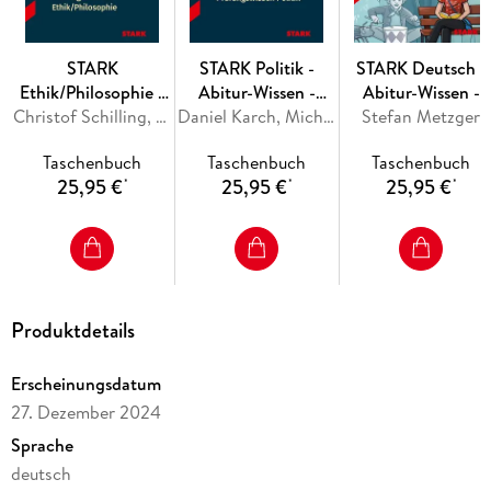
Abbildungen
Ideal für die Vorbereitung auf
Klausuren
,
Prüfungen
und das
STARK
STARK Politik -
STARK Deutsch -
Abitur
!
Ethik/Philosophie -
Abitur-Wissen -
Abitur-Wissen -
Abitur-Wissen -
Christof Schilling, Andrea Steinbach, Stefan Metzger, Monika Lindinger, Carlo Schultheiss
Prüfungswissen
Daniel Karch, Michael Bach, Henning Aubel, Nikola Knies, Gerhard Altmann
Stefan Metzger
Deutsche
Prüfungswissen
Literaturgeschicht
Taschenbuch
Taschenbuch
Taschenbuch
25,95 €
25,95 €
25,95 €
*
*
*
Produktdetails
Erscheinungsdatum
27. Dezember 2024
Sprache
deutsch