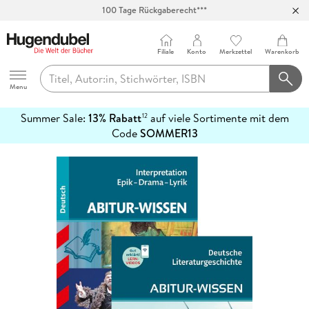
100 Tage Rückgaberecht***
Abholung in über 100 Filialen
Filiale
Konto
Merkzettel
Warenkorb
Hugendubel
Menu
Summer Sale:
13% Rabatt
auf viele Sortimente mit dem
12
mehr
Code
SOMMER13
erfahren