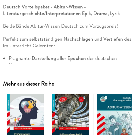
Deutsch Vorteilspaket - Abitur-Wissen -
Literaturgeschichte/Interpretationen Epik, Drama, Lyrik
Beide Bände Abitur-Wissen Deutsch zum Vorzugspreis!
Perfekt zum selbstständigen
Nachschlagen
und
Vertiefen
des
im Unterricht Gelernten:
Prägnante
Darstellung aller Epochen
der deutschen
Literatur
Übersicht über alle wesentlichen Merkmale und
Untersuchungsbereiche von epischen, dramatischen und
Mehr aus dieser Reihe
lyrischen Texten
Exemplarische Textauszüge und
Kurzinterpretationen
der
wichtigsten Werke
Schritt-für-Schritt-Anleitungen
zur Analyse und
Interpretation samt
Übungsbeispielen
Mit zusammenfassenden
Schaubildern
und zahlreichen