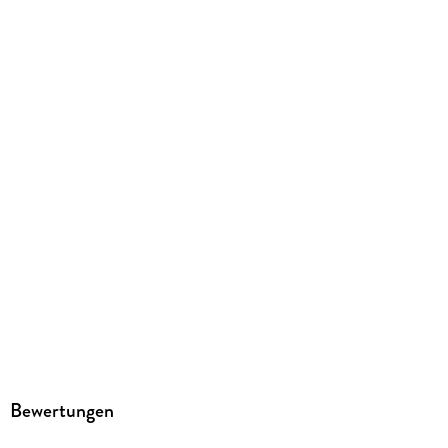
Größe (L/B/H)
233/160/24 mm
ISBN
9783849062361
Herstelleradresse
STARK Verlag GmbH, Claudius-Keller-Straße 3c, 81669
München, info@stark-verlag.de
Bewertungen