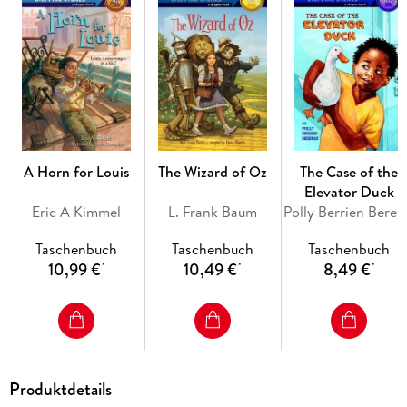
A Horn for Louis
The Wizard of Oz
The Case of the
Elevator Duck
Eric A Kimmel
L. Frank Baum
Poll
Taschenbuch
Taschenbuch
Taschenbuch
10,99 €
10,49 €
8,49 €
*
*
*
Produktdetails