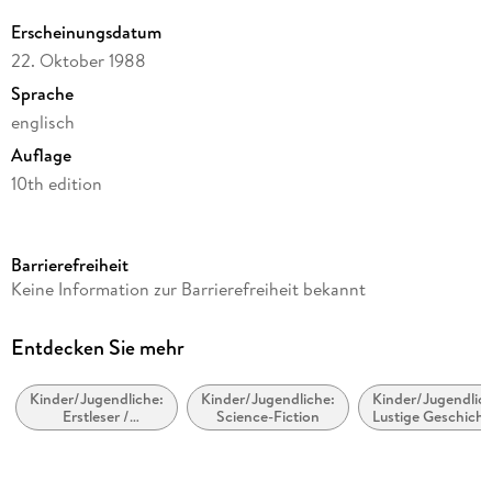
Erscheinungsdatum
22. Oktober 1988
Sprache
englisch
Auflage
10th edition
Seitenanzahl
64
Barrierefreiheit
Altersempfehlung
Keine Information zur Barrierefreiheit bekannt
von 6 bis 9 Jahren
Reihe
Entdecken Sie mehr
A Stepping Stone Book
Kinder/Jugendliche:
Kinder/Jugendliche:
Kinder/Jugendlich
Autor/Autorin
Erstleser /
Science-Fiction
Lustige Geschicht
Stephanie Spinner, Jonathan Etra
Leseanfänger
Illustrationen
Steve Björkman