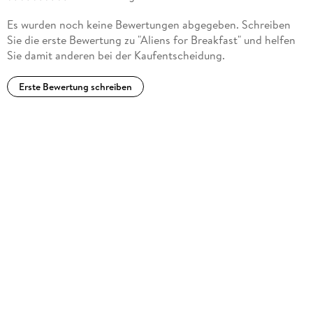
Steve Björkman's popular, whimsical artwork is regularly
Es wurden noch keine Bewertungen abgegeben. Schreiben
featured in numerous magazines, in greeting cards, and in
Sie die erste Bewertung zu "Aliens for Breakfast" und helfen
over 30 children's books. The first book he illustrated, Aliens
Sie damit anderen bei der Kaufentscheidung.
for Breakfast, won the Texas Bluebonnet Award and was
made into a TV movie. He lives in Irvine, California, with his
Erste Bewertung schreiben
wife and three children.