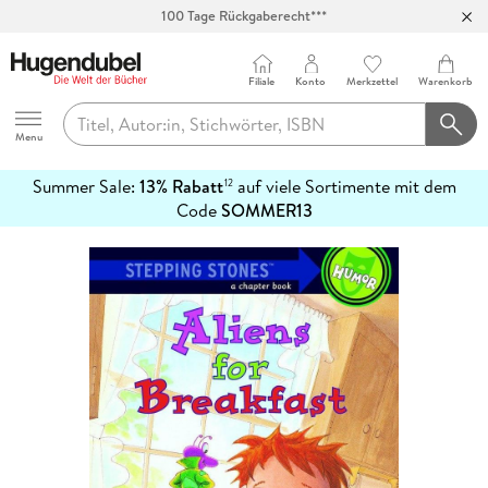
100 Tage Rückgaberecht***
Abholung in über 100 Filialen
Filiale
Konto
Merkzettel
Warenkorb
Hugendubel
Menu
Summer Sale:
13% Rabatt
auf viele Sortimente mit dem
12
mehr
Code
SOMMER13
erfahren