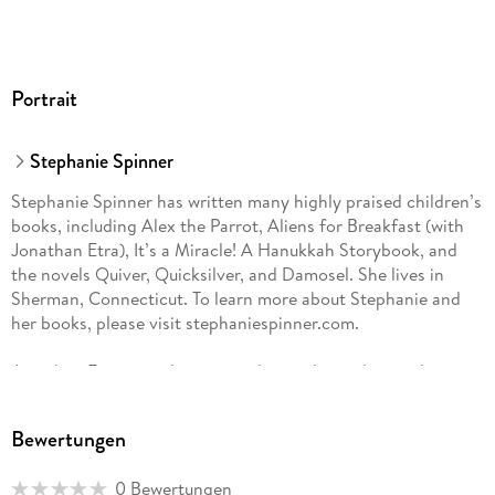
Portrait
Stephanie Spinner
Stephanie Spinner has written many highly praised children’s
books, including Alex the Parrot, Aliens for Breakfast (with
Jonathan Etra), It’s a Miracle! A Hanukkah Storybook, and
the novels Quiver, Quicksilver, and Damosel. She lives in
Sherman, Connecticut. To learn more about Stephanie and
her books, please visit stephaniespinner.com.
Jonathan Etra was a humorist, playwright, and journalist, as
well as a children’s book author. A graduate of Yale
University, he wrote articles for Harper’s and Vogue, and was
Bewertungen
the coauthor of Aliens for Breakfast and Aliens for Lunch. He
lived in New York City until his untimely death in 1991.
0 Bewertungen