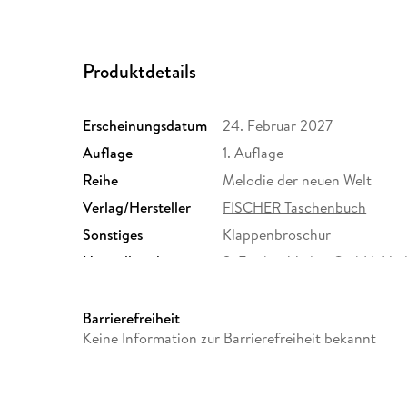
Produktdetails
Erscheinungsdatum
24. Februar 2027
Auflage
1. Auflage
Reihe
Melodie der neuen Welt
Verlag/Hersteller
FISCHER Taschenbuch
Sonstiges
Klappenbroschur
Herstelleradresse
S. Fischer Verlag GmbH, Hed
Frankfurt am Main, S. Fisch
produktsicherheit@fischerve
Barrierefreiheit
Keine Information zur Barrierefreiheit bekannt