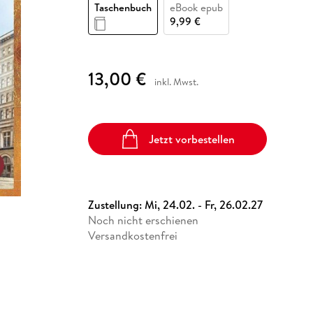
Fremdsprachige Bücher
Taschenbuch
eBook epub
n Lernhilfen
 Jugendbücher
eiber
Hörbuch Downloads im Bundle
cher
 Vergleich
 Puzzlezubehör
Lernen
New Adult
STABILO
9,99 €
Taschenbücher
hilfen
hriller
 Backen
er
lender
Ratgeber
op
hriller
Romance
13,00 €
inkl. Mwst.
Sachbücher
precher:innen
Science Fiction
Fremdsprachige Bücher
Jetzt vorbestellen
Zustellung:
Mi, 24.02. - Fr, 26.02.27
Noch nicht erschienen
Versandkostenfrei