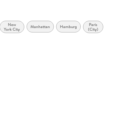
New
Paris
Manhattan
Hamburg
York City
(City)