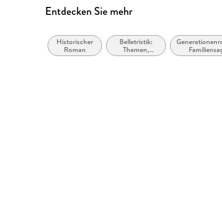
Entdecken Sie mehr
Historischer
Belletristik:
Generationenr
Roman
Themen,
Familiensa
Stoffe, Motive:
Liebe und
Beziehungen