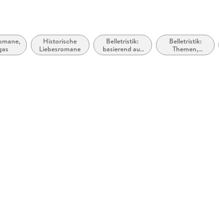
omane,
Historische
Belletristik:
Belletristik:
gas
Liebesromane
basierend auf
Themen,
wahren
Stoffe, Motive:
Begebenheiten
Soziales