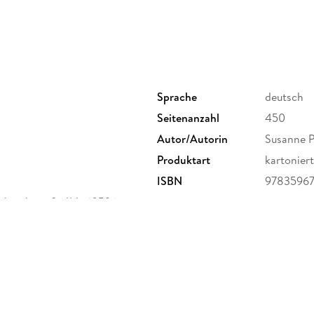
Sprache
deutsch
Seitenanzahl
450
Autor/Autorin
Susanne 
Produktart
kartoniert
ISBN
97835967
derichstraße 114, 60596
er Verlag GmbH,
rlage.de