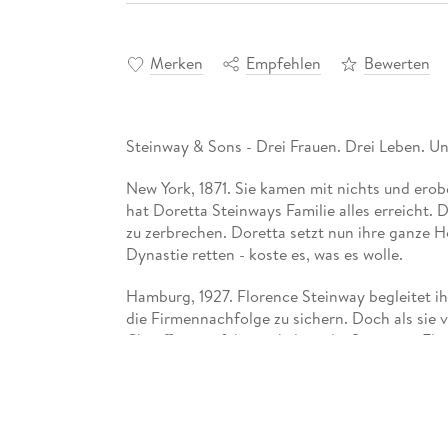
Merken
Empfehlen
Bewerten
Steinway & Sons - Drei Frauen. Drei Leben. Un
New York, 1871. Sie kamen mit nichts und erob
hat Doretta Steinways Familie alles erreicht
zu zerbrechen. Doretta setzt nun ihre ganze Hof
Dynastie retten - koste es, was es wolle.
Hamburg, 1927. Florence Steinway begleitet ihre
die Firmennachfolge zu sichern. Doch als sie
Chauffeurs erfährt, eskaliert die Situation. F
ihres Herzens und verrät damit ihre Familie?
Die große Familiensaga über den Preis des Ru