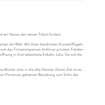
d ein Name, der seinen Tribut fordert.
erten die Welt. Mit ihren berühmten Konzertflügeln
. Doch das Firmenimperium droht an privaten Fehden
fnung in ihre talentierte Enkelin Julia. Sie soll die
 Mutter Julia in die alte Heimat. Deren Ziel ist es,
 von Florences geheimer Beziehung zum Sohn des
lorence muss sich entscheiden: Folgt sie dem Ruf
hms geht weiter.