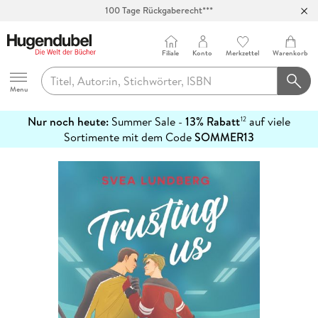
Abholung in über 100 Filialen
Filiale
Konto
Merkzettel
Warenkorb
Hugendubel
Menu
Nur noch heute:
Summer Sale -
13% Rabatt
auf viele
12
mehr
Sortimente mit dem Code
SOMMER13
erfahren