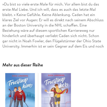
»Du bist so viele erste Male für mich. Vor allem bist du das
erste Mal Liebe. Und ich will, dass es auch das letzte Mal
bleibt. « Keine Gefühle. Keine Ablenkung. Caden hat ein
klares Ziel vor Augen: Er will es direkt nach seinem Abschluss
an der Boston University in die NHL schaffen. Eine
Beziehung wäre auf diesem sportlichen Karriereweg nur
hinderlich und überhaupt verliebt Caden sich nicht. Schon
gar nicht in Noah Fowler, den Flügelstürmer der Ohio State
University. Immerhin ist er sein Gegner auf dem Eis und noch
dazu ein Mann. Noah hat es bereits bei ihrer ersten
Begegnung auf dem Eis geahnt: Caden Brown ist ätzend!
Sohn reicher Eltern und gefeierter Teamcaptain, dem alles
Mehr aus dieser Reihe
zuzufliegen scheint. Ganz im Gegensatz zu Noah, der hart um
jeden Schritt in Richtung Profiliga kämpft und sich zwischen
eigenen Träumen und dem, was andere von ihm erwarten,
aufreibt. Nein, auf gar keinen Fall wird er Caden jemals
mögen. Dass Caden und Noah miteinander im Bett landen,
ist ein Versehen, das nichts zu bedeuten hat und sich
keinesfalls wiederholen wird. Aber warum, verdammt, weckt
Noah mit seinem Lachen, seiner provokanten Art und seiner