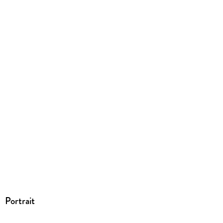
Herstelleradresse
tolino media GmbH & Co.KG, Albrechtstraße 14, 80636
München, gpsr@tolino.media
Portrait