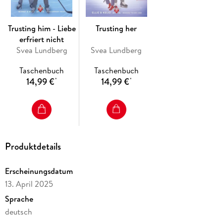
Leidenschaft für Eishockey diese Sehnsucht in Caden, sich
zum ersten Mal auf 'mehr' einzulassen? Und warum ist es
Noah mit einem Mal so wichtig, der Einzige für Caden zu
Trusting him - Liebe
Trusting her
sein?
erfriert nicht
Svea Lundberg
Svea Lundberg
Taschenbuch
Taschenbuch
14,99 €
14,99 €
*
*
Produktdetails
Erscheinungsdatum
13. April 2025
Sprache
deutsch