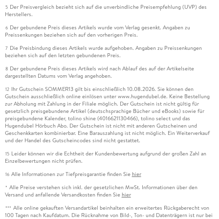
Der Preisvergleich bezieht sich auf die unverbindliche Preisempfehlung (UVP) des
5
Herstellers.
Der gebundene Preis dieses Artikels wurde vom Verlag gesenkt. Angaben zu
6
Preissenkungen beziehen sich auf den vorherigen Preis.
Die Preisbindung dieses Artikels wurde aufgehoben. Angaben zu Preissenkungen
7
beziehen sich auf den letzten gebundenen Preis.
Der gebundene Preis dieses Artikels wird nach Ablauf des auf der Artikelseite
8
dargestellten Datums vom Verlag angehoben.
Ihr Gutschein SOMMER13 gilt bis einschließlich 10.08.2026. Sie können den
12
Gutschein ausschließlich online einlösen unter www.hugendubel.de. Keine Bestellung
zur Abholung mit Zahlung in der Filiale möglich. Der Gutschein ist nicht gültig für
gesetzlich preisgebundene Artikel (deutschsprachige Bücher und eBooks) sowie für
preisgebundene Kalender, tolino shine (4016621130466), tolino select und das
Hugendubel Hörbuch Abo. Der Gutschein ist nicht mit anderen Gutscheinen und
Geschenkkarten kombinierbar. Eine Barauszahlung ist nicht möglich. Ein Weiterverkauf
und der Handel des Gutscheincodes sind nicht gestattet.
Leider können wir die Echtheit der Kundenbewertung aufgrund der großen Zahl an
15
Einzelbewertungen nicht prüfen.
Alle Informationen zur Tiefpreisgarantie finden Sie
hier
16
Alle Preise verstehen sich inkl. der gesetzlichen MwSt. Informationen über den
*
Versand und anfallende Versandkosten finden Sie
hier
Alle online gekauften Versandartikel beinhalten ein erweitertes Rückgaberecht von
***
100 Tagen nach Kaufdatum. Die Rücknahme von Bild-, Ton- und Datenträgern ist nur bei