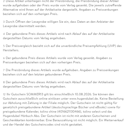
Diese Artikel unterliegen nicht der Preisbindung, die Preisbindung dieser Artikel
2
wurde aufgehoben oder der Preis wurde vom Verlag gesenkt. Die jeweils zutreffende
Alternative wird Ihnen auf der Artikelseite dargestellt. Angaben zu Preissenkungen
beziehen sich auf den vorherigen Preis.
Durch Öffnen der Leseprobe willigen Sie ein, dass Daten an den Anbieter der
3
Leseprobe übermittelt werden.
Der gebundene Preis dieses Artikels wird nach Ablauf des auf der Artikelseite
4
dargestellten Datums vom Verlag angehoben.
Der Preisvergleich bezieht sich auf die unverbindliche Preisempfehlung (UVP) des
5
Herstellers.
Der gebundene Preis dieses Artikels wurde vom Verlag gesenkt. Angaben zu
6
Preissenkungen beziehen sich auf den vorherigen Preis.
Die Preisbindung dieses Artikels wurde aufgehoben. Angaben zu Preissenkungen
7
beziehen sich auf den letzten gebundenen Preis.
Der gebundene Preis dieses Artikels wird nach Ablauf des auf der Artikelseite
8
dargestellten Datums vom Verlag angehoben.
Ihr Gutschein SOMMER13 gilt bis einschließlich 10.08.2026. Sie können den
12
Gutschein ausschließlich online einlösen unter www.hugendubel.de. Keine Bestellung
zur Abholung mit Zahlung in der Filiale möglich. Der Gutschein ist nicht gültig für
gesetzlich preisgebundene Artikel (deutschsprachige Bücher und eBooks) sowie für
preisgebundene Kalender, tolino shine (4016621130466), tolino select und das
Hugendubel Hörbuch Abo. Der Gutschein ist nicht mit anderen Gutscheinen und
Geschenkkarten kombinierbar. Eine Barauszahlung ist nicht möglich. Ein Weiterverkauf
und der Handel des Gutscheincodes sind nicht gestattet.