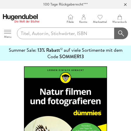
100 Tage Rückgaberecht***
Abholung in über 100 Filialen
Filiale
Konto
Merkzettel
Warenkorb
Hugendubel
Menu
Summer Sale:
13% Rabatt
auf viele Sortimente mit dem
12
mehr
Code
SOMMER13
erfahren