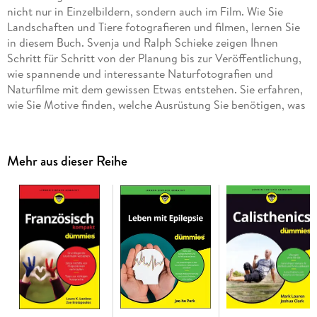
nicht nur in Einzelbildern, sondern auch im Film. Wie Sie
Landschaften und Tiere fotografieren und filmen, lernen Sie
in diesem Buch. Svenja und Ralph Schieke zeigen Ihnen
Schritt für Schritt von der Planung bis zur Veröffentlichung,
wie spannende und interessante Naturfotografien und
Naturfilme mit dem gewissen Etwas entstehen. Sie erfahren,
wie Sie Motive finden, welche Ausrüstung Sie benötigen, was
Sie bei den Aufnahmen beachten müssen und wie Sie Ihre
Ergebnisse weiter bearbeiten.
Mehr aus dieser Reihe
Inhaltsverzeichnis
Einleitung 19
Teil I: Grundwissen Naturfotografie und Naturfilm 23
Kapitel 1: Naturaufnahmen - still und bewegt 25
Kapitel 2: Technik 31
Kapitel 3: Natur (be-)achten: Naturschutz und
Verhaltenstipps 47
Teil II: Gute Naturaufnahmen machen 57
Kapitel 4: Grundlagen fü r Foto und Film 59