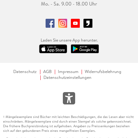
Mo. - Sa. 9.00 - 18.00 Uhr
Laden Sie unsere App herunter.
Datenschutz
AGB
Impressum
Widerrufsbelehrung
Datenschutzeinstellungen
Mängelexemplare sind Bücher mit leichten Beschädigungen, die das Lesen aber nicht
1
einschränken. Mängelexemplare sind durch einen Stempel als solche gekennzeichnet.
Die frühere Buchpreisbindung ist aufgehoben. Angaben zu Preissenkungen beziehen
sich auf den gebundenen Preis eines mangelfreien Exemplars.