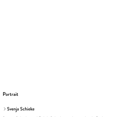
product_safety@wiley.com
Portrait
Svenja Schieke