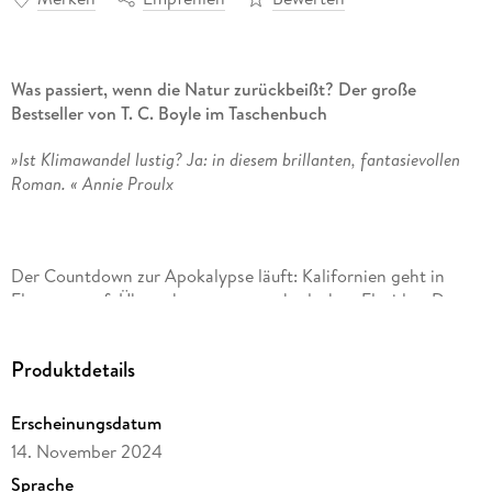
Was passiert, wenn die Natur zurückbeißt? Der große
Bestseller von T. C. Boyle im Taschenbuch
»Ist Klimawandel lustig? Ja: in diesem brillanten, fantasievollen
Roman. « Annie Proulx
Der Countdown zur Apokalypse läuft: Kalifornien geht in
Flammen auf, Überschwemmungen bedrohen Florida. »Der
Planet stirbt, siehst du das nicht? «, wirft Cooper seiner
Mutter vor, die ihre Küche gehorsam auf frittierte
Produktdetails
Heuschrecken umstellt. Heftige Diskussionen gibt es auch
mit Schwester Cat. Sie hat sich als Haustier einen
Tigerpython namens Willie angeschafft, den sie sich wie ein
Erscheinungsdatum
glitzerndes Juwel um die Schultern hängt. Die Frage nach
14. November 2024
dem Verhältnis zur Umwelt geht wie ein Riss durch die
Sprache