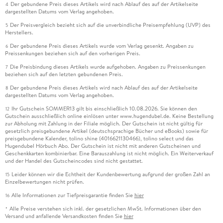
Der gebundene Preis dieses Artikels wird nach Ablauf des auf der Artikelseite
4
dargestellten Datums vom Verlag angehoben.
Der Preisvergleich bezieht sich auf die unverbindliche Preisempfehlung (UVP) des
5
Herstellers.
Der gebundene Preis dieses Artikels wurde vom Verlag gesenkt. Angaben zu
6
Preissenkungen beziehen sich auf den vorherigen Preis.
Die Preisbindung dieses Artikels wurde aufgehoben. Angaben zu Preissenkungen
7
beziehen sich auf den letzten gebundenen Preis.
Der gebundene Preis dieses Artikels wird nach Ablauf des auf der Artikelseite
8
dargestellten Datums vom Verlag angehoben.
Ihr Gutschein SOMMER13 gilt bis einschließlich 10.08.2026. Sie können den
12
Gutschein ausschließlich online einlösen unter www.hugendubel.de. Keine Bestellung
zur Abholung mit Zahlung in der Filiale möglich. Der Gutschein ist nicht gültig für
gesetzlich preisgebundene Artikel (deutschsprachige Bücher und eBooks) sowie für
preisgebundene Kalender, tolino shine (4016621130466), tolino select und das
Hugendubel Hörbuch Abo. Der Gutschein ist nicht mit anderen Gutscheinen und
Geschenkkarten kombinierbar. Eine Barauszahlung ist nicht möglich. Ein Weiterverkauf
und der Handel des Gutscheincodes sind nicht gestattet.
Leider können wir die Echtheit der Kundenbewertung aufgrund der großen Zahl an
15
Einzelbewertungen nicht prüfen.
Alle Informationen zur Tiefpreisgarantie finden Sie
hier
16
Alle Preise verstehen sich inkl. der gesetzlichen MwSt. Informationen über den
*
Versand und anfallende Versandkosten finden Sie
hier