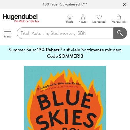
100 Tage Rückgaberecht***
Abholung in über 100 Filialen
Filiale
Konto
Merkzettel
Warenkorb
Hugendubel
Menu
Summer Sale:
13% Rabatt
auf viele Sortimente mit dem
12
mehr
Code
SOMMER13
erfahren