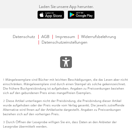
Laden Sie unsere App herunter.
Datenschutz
AGB
Impressum
Widerrufsbelehrung
Datenschutzeinstellungen
Mängelexemplare sind Bücher mit leichten Beschädigungen, die das Lesen aber nicht
1
einschränken. Mängelexemplare sind durch einen Stempel als solche gekennzeichnet.
Die frühere Buchpreisbindung ist aufgehoben. Angaben zu Preissenkungen beziehen
sich auf den gebundenen Preis eines mangelfreien Exemplars.
Diese Artikel unterliegen nicht der Preisbindung, die Preisbindung dieser Artikel
2
wurde aufgehoben oder der Preis wurde vom Verlag gesenkt. Die jeweils zutreffende
Alternative wird Ihnen auf der Artikelseite dargestellt. Angaben zu Preissenkungen
beziehen sich auf den vorherigen Preis.
Durch Öffnen der Leseprobe willigen Sie ein, dass Daten an den Anbieter der
3
Leseprobe übermittelt werden.