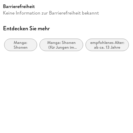
ab 13 Jahre
Barrierefreiheit
Reihe
Keine Information zur Barrierefreiheit bekannt
Meine Wiedergeburt als Schleim in einer anderen Welt, 15
Autor/Autorin
Entdecken Sie mehr
Taiki Kawakami, Fuse
Manga:
Manga: Shonen
empfohlenes Alter:
Übersetzung
Shonen
(für Jungen im
ab ca. 13 Jahre
Anja Truong, Johannes Marschallek
Teenageralter)
Verlag/Hersteller
Altraverse GmbH
Originaltitel
Tensei Shitara Slimedatta Ken 15
Originalsprache
japanisch
Produktart
kartoniert
Gewicht