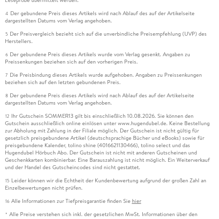
Der gebundene Preis dieses Artikels wird nach Ablauf des auf der Artikelseite
4
dargestellten Datums vom Verlag angehoben.
Der Preisvergleich bezieht sich auf die unverbindliche Preisempfehlung (UVP) des
5
Herstellers.
Der gebundene Preis dieses Artikels wurde vom Verlag gesenkt. Angaben zu
6
Preissenkungen beziehen sich auf den vorherigen Preis.
Die Preisbindung dieses Artikels wurde aufgehoben. Angaben zu Preissenkungen
7
beziehen sich auf den letzten gebundenen Preis.
Der gebundene Preis dieses Artikels wird nach Ablauf des auf der Artikelseite
8
dargestellten Datums vom Verlag angehoben.
Ihr Gutschein SOMMER13 gilt bis einschließlich 10.08.2026. Sie können den
12
Gutschein ausschließlich online einlösen unter www.hugendubel.de. Keine Bestellung
zur Abholung mit Zahlung in der Filiale möglich. Der Gutschein ist nicht gültig für
gesetzlich preisgebundene Artikel (deutschsprachige Bücher und eBooks) sowie für
preisgebundene Kalender, tolino shine (4016621130466), tolino select und das
Hugendubel Hörbuch Abo. Der Gutschein ist nicht mit anderen Gutscheinen und
Geschenkkarten kombinierbar. Eine Barauszahlung ist nicht möglich. Ein Weiterverkauf
und der Handel des Gutscheincodes sind nicht gestattet.
Leider können wir die Echtheit der Kundenbewertung aufgrund der großen Zahl an
15
Einzelbewertungen nicht prüfen.
Alle Informationen zur Tiefpreisgarantie finden Sie
hier
16
Alle Preise verstehen sich inkl. der gesetzlichen MwSt. Informationen über den
*