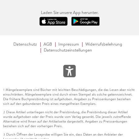
Laden Sie unsere App herunter.
Datenschutz
AGB
Impressum
Widerrufsbelehrung
Datenschutzeinstellungen
Mängelexemplare sind Bücher mit leichten Beschädigungen, die das Lesen aber nicht
1
einschränken. Mängelexemplare sind durch einen Stempel als solche gekennzeichnet.
Die frühere Buchpreisbindung ist aufgehoben. Angaben zu Preissenkungen beziehen
sich auf den gebundenen Preis eines mangelfreien Exemplars.
Diese Artikel unterliegen nicht der Preisbindung, die Preisbindung dieser Artikel
2
wurde aufgehoben oder der Preis wurde vom Verlag gesenkt. Die jeweils zutreffende
Alternative wird Ihnen auf der Artikelseite dargestellt. Angaben zu Preissenkungen
beziehen sich auf den vorherigen Preis.
Durch Öffnen der Leseprobe willigen Sie ein, dass Daten an den Anbieter der
3
Leseprobe übermittelt werden.