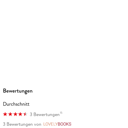
186 g
Größe (L/B/H)
184/126/15 mm
ISBN
9783963586576
Herstelleradresse
Altraverse GmbH, Ruhrstr. 11 a, 22761 Hamburg,
kontakt@altraverse.de
Bewertungen
Durchschnitt
15
3 Bewertungen
3 Bewertungen
von
LovelyBooks