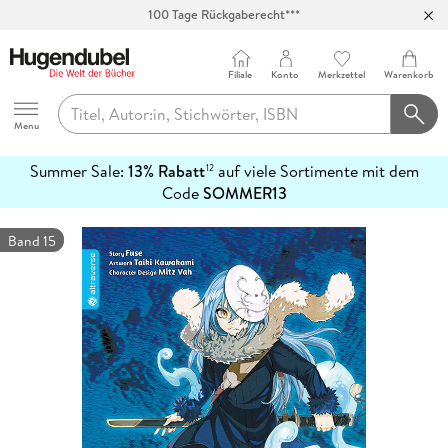
100 Tage Rückgaberecht***
Abholung in über 100 Filialen
Filiale
Konto
Merkzettel
Warenkorb
Hugendubel
Menu
Summer Sale:
13% Rabatt
auf viele Sortimente mit dem
12
mehr
Code
SOMMER13
erfahren
Band 15