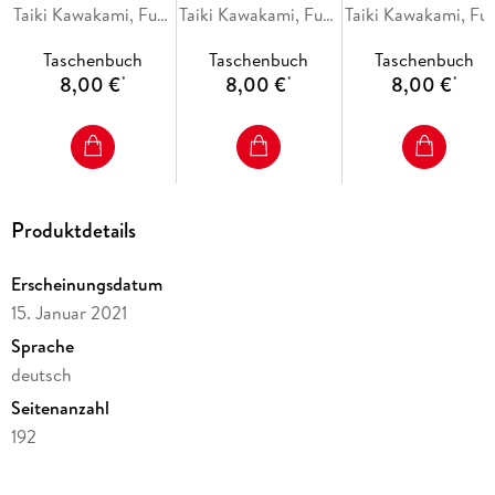
anderen Welt 31
Taiki Kawakami, Fuse, Mitz Vah
anderen Welt 30
Taiki Kawakami, Fuse, Mitz Vah
anderen Welt 29
Taiki Kawakami, Fu
Taschenbuch
Taschenbuch
Taschenbuch
8,00 €
8,00 €
8,00 €
*
*
*
Produktdetails
Erscheinungsdatum
15. Januar 2021
Sprache
deutsch
Seitenanzahl
192
Altersempfehlung