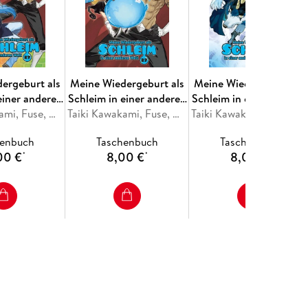
ergeburt als
Meine Wiedergeburt als
Meine Wiedergeburt als
einer anderen
Schleim in einer anderen
Schleim in einer andere
ctors Edition
Taiki Kawakami, Fuse, Mitz Vah
Welt 27
Taiki Kawakami, Fuse, Mitz Vah
Welt 26
Taiki Kawakami, Fuse, Mitz Vah
27
henbuch
Taschenbuch
Taschenbuch
00 €
8,00 €
8,00 €
*
*
*