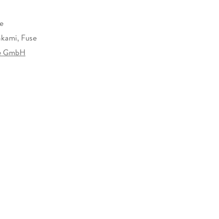
e
akami, Fuse
se GmbH
587085