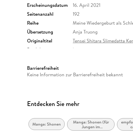
Erscheinungsdatum
16. April 2021
Seitenanzahl
192
Reihe
Meine Wiedergeburt als Schle
Übersetzung
Anja Truong
Originaltitel
Tensei Shitara Slimedatta Ke
Produktart
kartoniert
Größe (L/B/H)
185/134/16 mm
Herstelleradresse
Altraverse GmbH, Ruhrstr. 11
Barrierefreiheit
kontakt@altraverse.de
Keine Information zur Barrierefreiheit bekannt
Entdecken Sie mehr
Manga: Shonen (für
empfoh
Manga: Shonen
Jungen im
c
Teenageralter)