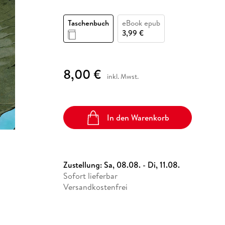
Fremdsprachige Bücher
n Lernhilfen
 Jugendbücher
eiber
Hörbuch Downloads im Bundle
cher
 Vergleich
 Puzzlezubehör
Lernen
New Adult
STABILO
Taschenbücher
Taschenbuch
eBook epub
hilfen
hriller
 Backen
er
lender
Ratgeber
3,99 €
op
hriller
Romance
Sachbücher
8,00 €
precher:innen
Science Fiction
inkl. Mwst.
Fremdsprachige Bücher
In den Warenkorb
Zustellung:
Sa, 08.08. - Di, 11.08.
Sofort lieferbar
Versandkostenfrei