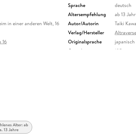
Sprache
deutsch
Altersempfehlung
ab 13 Jahr
im in einer anderen Welt, 16
Autor/Autorin
Taiki Kaw
Verlag/Hersteller
Altraver
n 16
Originalsprache
japanisch
Gewicht
185 g
ISBN
9783963
 a, 22761 Hamburg,
lenes Alter: ab
a. 13 Jahre