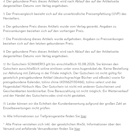
Der gebundene Preis dieses Artikels wird nach Ablauf des auf der Artikelseite
4
dargestellten Datums vom Verlag angehoben.
Der Preisvergleich bezieht sich auf die unverbindliche Preisempfehlung (UVP) des
5
Herstellers.
Der gebundene Preis dieses Artikels wurde vom Verlag gesenkt. Angaben zu
6
Preissenkungen beziehen sich auf den vorherigen Preis.
Die Preisbindung dieses Artikels wurde aufgehoben. Angaben zu Preissenkungen
7
beziehen sich auf den letzten gebundenen Preis.
Der gebundene Preis dieses Artikels wird nach Ablauf des auf der Artikelseite
8
dargestellten Datums vom Verlag angehoben.
Ihr Gutschein SOMMER13 gilt bis einschließlich 10.08.2026. Sie können den
12
Gutschein ausschließlich online einlösen unter www.hugendubel.de. Keine Bestellung
zur Abholung mit Zahlung in der Filiale möglich. Der Gutschein ist nicht gültig für
gesetzlich preisgebundene Artikel (deutschsprachige Bücher und eBooks) sowie für
preisgebundene Kalender, tolino shine (4016621130466), tolino select und das
Hugendubel Hörbuch Abo. Der Gutschein ist nicht mit anderen Gutscheinen und
Geschenkkarten kombinierbar. Eine Barauszahlung ist nicht möglich. Ein Weiterverkauf
und der Handel des Gutscheincodes sind nicht gestattet.
Leider können wir die Echtheit der Kundenbewertung aufgrund der großen Zahl an
15
Einzelbewertungen nicht prüfen.
Alle Informationen zur Tiefpreisgarantie finden Sie
hier
16
Alle Preise verstehen sich inkl. der gesetzlichen MwSt. Informationen über den
*
Versand und anfallende Versandkosten finden Sie
hier