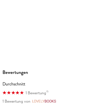
Größe (L/B/H)
184/126/14 mm
ISBN
9783753927473
Herstelleradresse
Altraverse GmbH, Ruhrstr. 11 a, 22761 Hamburg,
kontakt@altraverse.de
Bewertungen
Durchschnitt
15
1 Bewertung
1 Bewertung
von
LovelyBooks