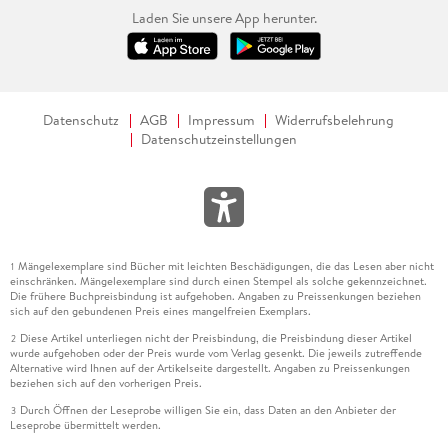
Laden Sie unsere App herunter.
Datenschutz
AGB
Impressum
Widerrufsbelehrung
Datenschutzeinstellungen
Mängelexemplare sind Bücher mit leichten Beschädigungen, die das Lesen aber nicht
1
einschränken. Mängelexemplare sind durch einen Stempel als solche gekennzeichnet.
Die frühere Buchpreisbindung ist aufgehoben. Angaben zu Preissenkungen beziehen
sich auf den gebundenen Preis eines mangelfreien Exemplars.
Diese Artikel unterliegen nicht der Preisbindung, die Preisbindung dieser Artikel
2
wurde aufgehoben oder der Preis wurde vom Verlag gesenkt. Die jeweils zutreffende
Alternative wird Ihnen auf der Artikelseite dargestellt. Angaben zu Preissenkungen
beziehen sich auf den vorherigen Preis.
Durch Öffnen der Leseprobe willigen Sie ein, dass Daten an den Anbieter der
3
Leseprobe übermittelt werden.