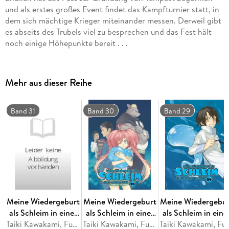
und als erstes großes Event findet das Kampfturnier statt, in
dem sich mächtige Krieger miteinander messen. Derweil gibt
es abseits des Trubels viel zu besprechen und das Fest hält
noch einige Höhepunkte bereit . . .
Mehr aus dieser Reihe
Band 31
Band 30
Band 29
Meine Wiedergeburt
Meine Wiedergeburt
Meine Wiedergebur
als Schleim in einer
als Schleim in einer
als Schleim in eine
anderen Welt 31
Taiki Kawakami, Fuse, Mitz Vah
anderen Welt 30
Taiki Kawakami, Fuse, Mitz Vah
anderen Welt 29
Taiki Kawakami, Fu