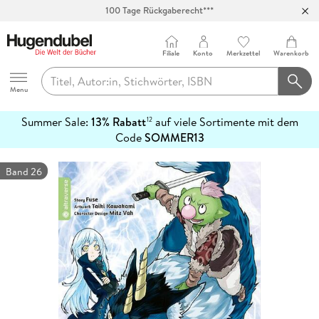
100 Tage Rückgaberecht***
Abholung in über 100 Filialen
Filiale
Konto
Merkzettel
Warenkorb
Hugendubel
Menu
Summer Sale:
13% Rabatt
auf viele Sortimente mit dem
12
mehr
Code
SOMMER13
erfahren
Band 26