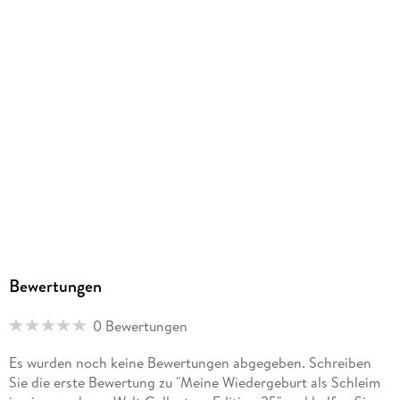
181/126/23 mm
GTIN
9783753925905
Herstelleradresse
Altraverse GmbH
<br/>Ruhrstr. 11a
<br/>22761 Hamburg
<br/>kontakt@altraverse.de
<br/>
Bewertungen
0 Bewertungen
Es wurden noch keine Bewertungen abgegeben. Schreiben
Sie die erste Bewertung zu "Meine Wiedergeburt als Schleim