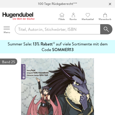
100 Tage Rückgaberecht***
Abholung in über 100 Filialen
Filiale
Konto
Merkzettel
Warenkorb
Hugendubel
Menu
Summer Sale:
13% Rabatt
auf viele Sortimente mit dem
12
mehr
Code
SOMMER13
erfahren
Band 25