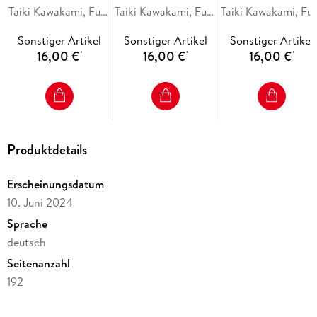
anderen Welt
Taiki Kawakami, Fuse, Mitz Vah
anderen Welt
Taiki Kawakami, Fuse, Mitz Vah
anderen Welt
Taiki Kawakami, Fu
Collectors Edition 31
Collectors Edition
Collectors Edition
Sonstiger Artikel
Sonstiger Artikel
Sonstiger Artikel
30
29
16,00 €
16,00 €
16,00 €
*
*
*
Produktdetails
Erscheinungsdatum
10. Juni 2024
Sprache
deutsch
Seitenanzahl
192
Altersempfehlung