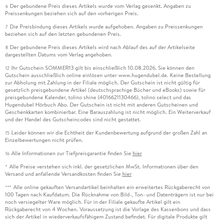
Der gebundene Preis dieses Artikels wurde vom Verlag gesenkt. Angaben zu
6
Preissenkungen beziehen sich auf den vorherigen Preis.
Die Preisbindung dieses Artikels wurde aufgehoben. Angaben zu Preissenkungen
7
beziehen sich auf den letzten gebundenen Preis.
Der gebundene Preis dieses Artikels wird nach Ablauf des auf der Artikelseite
8
dargestellten Datums vom Verlag angehoben.
Ihr Gutschein SOMMER13 gilt bis einschließlich 10.08.2026. Sie können den
12
Gutschein ausschließlich online einlösen unter www.hugendubel.de. Keine Bestellung
zur Abholung mit Zahlung in der Filiale möglich. Der Gutschein ist nicht gültig für
gesetzlich preisgebundene Artikel (deutschsprachige Bücher und eBooks) sowie für
preisgebundene Kalender, tolino shine (4016621130466), tolino select und das
Hugendubel Hörbuch Abo. Der Gutschein ist nicht mit anderen Gutscheinen und
Geschenkkarten kombinierbar. Eine Barauszahlung ist nicht möglich. Ein Weiterverkauf
und der Handel des Gutscheincodes sind nicht gestattet.
Leider können wir die Echtheit der Kundenbewertung aufgrund der großen Zahl an
15
Einzelbewertungen nicht prüfen.
Alle Informationen zur Tiefpreisgarantie finden Sie
hier
16
Alle Preise verstehen sich inkl. der gesetzlichen MwSt. Informationen über den
*
Versand und anfallende Versandkosten finden Sie
hier
Alle online gekauften Versandartikel beinhalten ein erweitertes Rückgaberecht von
***
100 Tagen nach Kaufdatum. Die Rücknahme von Bild-, Ton- und Datenträgern ist nur bei
noch versiegelter Ware möglich. Für in der Filiale gekaufte Artikel gilt ein
Rückgaberecht von 4 Wochen. Voraussetzung ist die Vorlage des Kassenbons und dass
sich der Artikel in wiederverkaufsfähigem Zustand befindet. Für digitale Produkte gilt