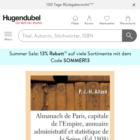
100 Tage Rückgaberecht***
Abholung in über 100 Filialen
Filiale
Konto
Merkzettel
Warenkorb
Hugendubel
Menu
Summer Sale:
13% Rabatt
auf viele Sortimente mit dem
12
mehr
Code
SOMMER13
erfahren