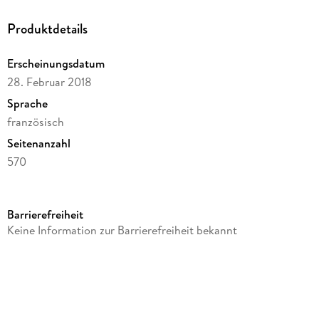
Produktdetails
Erscheinungsdatum
28. Februar 2018
Sprache
französisch
Seitenanzahl
570
Reihe
Hachette Livre BNF
Barrierefreiheit
Autor/Autorin
Keine Information zur Barrierefreiheit bekannt
Tbd
Verlag/Hersteller
Hachette Livre
Produktart