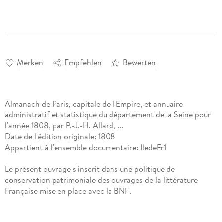
Merken
Empfehlen
Bewerten
Almanach de Paris, capitale de l'Empire, et annuaire
administratif et statistique du département de la Seine pour
l'année 1808, par P.-J.-H. Allard, ...
Date de l'édition originale: 1808
Appartient à l'ensemble documentaire: IledeFr1
Le présent ouvrage s'inscrit dans une politique de
conservation patrimoniale des ouvrages de la littérature
Française mise en place avec la BNF.
HACHETTE LIVRE et la BNF proposent ainsi un catalogue de
titres indisponibles, la BNF ayant numérisé ces oeuvres et