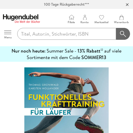
100 Tage Rückgaberecht***
Abholung in über 100 Filialen
Filiale
Konto
Merkzettel
Warenkorb
Hugendubel
Menu
Nur noch heute:
Summer Sale -
13% Rabatt
auf viele
12
mehr
Sortimente mit dem Code
SOMMER13
erfahren