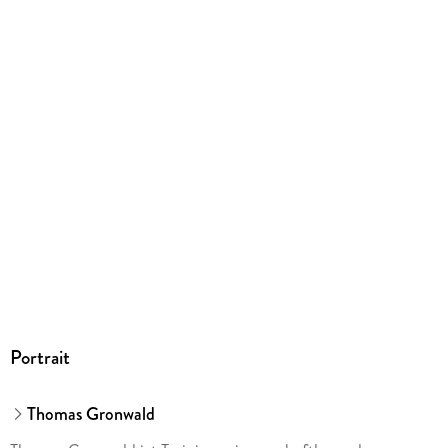
jeden Läufer.
München, info@m-vg.de
Jetzt reinlesen:
Inhaltsverzeichnis(pdf)
Portrait
Thomas Gronwald