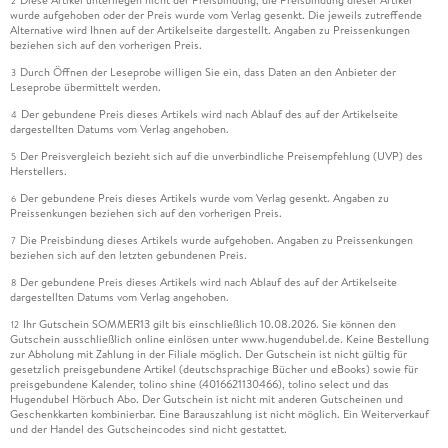
2
wurde aufgehoben oder der Preis wurde vom Verlag gesenkt. Die jeweils zutreffende
Alternative wird Ihnen auf der Artikelseite dargestellt. Angaben zu Preissenkungen
beziehen sich auf den vorherigen Preis.
Durch Öffnen der Leseprobe willigen Sie ein, dass Daten an den Anbieter der
3
Leseprobe übermittelt werden.
Der gebundene Preis dieses Artikels wird nach Ablauf des auf der Artikelseite
4
dargestellten Datums vom Verlag angehoben.
Der Preisvergleich bezieht sich auf die unverbindliche Preisempfehlung (UVP) des
5
Herstellers.
Der gebundene Preis dieses Artikels wurde vom Verlag gesenkt. Angaben zu
6
Preissenkungen beziehen sich auf den vorherigen Preis.
Die Preisbindung dieses Artikels wurde aufgehoben. Angaben zu Preissenkungen
7
beziehen sich auf den letzten gebundenen Preis.
Der gebundene Preis dieses Artikels wird nach Ablauf des auf der Artikelseite
8
dargestellten Datums vom Verlag angehoben.
Ihr Gutschein SOMMER13 gilt bis einschließlich 10.08.2026. Sie können den
12
Gutschein ausschließlich online einlösen unter www.hugendubel.de. Keine Bestellung
zur Abholung mit Zahlung in der Filiale möglich. Der Gutschein ist nicht gültig für
gesetzlich preisgebundene Artikel (deutschsprachige Bücher und eBooks) sowie für
preisgebundene Kalender, tolino shine (4016621130466), tolino select und das
Hugendubel Hörbuch Abo. Der Gutschein ist nicht mit anderen Gutscheinen und
Geschenkkarten kombinierbar. Eine Barauszahlung ist nicht möglich. Ein Weiterverkauf
und der Handel des Gutscheincodes sind nicht gestattet.