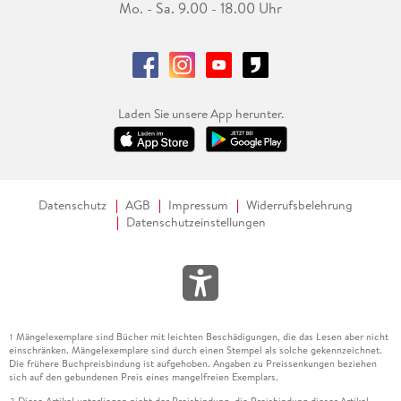
Mo. - Sa. 9.00 - 18.00 Uhr
Laden Sie unsere App herunter.
Datenschutz
AGB
Impressum
Widerrufsbelehrung
Datenschutzeinstellungen
Mängelexemplare sind Bücher mit leichten Beschädigungen, die das Lesen aber nicht
1
einschränken. Mängelexemplare sind durch einen Stempel als solche gekennzeichnet.
Die frühere Buchpreisbindung ist aufgehoben. Angaben zu Preissenkungen beziehen
sich auf den gebundenen Preis eines mangelfreien Exemplars.
Diese Artikel unterliegen nicht der Preisbindung, die Preisbindung dieser Artikel