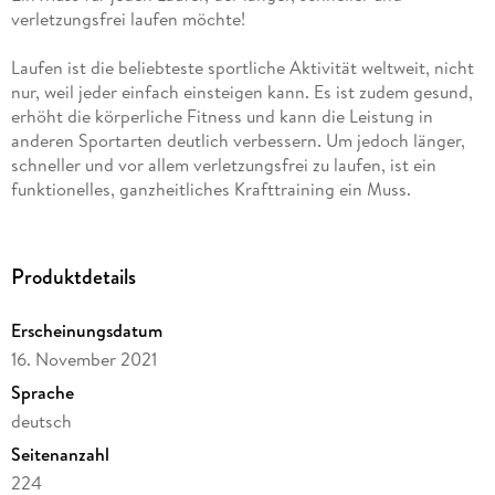
verletzungsfrei laufen möchte!
Laufen ist die beliebteste sportliche Aktivität weltweit, nicht
nur, weil jeder einfach einsteigen kann. Es ist zudem gesund,
erhöht die körperliche Fitness und kann die Leistung in
anderen Sportarten deutlich verbessern. Um jedoch länger,
schneller und vor allem verletzungsfrei zu laufen, ist ein
funktionelles, ganzheitliches Krafttraining ein Muss.
Leistungssportler haben den Mehrwert längst erkannt: Sie
nutzen funktionelles Krafttraining, um ihre Laufökonomie zu
optimieren, ihre Performance zu steigern und laufbedingten
Produktdetails
Verletzungen vorzubeugen.
Erscheinungsdatum
Die Trainingswissenschaftler Prof. Dr. Thomas Gronwald und
16. November 2021
Prof. Dr. Dr. Karsten Hollander, Professor für Sportmedizin
und leitender Mannschaftsarzt für den Block Laufen/Gehen
Sprache
im Deutschen Leichtathletik-Verband, haben ein einfaches
deutsch
Programm entwickelt, Krafttraining zeitökonomisch in die
Seitenanzahl
Trainingsplanung zu integrieren und das Laufverhalten zu
optimieren. Die Inhalte sind:
224