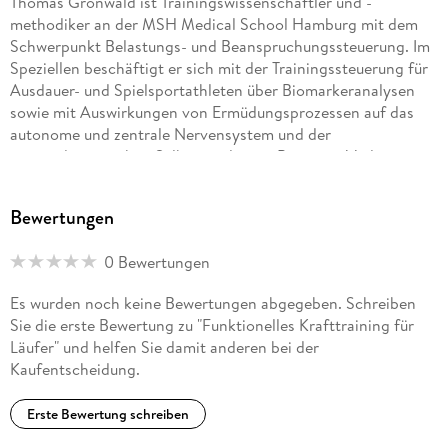
Thomas Gronwald ist Trainingswissenschaftler und -
methodiker an der MSH Medical School Hamburg mit dem
Schwerpunkt Belastungs- und Beanspruchungssteuerung. Im
Speziellen beschäftigt er sich mit der Trainingssteuerung für
Ausdauer- und Spielsportathleten über Biomarkeranalysen
sowie mit Auswirkungen von Ermüdungsprozessen auf das
autonome und zentrale Nervensystem und der
systemdynamischen Selbstregulation. Beim riva Verlag
erschienen ist bereits Starke und gesunde Hamstrings: Mehr
Beinkraft und Beweglichkeit sowie weniger Verletzungen
Bewertungen
durch Training der ischiocruralen Muskulatur, welches sich
mit einem multimodalen Trainingsansatz zur
0 Bewertungen
Verletzungsreduktion im Spiel- und Laufsport
auseinandersetzt.
Es wurden noch keine Bewertungen abgegeben. Schreiben
Sie die erste Bewertung zu "Funktionelles Krafttraining für
Karsten Hollander arbeitet als Professor für Sportmedizin an
Läufer" und helfen Sie damit anderen bei der
der MSH Medical School Hamburg. Vorher war er am
Kaufentscheidung.
Spaulding National Running Center an der Harvard Medical
School in Cambridge (Massachusetts, USA), einer Klinik, die
Erste Bewertung schreiben
sich auf die Prävention und Behandlung laufbedingter
Verletzungen spezialisiert hat. Sein wissenschaftlicher Fokus