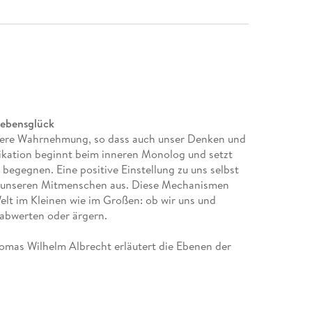
Lebensglück
unsere Wahrnehmung, so dass auch unser Denken und
ikation beginnt beim inneren Monolog und setzt
egegnen. Eine positive Einstellung zu uns selbst
zu unseren Mitmenschen aus. Diese Mechanismen
elt im Kleinen wie im Großen: ob wir uns und
abwerten oder ärgern.
mas Wilhelm Albrecht erläutert die Ebenen der
ele aus dem Beruf und dem Privatleben, wie
 Auswirkung der Sprache in alltäglichen Situationen