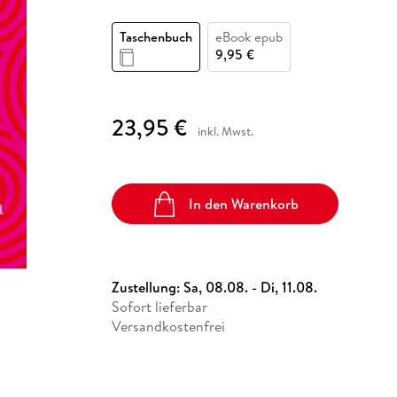
Fremdsprachige Bücher
n Lernhilfen
 Jugendbücher
eiber
Hörbuch Downloads im Bundle
cher
 Vergleich
 Puzzlezubehör
Lernen
New Adult
STABILO
Taschenbücher
Taschenbuch
eBook epub
hilfen
hriller
 Backen
er
lender
Ratgeber
9,95 €
op
hriller
Romance
Sachbücher
23,95 €
precher:innen
inkl. Mwst.
Science Fiction
Fremdsprachige Bücher
In den Warenkorb
Zustellung:
Sa, 08.08. - Di, 11.08.
Sofort lieferbar
Versandkostenfrei