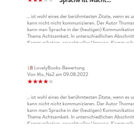
.. ist wohl eines der berühmtesten Zitate, wenn 
kann nicht nicht kommunizieren. Der Autor Thomas
kann man Sprache in der (heutigen) Kommunikation 
Thema Achtsamkeit. In unterschiedlichen Abschnitt
Kommunikation, respektvoller Umgang, Kommunikat
Sprache ist und wie man die eigene Kommunikation v
praktischen Beispielen da, wie man mit anderer Wo
sich auch mal gegen Vorwürfe zur Wehr setzen kan
LovelyBooks-Bewertung
Von Mo_Na2
am
09.08.2022
Er stellt dar, dass jeder typabhängig die Sprache 
wenn er das auch in seinem Buch umgesetzt hätte. So
der einen oder anderen Erklärung auch ein Schaubil
neu. Seine Erklärungen sind wie eine Unterhaltung g
.. ist wohl eines der berühmtesten Zitate, wenn 
es auch, dass immer mal mit Highlights der Text un
kann nicht nicht kommunizieren. Der Autor Thomas
Kernbotschaft heraussticht.
kann man Sprache in der (heutigen) Kommunikation 
Thema Achtsamkeit. In unterschiedlichen Abschnitt
Fazit: ein interessantes Buch, ohne wesentlich neue
Kommunikation, respektvoller Umgang, Kommunikat
Sprache ist und wie man die eigene Kommunikation v