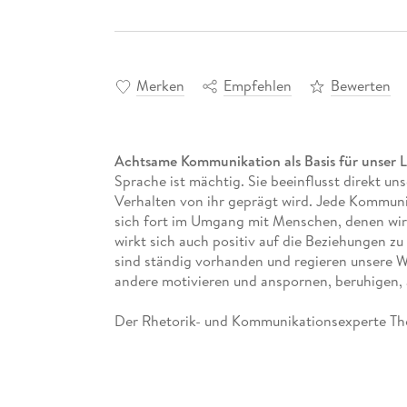
Merken
Empfehlen
Bewerten
Achtsame Kommunikation als Basis für unser 
Sprache ist mächtig. Sie beeinflusst direkt 
Verhalten von ihr geprägt wird. Jede Kommun
sich fort im Umgang mit Menschen, denen wir b
wirkt sich auch positiv auf die Beziehungen 
sind ständig vorhanden und regieren unsere W
andere motivieren und anspornen, beruhigen, 
Der Rhetorik- und Kommunikationsexperte Tho
Kommunikation und zeigt anhand vieler Beispi
achtsame Sprache uns weiterbringt.
- Konflikt oder konstruktives Miteinander: die