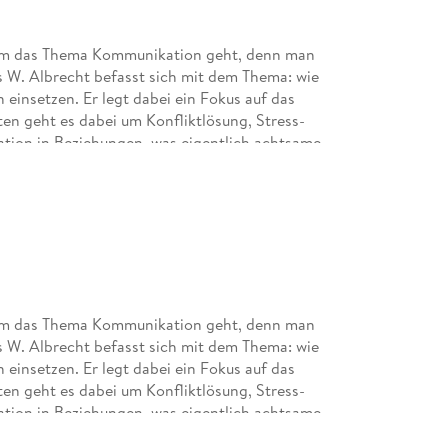
es um das Thema Kommunikation geht, denn man
 W. Albrecht befasst sich mit dem Thema: wie
einsetzen. Er legt dabei ein Fokus auf das
en geht es dabei um Konfliktlösung, Stress-
ion in Beziehungen, was eigentlich achtsame
oranbringt. Dabei stellt er an einigen
rtwahl seinen Gegenüber weniger verletzt und
n.
anders wahrnimmt. Da hätte ich mir gewünscht,
 bin ich z.B. ein visueller Typ und hätte mir bei
d gewünscht. Die Inhalte des Buches sind nicht
eschrieben und leicht verständlich. Mir gefällt
es um das Thema Kommunikation geht, denn man
terbrochen wird und dabei die wichtige
 W. Albrecht befasst sich mit dem Thema: wie
einsetzen. Er legt dabei ein Fokus auf das
en geht es dabei um Konfliktlösung, Stress-
 Erkenntnisse.
ion in Beziehungen, was eigentlich achtsame
oranbringt. Dabei stellt er an einigen