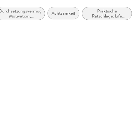
Durchsetzungsvermögen,
Praktische
Achtsamkeit
Motivation,
Ratschläge: Life
Selbstwertgefühl und
Hacks / Praktische
positive geistige
Tipps
Einstellung