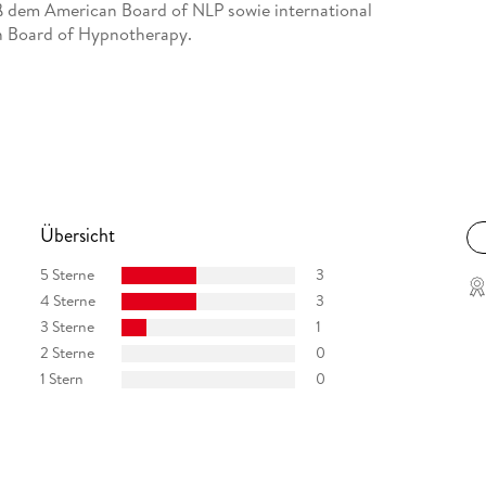
emäß dem American Board of NLP sowie international
n Board of Hypnotherapy.
 der Rede als Ausdruck von Kultur und
setzt er auf eine gelungene Kombination
, sowie aus NLP 4. 0, Hypnotherapie und Spiral
 Vortragender zu seinen Schwerpunktthemen und
en spannenden Vorträgen und Seminaren.
Übersicht
5 Sterne
3
4 Sterne
3
3 Sterne
1
2 Sterne
0
1 Stern
0