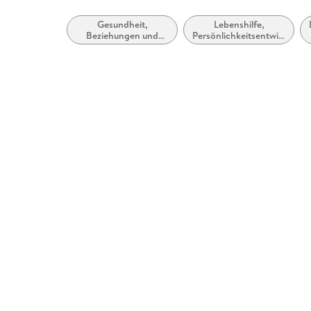
Gesundheit,
Lebenshilfe,
Beziehungen und
Persönlichkeitsentwicklung
Persönlichkeitsentwicklung
und praktische Tipps