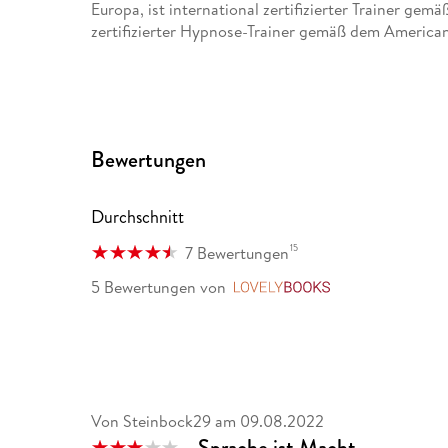
Europa, ist international zertifizierter Trainer g
zertifizierter Hypnose-Trainer gemäß dem America
Er entwickelte einen speziellen Blick auf die Kunst
Wertehaltungen. Für seine treffsicheren Analysen 
verschiedenster bewährter Ansätze der Psychologie
Dynamics.
Bewertungen
Der Experte für Unternehmenskultur ist gefragter
begeisterte weit über 10. 000 Menschen mit sein
Durchschnitt
15
7 Bewertungen
5 Bewertungen
von
LovelyBooks
Von Steinbock29
am
09.08.2022
Sprache ist Macht...