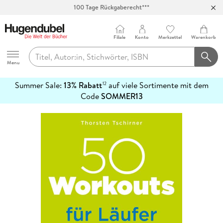
100 Tage Rückgaberecht***
Abholung in über 100 Filialen
Filiale
Konto
Merkzettel
Warenkorb
Hugendubel
Menu
Summer Sale:
13% Rabatt
auf viele Sortimente mit dem
12
mehr
Code
SOMMER13
erfahren