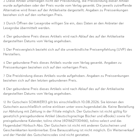
Diese Artikel unterliegen nicht der Preisbindung, die Preisbindung dieser Artikel
2
wurde aufgehoben oder der Preis wurde vom Verlag gesenkt. Die jeweils zutreffende
Alternative wird Ihnen auf der Artikelseite dargestellt. Angaben zu Preissenkungen
beziehen sich auf den vorherigen Preis.
Durch Öffnen der Leseprobe willigen Sie ein, dass Daten an den Anbieter der
3
Leseprobe übermittelt werden.
Der gebundene Preis dieses Artikels wird nach Ablauf des auf der Artikelseite
4
dargestellten Datums vom Verlag angehoben.
Der Preisvergleich bezieht sich auf die unverbindliche Preisempfehlung (UVP) des
5
Herstellers.
Der gebundene Preis dieses Artikels wurde vom Verlag gesenkt. Angaben zu
6
Preissenkungen beziehen sich auf den vorherigen Preis.
Die Preisbindung dieses Artikels wurde aufgehoben. Angaben zu Preissenkungen
7
beziehen sich auf den letzten gebundenen Preis.
Der gebundene Preis dieses Artikels wird nach Ablauf des auf der Artikelseite
8
dargestellten Datums vom Verlag angehoben.
Ihr Gutschein SOMMER13 gilt bis einschließlich 10.08.2026. Sie können den
12
Gutschein ausschließlich online einlösen unter www.hugendubel.de. Keine Bestellung
zur Abholung mit Zahlung in der Filiale möglich. Der Gutschein ist nicht gültig für
gesetzlich preisgebundene Artikel (deutschsprachige Bücher und eBooks) sowie für
preisgebundene Kalender, tolino shine (4016621130466), tolino select und das
Hugendubel Hörbuch Abo. Der Gutschein ist nicht mit anderen Gutscheinen und
Geschenkkarten kombinierbar. Eine Barauszahlung ist nicht möglich. Ein Weiterverkauf
und der Handel des Gutscheincodes sind nicht gestattet.