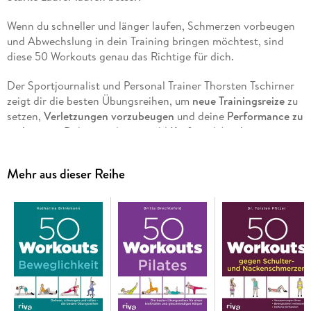
Wenn du schneller und länger laufen, Schmerzen vorbeugen
und Abwechslung in dein Training bringen möchtest, sind
diese 50 Workouts genau das Richtige für dich.
Der Sportjournalist und Personal Trainer Thorsten Tschirner
zeigt dir die besten Übungsreihen, um
neue Trainingsreize
zu
setzen,
Verletzungen vorzubeugen
und deine
Performance zu
verbessern.
Dabei werden sowohl
Kraft
und
Ausdauer
aufgebaut als auch
Beweglichkeit
und
Stabilisation
gefördert.
Dadurch vermeidest du einseitige Belastungen und häufige
Mehr aus dieser Reihe
Läuferbeschwerden wie Knieschmerzen oder eine
Entzündung der Achillessehne. Die bebilderten Übungen und
übersichtlich gestalteten Programme machen die Umsetzung
ganz leicht. Egal ob Einsteiger oder Marathonläufer - mit den
effektiven Workouts kannst du dein Training
vielseitig
gestalten, deinen
Laufstil
optimieren und das Beste aus dir
herausholen.