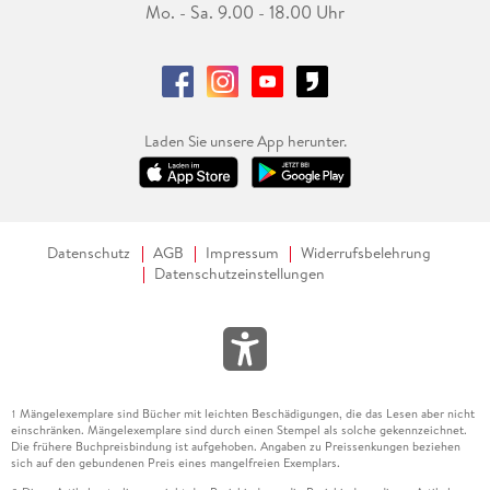
Mo. - Sa. 9.00 - 18.00 Uhr
Laden Sie unsere App herunter.
Datenschutz
AGB
Impressum
Widerrufsbelehrung
Datenschutzeinstellungen
Mängelexemplare sind Bücher mit leichten Beschädigungen, die das Lesen aber nicht
1
einschränken. Mängelexemplare sind durch einen Stempel als solche gekennzeichnet.
Die frühere Buchpreisbindung ist aufgehoben. Angaben zu Preissenkungen beziehen
sich auf den gebundenen Preis eines mangelfreien Exemplars.