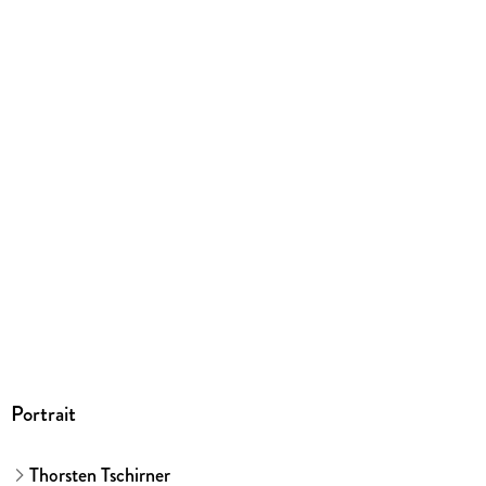
234/185/11 mm
ISBN
9783742323002
Herstelleradresse
Münchner Verlagsgruppe GmbH, Türkenstraße 89, 80799
München, Türkenstraße 89, 80799, München, info@m-vg.de
Portrait
Thorsten Tschirner