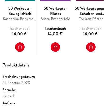
50 Workouts -
50 Workouts -
50 Workouts gege
Beweglichkeit
Pilates
Schulter- und
Katharina Brinkmann
Britta Brechtefeld
Nackenschmerzen
Torsten Pfitzer
Taschenbuch
Taschenbuch
Taschenbuch
14,00 €
14,00 €
14,00 €
*
*
*
Produktdetails
Erscheinungsdatum
21. Februar 2023
Sprache
deutsch
Auflage