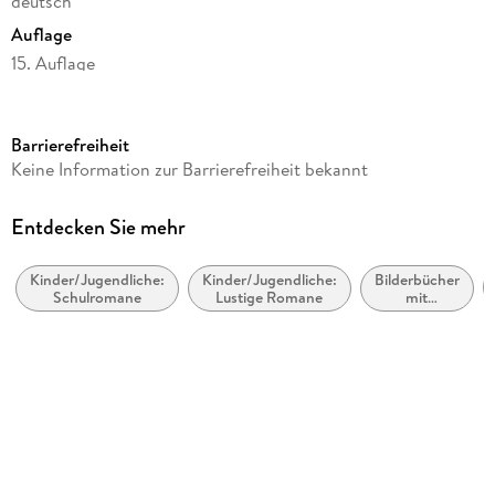
deutsch
Auflage
15. Auflage
Seitenanzahl
160
Barrierefreiheit
Altersempfehlung
Keine Information zur Barrierefreiheit bekannt
ab 6 Jahre
Reihe
Entdecken Sie mehr
Ella, 2
Kinder/Jugendliche:
Kinder/Jugendliche:
Bilderbücher
Autor/Autorin
Schulromane
Lustige Romane
mit
Timo Parvela
Erzähltexten
Übersetzung
Anu Stohner, Nina Stohner
Illustrationen
Sabine Wilharm
Verlag/Hersteller