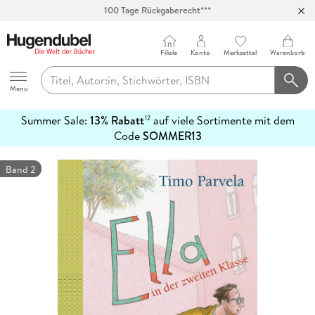
100 Tage Rückgaberecht***
Abholung in über 100 Filialen
Filiale
Konto
Merkzettel
Warenkorb
Hugendubel
Menu
Summer Sale:
13% Rabatt
auf viele Sortimente mit dem
12
mehr
Code
SOMMER13
erfahren
Band 2