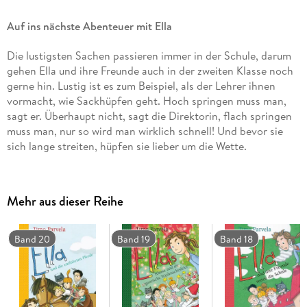
Auf ins nächste Abenteuer mit Ella
Die lustigsten Sachen passieren immer in der Schule, darum
gehen Ella und ihre Freunde auch in der zweiten Klasse noch
gerne hin. Lustig ist es zum Beispiel, als der Lehrer ihnen
vormacht, wie Sackhüpfen geht. Hoch springen muss man,
sagt er. Überhaupt nicht, sagt die Direktorin, flach springen
muss man, nur so wird man wirklich schnell! Und bevor sie
sich lange streiten, hüpfen sie lieber um die Wette.
Gewonnen hätte die Direktorin, wenn sie nicht die
Gießkanne beim Eingangstor übersehen hätte. Zum Glück ist
ihr nichts wirklich Schlimmes passiert. Höchstens zwei
Mehr aus dieser Reihe
Wochen, sagt die Schulkrankenschwester, dann ist alles
wieder heil.
Band 20
Band 19
Band 18
In der Schule ist es wirklich lustig, und es gibt Tage, da findet
das sogar der Lehrer.
Zu diesem Buch finden Sie Quizfragen auf antolin. de