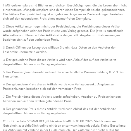
Mängelexemplare sind Bücher mit leichten Beschädigungen, die das Lesen aber nicht
1
einschränken. Mängelexemplare sind durch einen Stempel als solche gekennzeichnet.
Die frühere Buchpreisbindung ist aufgehoben. Angaben zu Preissenkungen beziehen
sich auf den gebundenen Preis eines mangelfreien Exemplars.
Diese Artikel unterliegen nicht der Preisbindung, die Preisbindung dieser Artikel
2
wurde aufgehoben oder der Preis wurde vom Verlag gesenkt. Die jeweils zutreffende
Alternative wird Ihnen auf der Artikelseite dargestellt. Angaben zu Preissenkungen
beziehen sich auf den vorherigen Preis.
Durch Öffnen der Leseprobe willigen Sie ein, dass Daten an den Anbieter der
3
Leseprobe übermittelt werden.
Der gebundene Preis dieses Artikels wird nach Ablauf des auf der Artikelseite
4
dargestellten Datums vom Verlag angehoben.
Der Preisvergleich bezieht sich auf die unverbindliche Preisempfehlung (UVP) des
5
Herstellers.
Der gebundene Preis dieses Artikels wurde vom Verlag gesenkt. Angaben zu
6
Preissenkungen beziehen sich auf den vorherigen Preis.
Die Preisbindung dieses Artikels wurde aufgehoben. Angaben zu Preissenkungen
7
beziehen sich auf den letzten gebundenen Preis.
Der gebundene Preis dieses Artikels wird nach Ablauf des auf der Artikelseite
8
dargestellten Datums vom Verlag angehoben.
Ihr Gutschein SOMMER13 gilt bis einschließlich 10.08.2026. Sie können den
12
Gutschein ausschließlich online einlösen unter www.hugendubel.de. Keine Bestellung
zur Abholung mit Zahlung in der Filiale möglich. Der Gutschein ist nicht gültig für