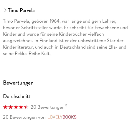
dtv Verlagsgesellschaft mbH & Co. KG, Tumblingerstraße 21,
80337 München, Produktsicherheit,
Timo Parvela
produktsicherheit@dtv.de
Timo Parvela, geboren 1964, war lange und gern Lehrer,
bevor er Schriftsteller wurde. Er schreibt für Erwachsene und
Kinder und wurde für seine Kinderbücher vielfach
ausgezeichnet. In Finnland ist er der unbestrittene Star der
Kinderliteratur, und auch in Deutschland sind seine Ella- und
seine Pekka-Reihe Kult.
Bewertungen
Durchschnitt
15
20 Bewertungen
20 Bewertungen
von
LovelyBooks