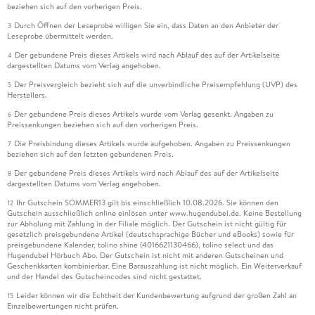
beziehen sich auf den vorherigen Preis.
Durch Öffnen der Leseprobe willigen Sie ein, dass Daten an den Anbieter der
3
Leseprobe übermittelt werden.
Der gebundene Preis dieses Artikels wird nach Ablauf des auf der Artikelseite
4
dargestellten Datums vom Verlag angehoben.
Der Preisvergleich bezieht sich auf die unverbindliche Preisempfehlung (UVP) des
5
Herstellers.
Der gebundene Preis dieses Artikels wurde vom Verlag gesenkt. Angaben zu
6
Preissenkungen beziehen sich auf den vorherigen Preis.
Die Preisbindung dieses Artikels wurde aufgehoben. Angaben zu Preissenkungen
7
beziehen sich auf den letzten gebundenen Preis.
Der gebundene Preis dieses Artikels wird nach Ablauf des auf der Artikelseite
8
dargestellten Datums vom Verlag angehoben.
Ihr Gutschein SOMMER13 gilt bis einschließlich 10.08.2026. Sie können den
12
Gutschein ausschließlich online einlösen unter www.hugendubel.de. Keine Bestellung
zur Abholung mit Zahlung in der Filiale möglich. Der Gutschein ist nicht gültig für
gesetzlich preisgebundene Artikel (deutschsprachige Bücher und eBooks) sowie für
preisgebundene Kalender, tolino shine (4016621130466), tolino select und das
Hugendubel Hörbuch Abo. Der Gutschein ist nicht mit anderen Gutscheinen und
Geschenkkarten kombinierbar. Eine Barauszahlung ist nicht möglich. Ein Weiterverkauf
und der Handel des Gutscheincodes sind nicht gestattet.
Leider können wir die Echtheit der Kundenbewertung aufgrund der großen Zahl an
15
Einzelbewertungen nicht prüfen.