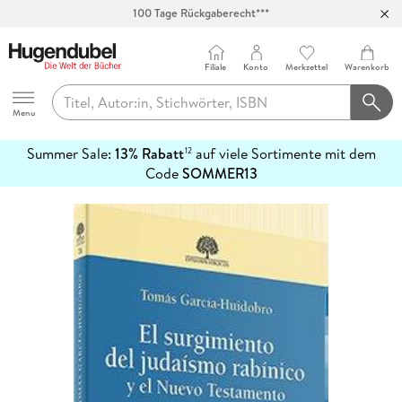
100 Tage Rückgaberecht***
Abholung in über 100 Filialen
Filiale
Konto
Merkzettel
Warenkorb
Hugendubel
Menu
Summer Sale:
13% Rabatt
auf viele Sortimente mit dem
12
mehr
Code
SOMMER13
erfahren