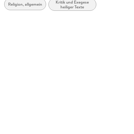
Kritik und Exegese
Produktart
Religion, allgemein
heiliger Texte
kartoniert
ISBN
9788490735480