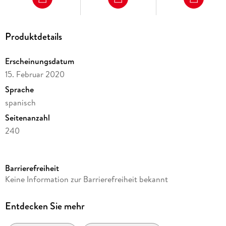
Produktdetails
Erscheinungsdatum
15. Februar 2020
Sprache
spanisch
Seitenanzahl
240
Reihe
Estudios Bíblicos
Barrierefreiheit
Autor/Autorin
Keine Information zur Barrierefreiheit bekannt
Tomás García-Huidobro Rivas
Verlag/Hersteller
Entdecken Sie mehr
Editorial Verbo Divino