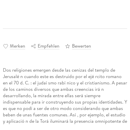
Merken
Empfehlen
Bewerten
Dos religiones emergen desde las cenizas del templo de
Jerusalé n cuando este es destruido por el ejé rcito romano
en el 70 d. C. : el judaí smo rabí nico y el cristianismo. A pesar
de los caminos diversos que ambas creencias irá n
desarrollando, la mirada entre ellas será siempre
indispensable para ir construyendo sus propias identidades. Y
es que no podí a ser de otro modo considerando que ambas
beben de unas fuentes comunes. Así , por ejemplo, el estudio
y aplicació n de la Torá iluminará la presencia omnipotente de
Dios en la vida cotidiana del judí o. En el cristianismo, sin