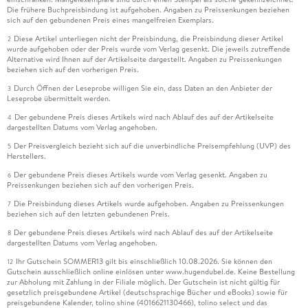
Die frühere Buchpreisbindung ist aufgehoben. Angaben zu Preissenkungen beziehen
sich auf den gebundenen Preis eines mangelfreien Exemplars.
Diese Artikel unterliegen nicht der Preisbindung, die Preisbindung dieser Artikel
2
wurde aufgehoben oder der Preis wurde vom Verlag gesenkt. Die jeweils zutreffende
Alternative wird Ihnen auf der Artikelseite dargestellt. Angaben zu Preissenkungen
beziehen sich auf den vorherigen Preis.
Durch Öffnen der Leseprobe willigen Sie ein, dass Daten an den Anbieter der
3
Leseprobe übermittelt werden.
Der gebundene Preis dieses Artikels wird nach Ablauf des auf der Artikelseite
4
dargestellten Datums vom Verlag angehoben.
Der Preisvergleich bezieht sich auf die unverbindliche Preisempfehlung (UVP) des
5
Herstellers.
Der gebundene Preis dieses Artikels wurde vom Verlag gesenkt. Angaben zu
6
Preissenkungen beziehen sich auf den vorherigen Preis.
Die Preisbindung dieses Artikels wurde aufgehoben. Angaben zu Preissenkungen
7
beziehen sich auf den letzten gebundenen Preis.
Der gebundene Preis dieses Artikels wird nach Ablauf des auf der Artikelseite
8
dargestellten Datums vom Verlag angehoben.
Ihr Gutschein SOMMER13 gilt bis einschließlich 10.08.2026. Sie können den
12
Gutschein ausschließlich online einlösen unter www.hugendubel.de. Keine Bestellung
zur Abholung mit Zahlung in der Filiale möglich. Der Gutschein ist nicht gültig für
gesetzlich preisgebundene Artikel (deutschsprachige Bücher und eBooks) sowie für
preisgebundene Kalender, tolino shine (4016621130466), tolino select und das