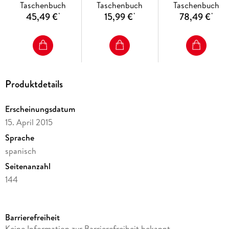
Taschenbuch
Taschenbuch
Taschenbuch
parábolas a exame
45,49 €
15,99 €
78,49 €
*
*
*
Produktdetails
Erscheinungsdatum
15. April 2015
Sprache
spanisch
Seitenanzahl
144
Reihe
Estudios Bíblicos
Barrierefreiheit
Autor/Autorin
Keine Information zur Barrierefreiheit bekannt