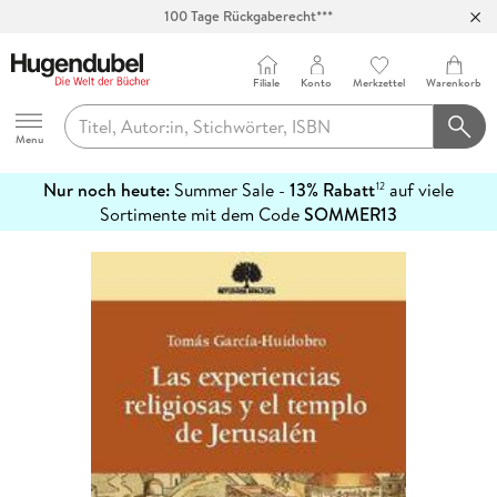
100 Tage Rückgaberecht***
Abholung in über 100 Filialen
Filiale
Konto
Merkzettel
Warenkorb
Hugendubel
Menu
Nur noch heute:
Summer Sale -
13% Rabatt
auf viele
12
mehr
Sortimente mit dem Code
SOMMER13
erfahren