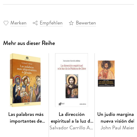
Merken
Empfehlen
Bewerten
Mehr aus dieser Reihe
Las palabras más
La dirección
Un judío marginal 
importantes de
espiritual a la luz de
nueva visión del
Jesús
la palabra de Dios
Salvador Carrillo Alday
Jesús histórico V : l
John Paul Meier
autenticidad de la