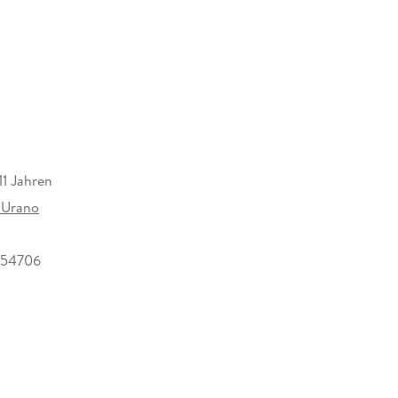
ra que se unan a é l: una reina.
11 Jahren
 Urano
854706