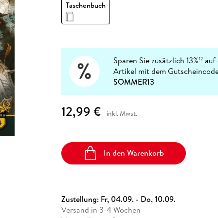
Fremdsprachige Bücher
Taschenbuch
n Lernhilfen
 Jugendbücher
eiber
Hörbuch Downloads im Bundle
cher
 Vergleich
 Puzzlezubehör
Lernen
New Adult
STABILO
Taschenbücher
hilfen
hriller
 Backen
er
lender
Ratgeber
op
hriller
Romance
Sachbücher
Sparen Sie zusätzlich 13%
auf 
12
precher:innen
Artikel mit dem Gutscheincode
Science Fiction
SOMMER13
Fremdsprachige Bücher
12,99 €
inkl. Mwst.
In den Warenkorb
Zustellung:
Fr, 04.09. - Do, 10.09.
Versand in 3-4 Wochen