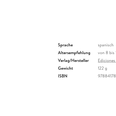
gobernar el mundo les ha ofrecido un regalo pa
Sprache
spanisch
Altersempfehlung
von 8 bis 
Verlag/Hersteller
Ediciones
Gewicht
122 g
ISBN
9788417