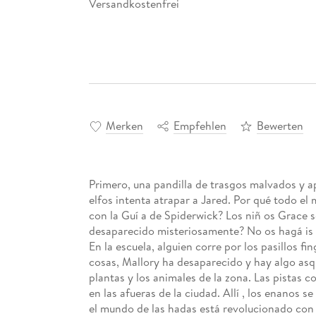
Versandkostenfrei
Merken
Empfehlen
Bewerten
Primero, una pandilla de trasgos malvados y 
elfos intenta atrapar a Jared. Por qué todo e
con la Guí a de Spiderwick? Los niñ os Grace s
desaparecido misteriosamente? No os hagá is i
En la escuela, alguien corre por los pasillos f
cosas, Mallory ha desaparecido y hay algo asq
plantas y los animales de la zona. Las pistas
en las afueras de la ciudad. Allí , los enano
el mundo de las hadas está revolucionado con 