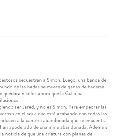
apestosos secuestran a Simon. Luego, una banda de
l mundo de las hadas se muere de ganas de hacerse
e quedará n solos ahora que la Guí a ha
lusiones.
ingiendo ser Jared, y no es Simon. Para empeorar las
ueroso en el agua que está acabando con todas las
 conducen a la cantera abandonada que se encuentra
s se han apoderado de una mina abandonada. Ademá s,
la noticia de que una criatura con planes de