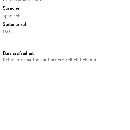
Sprache
spanisch
Seitenanzahl
160
Altersempfehlung
von 8 bis 11 Jahren
Barrierefreiheit
Autor/Autorin
Keine Information zur Barrierefreiheit bekannt
Tony Diterlizzi
Verlag/Hersteller
Ediciones Urano
Produktart
kartoniert
Gewicht
150 g
Größe (L/B/H)
191/129/12 mm