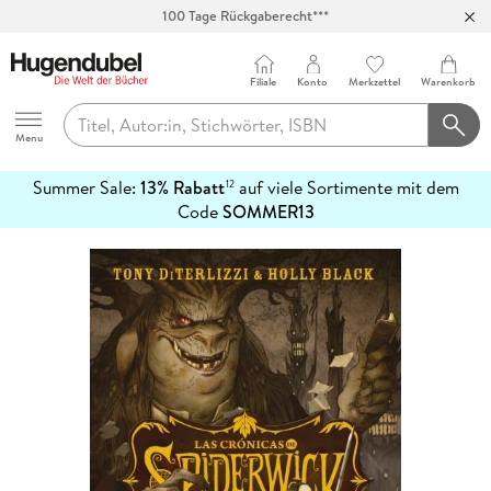
100 Tage Rückgaberecht***
Abholung in über 100 Filialen
Filiale
Konto
Merkzettel
Warenkorb
Hugendubel
Menu
Summer Sale:
13% Rabatt
auf viele Sortimente mit dem
12
mehr
Code
SOMMER13
erfahren