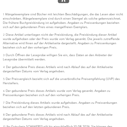
Mängelexemplare sind Bücher mit leichten Beschädigungen, die das Lesen aber nicht
1
einschränken. Mängelexemplare sind durch einen Stempel als solche gekennzeichnet.
Die frühere Buchpreisbindung ist aufgehoben. Angaben zu Preissenkungen beziehen
sich auf den gebundenen Preis eines mangelfreien Exemplars.
Diese Artikel unterliegen nicht der Preisbindung, die Preisbindung dieser Artikel
2
wurde aufgehoben oder der Preis wurde vom Verlag gesenkt. Die jeweils zutreffende
Alternative wird Ihnen auf der Artikelseite dargestellt. Angaben zu Preissenkungen
beziehen sich auf den vorherigen Preis.
Durch Öffnen der Leseprobe willigen Sie ein, dass Daten an den Anbieter der
3
Leseprobe übermittelt werden.
Der gebundene Preis dieses Artikels wird nach Ablauf des auf der Artikelseite
4
dargestellten Datums vom Verlag angehoben.
Der Preisvergleich bezieht sich auf die unverbindliche Preisempfehlung (UVP) des
5
Herstellers.
Der gebundene Preis dieses Artikels wurde vom Verlag gesenkt. Angaben zu
6
Preissenkungen beziehen sich auf den vorherigen Preis.
Die Preisbindung dieses Artikels wurde aufgehoben. Angaben zu Preissenkungen
7
beziehen sich auf den letzten gebundenen Preis.
Der gebundene Preis dieses Artikels wird nach Ablauf des auf der Artikelseite
8
dargestellten Datums vom Verlag angehoben.
Ihr Gutschein SOMMER13 gilt bis einschließlich 10.08.2026. Sie können den
12