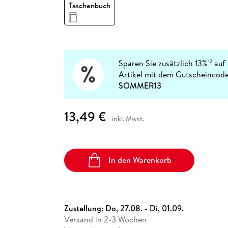
Fremdsprachige Bücher
Taschenbuch
n Lernhilfen
 Jugendbücher
eiber
Hörbuch Downloads im Bundle
cher
 Vergleich
 Puzzlezubehör
Lernen
New Adult
STABILO
Taschenbücher
hilfen
hriller
 Backen
er
lender
Ratgeber
op
hriller
Romance
Sachbücher
Sparen Sie zusätzlich 13%
auf 
12
precher:innen
Artikel mit dem Gutscheincode
Science Fiction
SOMMER13
Fremdsprachige Bücher
13,49 €
inkl. Mwst.
In den Warenkorb
Zustellung:
Do, 27.08. - Di, 01.09.
Versand in 2-3 Wochen