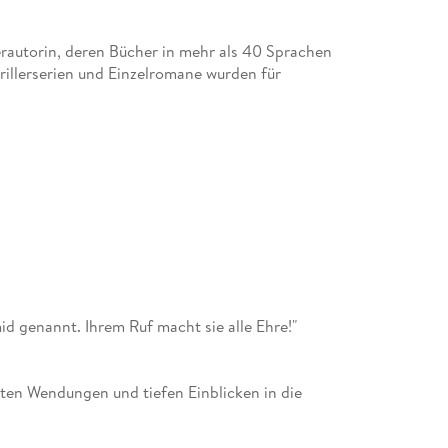
lerautorin, deren Bücher in mehr als 40 Sprachen
rillerserien und Einzelromane wurden für
n. Die TV-Serie um die schottische Cold Case-
 Erfolg gestartet.
ok Prize und Jurorin für den Women' s Prize for
rägerin von sechs Ehrendoktorwürden, außerdem
. Zu ihren zahlreichen Auszeichnungen gehören
mid genannt. Ihrem Ruf macht sie alle Ehre!"
r Theakstons Old Peculier Award für "
ahr 2024 wurde ihr der Radio Bremen Krimipreis
ten Wendungen und tiefen Einblicken in die
e