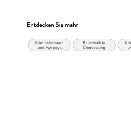
GmbH & Co. KG, produktsic
Entdecken Sie mehr
Kriminalromane
Belletristik in
Kri
und Mystery:
Übersetzung
u
weibliche Ermittler
Po