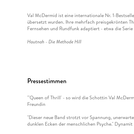
Val McDermid ist eine internationale Nr. 1-Bestsel
übersetzt wurden. Ihre mehrfach preisgekrönten Th
Fernsehen und Rundfunk adaptiert - etwa die Serie
Hautnah - Die Methode Hill
mit dem Profiler Dr. Tony Hill und DCI Carol Jorda
Ermittlerin Karen Pirie ist international mit großem
Pressestimmen
Val McDermid war 2017 Vorsitzende des Wellcome Bo
Fiction und den Man Booker Prize 2018. Sie ist T
Honorary Fellow des St Hilda' s College in Oxford
"'Queen of Thrill' - so wird die Schottin Val McDer
der CWA Diamond Dagger für ihr Lebenswerk und de
Freundin
Outstanding Contribution to Crime Writing" . Im J
verliehen.
"Dieser neue Band strotzt vor Spannung, unerwarte
dunklen Ecken der menschlichen Psyche." Dynamit
Mehr über die Autorin unter www. val-mcdermid. d