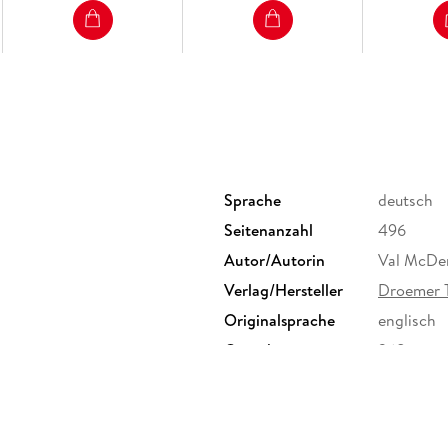
Sprache
deutsch
Seitenanzahl
496
Autor/Autorin
Val McDe
Verlag/Hersteller
Droemer 
Originalsprache
englisch
Gewicht
368 g
ISBN
9783426
ur GmbH & Co. KG, Landsberger
, Verlagsgruppe Droemer Knaur