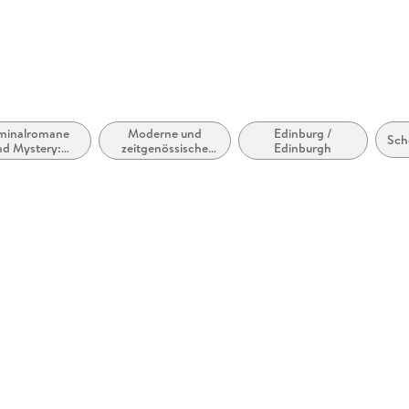
herheit@droemer-knaur.de
minalromane
Moderne und
Edinburg /
Sch
nd Mystery:
zeitgenössische
Edinburgh
lizeiarbeit &
Belletristik:
Forensik
allgemein und
literarisch