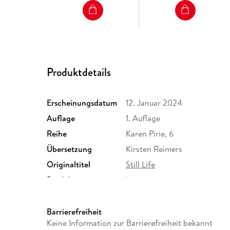
Produktdetails
Erscheinungsdatum
12. Januar 2024
Auflage
1. Auflage
Reihe
Karen Pirie, 6
Übersetzung
Kirsten Reimers
Originaltitel
Still Life
Produktart
kartoniert
Größe (L/B/H)
191/124/31 mm
Herstelleradresse
Verlagsgruppe Droemer Kna
Barrierefreiheit
Straße 346, 80687 München
Keine Information zur Barrierefreiheit bekannt