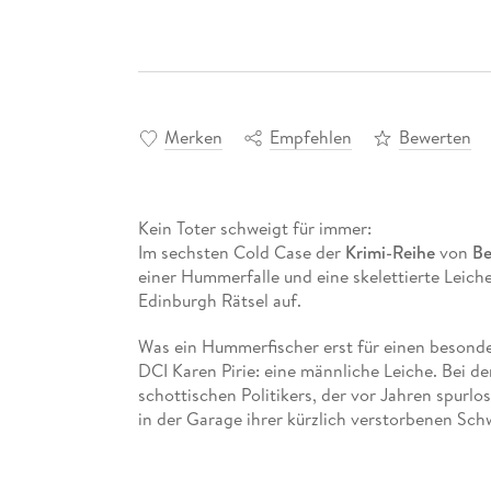
Merken
Empfehlen
Bewerten
Kein Toter schweigt für immer:
Im sechsten Cold Case der
Krimi-Reihe
von
Be
einer Hummerfalle und eine skelettierte Leic
Edinburgh Rätsel auf.
Was ein Hummerfischer erst für einen besonders
DCI Karen Pirie: eine männliche Leiche. Bei d
schottischen Politikers, der vor Jahren spurlos
in der Garage ihrer kürzlich verstorbenen Sch
wusste - und auf ein menschliches Skelett. Auc
Case-Expertin Karen Pirie.