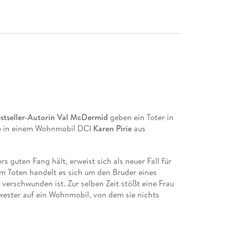
stseller-Autorin Val McDermid
geben ein Toter in
he in einem Wohnmobil DCI
Karen Pirie
aus
 guten Fang hält, erweist sich als neuer Fall für
em Toten handelt es sich um den Bruder eines
 verschwunden ist. Zur selben Zeit stößt eine Frau
wester auf ein Wohnmobil, von dem sie nichts
h dieser Fall landet auf dem Schreibtisch von Cold-