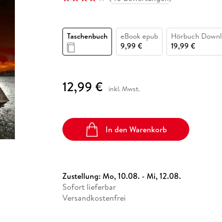
Fremdsprachige Bücher
n Lernhilfen
 Jugendbücher
eiber
Hörbuch Downloads im Bundle
cher
 Vergleich
 Puzzlezubehör
Lernen
New Adult
STABILO
Taschenbücher
hilfen
hriller
 Backen
er
lender
Ratgeber
Taschenbuch
eBook epub
Hörbuch Downl
op
hriller
Romance
9,99 €
19,99 €
Sachbücher
precher:innen
Science Fiction
12,99 €
inkl. Mwst.
Fremdsprachige Bücher
In den Warenkorb
Zustellung:
Mo, 10.08. - Mi, 12.08.
Sofort lieferbar
Versandkostenfrei