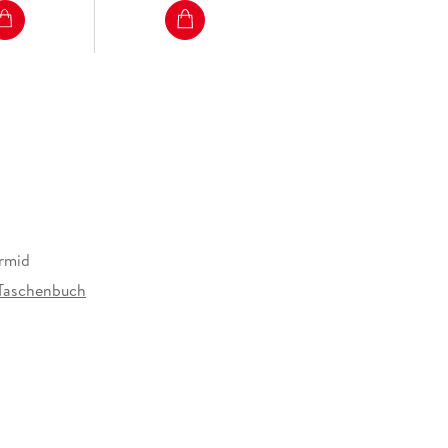
rmid
Taschenbuch
308486