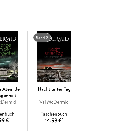
sie auch dem kleinsten Hinweis - bis in die mondäne
tlerin
sich denkbar deplatziert fühlt. Da erhält
der
, den sie selbst überführt hatte, ist wieder auf
rin
Karen Pirie
verbeißt sich um so hartnäckiger in
Band 2
int.
e um die Ermittlerin aus Edinburgh ist in folgender
e Atem der
Nacht unter Tag
ngenheit
cDermid
Val McDermid
henbuch
Taschenbuch
99 €
14,99 €
*
*