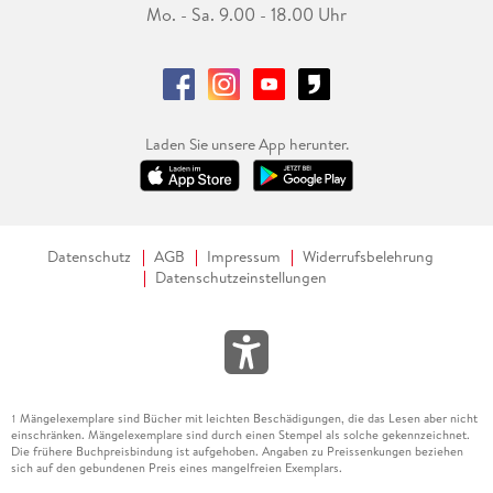
Mo. - Sa. 9.00 - 18.00 Uhr
Laden Sie unsere App herunter.
Datenschutz
AGB
Impressum
Widerrufsbelehrung
Datenschutzeinstellungen
Mängelexemplare sind Bücher mit leichten Beschädigungen, die das Lesen aber nicht
1
einschränken. Mängelexemplare sind durch einen Stempel als solche gekennzeichnet.
Die frühere Buchpreisbindung ist aufgehoben. Angaben zu Preissenkungen beziehen
sich auf den gebundenen Preis eines mangelfreien Exemplars.