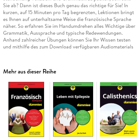
Sie ab? Dann ist dieses Buch genau das richtige für Sie! In
kurzen, auf 15 Minuten pro Tag begrenzten, Lektionen bringt
es Ihnen auf unterhaltsame Weise die französische Sprache
näher. So erfahren Sie im Handumdrehen alles Wichtige über
Grammatik, Aussprache und typische Redewendungen.
Anhand zahlreicher Übungen können Sie Ihr Wissen testen
und mithilfe des zum Download verfügbaren Audiomaterials
auch die Aussprache üben. Nach nur drei Monaten
beherrschen Sie die Grundlagen spielend.
Mehr aus dieser Reihe
Inhaltsverzeichnis
Über die Autorin 13 Einleitung 23
Teil I: Erster Monat 31
Kapitel 1: Erste Woche 33
Kapitel 2: Zweite Woche 47
Kapitel 3: Dritte Woche 61
Kapitel 4: Vierte Woche 75
Kapitel 5: Test zum ersten Lernmonat 89
Teil II: Zweiter Monat 97