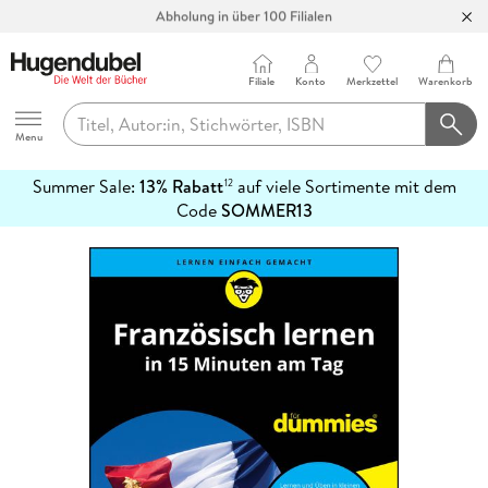
Abholung in über 100 Filialen
Filiale
Konto
Merkzettel
Warenkorb
Hugendubel
Menu
Summer Sale:
13% Rabatt
auf viele Sortimente mit dem
12
mehr
Code
SOMMER13
erfahren