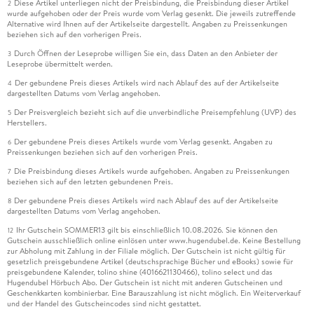
Diese Artikel unterliegen nicht der Preisbindung, die Preisbindung dieser Artikel
2
wurde aufgehoben oder der Preis wurde vom Verlag gesenkt. Die jeweils zutreffende
Alternative wird Ihnen auf der Artikelseite dargestellt. Angaben zu Preissenkungen
beziehen sich auf den vorherigen Preis.
Durch Öffnen der Leseprobe willigen Sie ein, dass Daten an den Anbieter der
3
Leseprobe übermittelt werden.
Der gebundene Preis dieses Artikels wird nach Ablauf des auf der Artikelseite
4
dargestellten Datums vom Verlag angehoben.
Der Preisvergleich bezieht sich auf die unverbindliche Preisempfehlung (UVP) des
5
Herstellers.
Der gebundene Preis dieses Artikels wurde vom Verlag gesenkt. Angaben zu
6
Preissenkungen beziehen sich auf den vorherigen Preis.
Die Preisbindung dieses Artikels wurde aufgehoben. Angaben zu Preissenkungen
7
beziehen sich auf den letzten gebundenen Preis.
Der gebundene Preis dieses Artikels wird nach Ablauf des auf der Artikelseite
8
dargestellten Datums vom Verlag angehoben.
Ihr Gutschein SOMMER13 gilt bis einschließlich 10.08.2026. Sie können den
12
Gutschein ausschließlich online einlösen unter www.hugendubel.de. Keine Bestellung
zur Abholung mit Zahlung in der Filiale möglich. Der Gutschein ist nicht gültig für
gesetzlich preisgebundene Artikel (deutschsprachige Bücher und eBooks) sowie für
preisgebundene Kalender, tolino shine (4016621130466), tolino select und das
Hugendubel Hörbuch Abo. Der Gutschein ist nicht mit anderen Gutscheinen und
Geschenkkarten kombinierbar. Eine Barauszahlung ist nicht möglich. Ein Weiterverkauf
und der Handel des Gutscheincodes sind nicht gestattet.