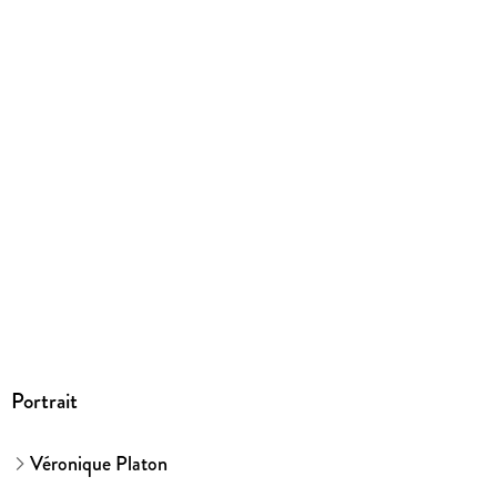
Herstelleradresse
Wiley-VCH GmbH, Boschstrasse 12, 69469 Weinheim,
product_safety@wiley.com
Portrait
Véronique Platon