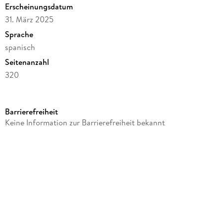
Erscheinungsdatum
31. März 2025
Sprache
spanisch
Seitenanzahl
320
Autor/Autorin
Víctor Morla Asensio
Barrierefreiheit
Verlag/Hersteller
Keine Information zur Barrierefreiheit bekannt
Bibliomanager S.L.
Produktart
kartoniert
Gewicht
472 g
Größe (L/B/H)
240/160/17 mm