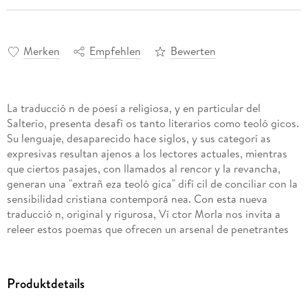
Merken
Empfehlen
Bewerten
La traducció n de poesí a religiosa, y en particular del
Salterio, presenta desafí os tanto literarios como teoló gicos.
Su lenguaje, desaparecido hace siglos, y sus categorí as
expresivas resultan ajenos a los lectores actuales, mientras
que ciertos pasajes, con llamados al rencor y la revancha,
generan una "extrañ eza teoló gica" difí cil de conciliar con la
sensibilidad cristiana contemporá nea. Con esta nueva
traducció n, original y rigurosa, Ví ctor Morla nos invita a
releer estos poemas que ofrecen un arsenal de penetrantes
interrogantes que catapultan al lector, lo quiera o no, hacia
una cruda reformulació n de su "yo" desde la perspectiva de la
trascendencia.
Produktdetails