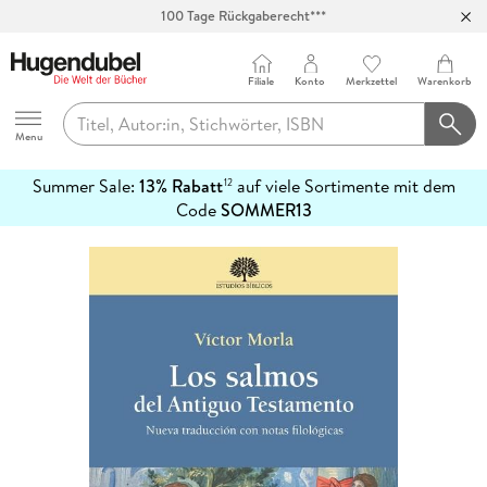
100 Tage Rückgaberecht***
Abholung in über 100 Filialen
Filiale
Konto
Merkzettel
Warenkorb
Hugendubel
Menu
Summer Sale:
13% Rabatt
auf viele Sortimente mit dem
12
mehr
Code
SOMMER13
erfahren