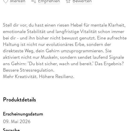
Merken
Empfehlen
Bewerten
Stell dir vor, du hast einen riesen Hebel für mentale Klarheit,
emotionale Stabilität und langfristige Vitalität schon immer
bei dir - und ihn bisher nicht bewusst genutzt. Eine aufrechte
Haltung ist nicht nur evolutionäres Erbe, sondern der
direkteste Weg, dein Gehirn umzuprogrammieren. Sie
aktiviert nicht nur Muskeln, sondern sendet laufend Signale
ans Gehirn: "Du bist sicher, wach und bereit." Das Ergebnis?
Bessere Stressregulation.
Mehr Kreativität. Höhere Resilienz.
Der Körper ist kein Problem, das repariert werden muss. Er
ist ein lebendiges, intelligentes System, das alles schon in
sich trägt - Gesundheit, Kraft, Freude, Ganzheit. Wer sich
Produktdetails
bewusst aufrichtet und atmet, verändert nicht nur den
Körper - das Gehirn lernt neu. Moderne Neurophysiologie
Erscheinungsdatum
bestätigt, was alte Yogis vor tausenden Jahren wussten: neue
09. Mai 2026
neuronale Muster entstehen und alte Gewohnheiten verlieren
an Kraft. Das ist Neuroplastizität in Aktion - und du kannst
Sprache