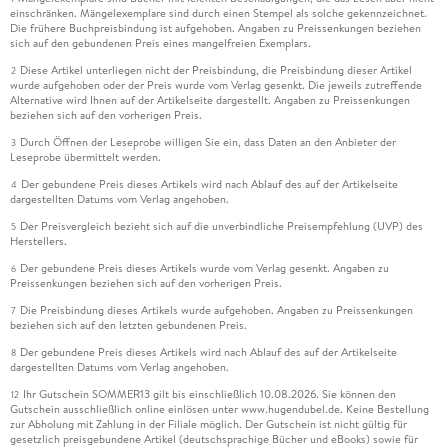
einschränken. Mängelexemplare sind durch einen Stempel als solche gekennzeichnet.
Die frühere Buchpreisbindung ist aufgehoben. Angaben zu Preissenkungen beziehen
sich auf den gebundenen Preis eines mangelfreien Exemplars.
Diese Artikel unterliegen nicht der Preisbindung, die Preisbindung dieser Artikel
2
wurde aufgehoben oder der Preis wurde vom Verlag gesenkt. Die jeweils zutreffende
Alternative wird Ihnen auf der Artikelseite dargestellt. Angaben zu Preissenkungen
beziehen sich auf den vorherigen Preis.
Durch Öffnen der Leseprobe willigen Sie ein, dass Daten an den Anbieter der
3
Leseprobe übermittelt werden.
Der gebundene Preis dieses Artikels wird nach Ablauf des auf der Artikelseite
4
dargestellten Datums vom Verlag angehoben.
Der Preisvergleich bezieht sich auf die unverbindliche Preisempfehlung (UVP) des
5
Herstellers.
Der gebundene Preis dieses Artikels wurde vom Verlag gesenkt. Angaben zu
6
Preissenkungen beziehen sich auf den vorherigen Preis.
Die Preisbindung dieses Artikels wurde aufgehoben. Angaben zu Preissenkungen
7
beziehen sich auf den letzten gebundenen Preis.
Der gebundene Preis dieses Artikels wird nach Ablauf des auf der Artikelseite
8
dargestellten Datums vom Verlag angehoben.
Ihr Gutschein SOMMER13 gilt bis einschließlich 10.08.2026. Sie können den
12
Gutschein ausschließlich online einlösen unter www.hugendubel.de. Keine Bestellung
zur Abholung mit Zahlung in der Filiale möglich. Der Gutschein ist nicht gültig für
gesetzlich preisgebundene Artikel (deutschsprachige Bücher und eBooks) sowie für