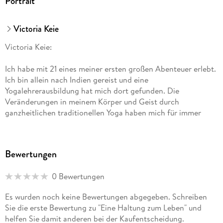
Portrait
Victoria Keie
Victoria Keie:
Ich habe mit 21 eines meiner ersten großen Abenteuer erlebt.
Ich bin allein nach Indien gereist und eine
Yogalehrerausbildung hat mich dort gefunden. Die
Veränderungen in meinem Körper und Geist durch
ganzheitlichen traditionellen Yoga haben mich für immer
geprägt.
Danach habe ich in Dänemark Chiropraktik studiert und
Bewertungen
folge seither neben der Forschung an der Süddänischen
Universität besonders der Forschung des Center for
0 Bewertungen
Chiropractic Research am New Zealand Chiropractic College
unter der Leitung von Heidi Haavik in Neuseeland.
Es wurden noch keine Bewertungen abgegeben. Schreiben
Sie die erste Bewertung zu "Eine Haltung zum Leben" und
Mein Wirken ist jedoch am Menschen und ich leite seit 2014
helfen Sie damit anderen bei der Kaufentscheidung.
zusammen mit meinem Mann eine eigene Chiropraxis.