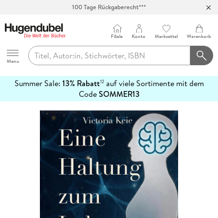
100 Tage Rückgaberecht***
Abholung in über 100 Filialen
Filiale
Konto
Merkzettel
Warenkorb
Hugendubel
Menu
Summer Sale:
13% Rabatt
auf viele Sortimente mit dem
12
mehr
Code
SOMMER13
erfahren