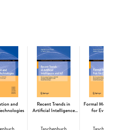
ation and
Recent Trends in
Formal Methods - Fun
Technologies
Artificial Intelligence
for Everybody
and IoT
henbuch
Taschenbuch
Taschenbuch