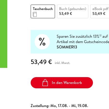
Fremdsprachige Bücher
n Lernhilfen
 Jugendbücher
eiber
Hörbuch Downloads im Bundle
cher
 Vergleich
 Puzzlezubehör
Lernen
New Adult
STABILO
Taschenbuch
Buch (gebunden)
eBook pdf
Taschenbücher
hilfen
hriller
53,49 €
53,49 €
 Backen
er
lender
Ratgeber
op
hriller
Romance
Sachbücher
precher:innen
Sparen Sie zusätzlich 13%
auf 
12
Science Fiction
Artikel mit dem Gutscheincode
Fremdsprachige Bücher
SOMMER13
53,49 €
inkl. Mwst.
In den Warenkorb
Zustellung:
Mo, 17.08. - Mi, 19.08.