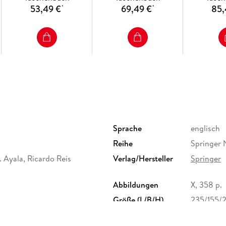
53,49 €
69,49 €
85,
*
*
Sprache
englisch
Reihe
Springer 
. Ayala, Ricardo Reis
Verlag/Hersteller
Springer
Abbildungen
X, 358 p.
Größe (L/B/H)
235/155/
Herstelleradresse
Springer 