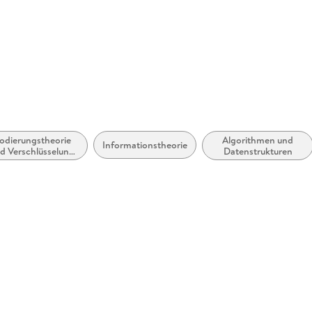
Europapla
ProductS
odierungstheorie
Algorithmen und
Informationstheorie
d Verschlüsselung
Datenstrukturen
(Kryptologie)