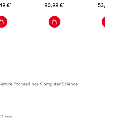
49 €
90,99 €
53,49 €
*
*
*
Nature Proceedings Computer Science
20 mm
Nature Customer Service Center GmbH,