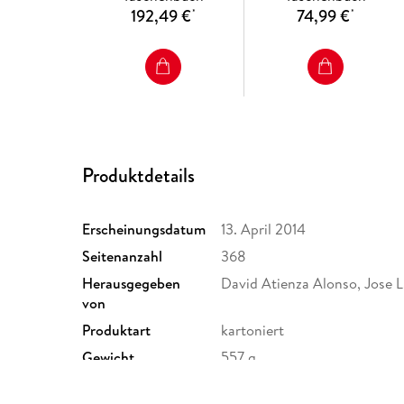
192,49 €
74,99 €
*
*
Produktdetails
Erscheinungsdatum
13. April 2014
Seitenanzahl
368
Herausgegeben
David Atienza Alonso, Jose L
von
Produktart
kartoniert
Gewicht
557 g
ISBN
9783642441752