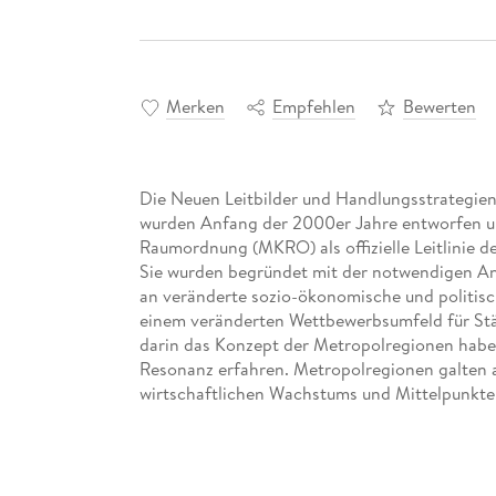
Merken
Empfehlen
Bewerten
Die Neuen Leitbilder und Handlungsstrategie
wurden Anfang der 2000er Jahre entworfen u
Raumordnung (MKRO) als offizielle Leitlinie 
Sie wurden begründet mit der notwendigen A
an veränderte sozio-ökonomische und politis
einem veränderten Wettbewerbsumfeld für Städ
darin das Konzept der Metropolregionen habe
Resonanz erfahren. Metropolregionen galten a
wirtschaftlichen Wachstums und Mittelpunkte
sowohl national wie regional.
Die vorliegende Veröffentlichung dokumentie
der ARL, das zwischen 2011 und 2012 bearbeite
hin zur wachstumsorientierten Raumordnungs