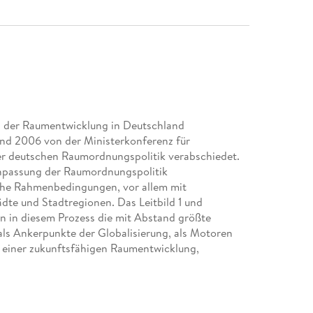
n der Raumentwicklung in Deutschland
nd 2006 von der Ministerkonferenz für
der deutschen Raumordnungspolitik verabschiedet.
npassung der Raumordnungspolitik
che Rahmenbedingungen, vor allem mit
te und Stadtregionen. Das Leitbild 1 und
n in diesem Prozess die mit Abstand größte
ls Ankerpunkte der Globalisierung, als Motoren
 einer zukunftsfähigen Raumentwicklung,
rt ein Forschungsvorhaben im Auftrag
t wurde. Es hatte zum Ziel, den Leitbildwandel
politik und ihrem Schwerpunkt