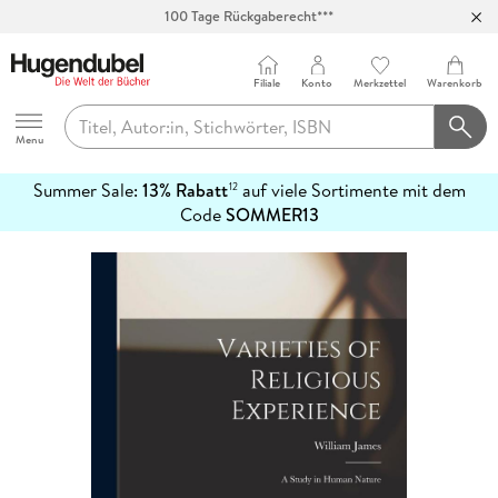
100 Tage Rückgaberecht***
Abholung in über 100 Filialen
Filiale
Konto
Merkzettel
Warenkorb
Hugendubel
Menu
Summer Sale:
13% Rabatt
auf viele Sortimente mit dem
12
mehr
Code
SOMMER13
erfahren