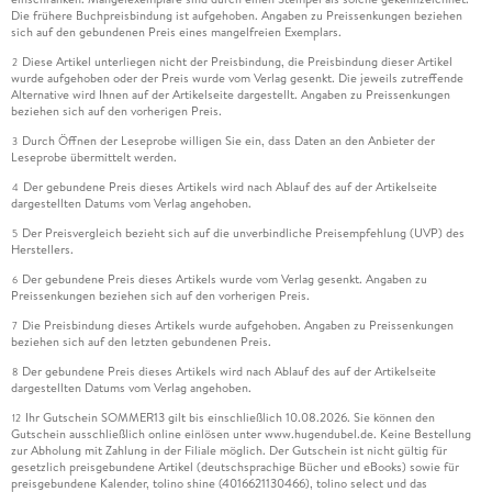
Die frühere Buchpreisbindung ist aufgehoben. Angaben zu Preissenkungen beziehen
sich auf den gebundenen Preis eines mangelfreien Exemplars.
Diese Artikel unterliegen nicht der Preisbindung, die Preisbindung dieser Artikel
2
wurde aufgehoben oder der Preis wurde vom Verlag gesenkt. Die jeweils zutreffende
Alternative wird Ihnen auf der Artikelseite dargestellt. Angaben zu Preissenkungen
beziehen sich auf den vorherigen Preis.
Durch Öffnen der Leseprobe willigen Sie ein, dass Daten an den Anbieter der
3
Leseprobe übermittelt werden.
Der gebundene Preis dieses Artikels wird nach Ablauf des auf der Artikelseite
4
dargestellten Datums vom Verlag angehoben.
Der Preisvergleich bezieht sich auf die unverbindliche Preisempfehlung (UVP) des
5
Herstellers.
Der gebundene Preis dieses Artikels wurde vom Verlag gesenkt. Angaben zu
6
Preissenkungen beziehen sich auf den vorherigen Preis.
Die Preisbindung dieses Artikels wurde aufgehoben. Angaben zu Preissenkungen
7
beziehen sich auf den letzten gebundenen Preis.
Der gebundene Preis dieses Artikels wird nach Ablauf des auf der Artikelseite
8
dargestellten Datums vom Verlag angehoben.
Ihr Gutschein SOMMER13 gilt bis einschließlich 10.08.2026. Sie können den
12
Gutschein ausschließlich online einlösen unter www.hugendubel.de. Keine Bestellung
zur Abholung mit Zahlung in der Filiale möglich. Der Gutschein ist nicht gültig für
gesetzlich preisgebundene Artikel (deutschsprachige Bücher und eBooks) sowie für
preisgebundene Kalender, tolino shine (4016621130466), tolino select und das