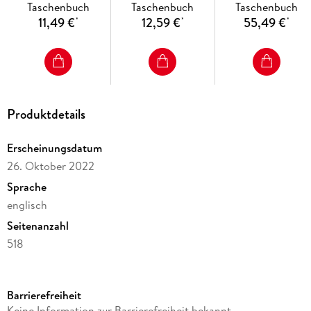
Taschenbuch
Taschenbuch
Taschenbuch
11,49 €
12,59 €
55,49 €
*
*
*
Produktdetails
Erscheinungsdatum
26. Oktober 2022
Sprache
englisch
Seitenanzahl
518
Reihe
Oxford World's Classics
Barrierefreiheit
Autor/Autorin
Keine Information zur Barrierefreiheit bekannt