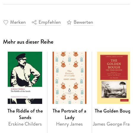
Merken
Empfehlen
Bewerten
Mehr aus dieser Reihe
The Riddle of the
The Portrait of a
The Golden Boug
Sands
Lady
Erskine Childers
Henry James
James G