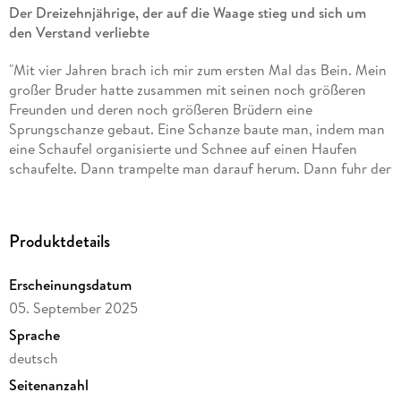
Der Dreizehnjährige, der auf die Waage stieg und sich um
den Verstand verliebte
"Mit vier Jahren brach ich mir zum ersten Mal das Bein. Mein
großer Bruder hatte zusammen mit seinen noch größeren
Freunden und deren noch größeren Brüdern eine
Sprungschanze gebaut. Eine Schanze baute man, indem man
eine Schaufel organisierte und Schnee auf einen Haufen
schaufelte. Dann trampelte man darauf herum. Dann fuhr der
Beste los und sprang am weitesten. Nach ihm der Zweitbeste
am zweitweitesten. Zuletzt mein Bruder. Dann ich."
Produktdetails
Auf diese Weise lernt der junge Mann früh den Vorteil von
Unfällen schätzen: Trostschokolade. Und er lernt den
Erscheinungsdatum
Nachteil von Trostschokolade kennen: Übergewicht.
05. September 2025
Mit 13 beginnt er in den Sommerferien eine radikale
Sprache
Abmagerungskur. Weil ihn unvorbereitet dieses zauberhafte
deutsch
Lächeln getroffen hat. Das Gute am Verlieben: Die Elsa. Das
Problem am Verlieben: Ihr Ehemann. Der Lastwagenfahrer
Seitenanzahl