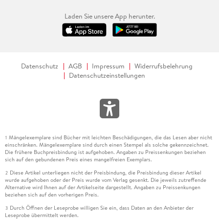
Laden Sie unsere App herunter.
Datenschutz
AGB
Impressum
Widerrufsbelehrung
Datenschutzeinstellungen
Mängelexemplare sind Bücher mit leichten Beschädigungen, die das Lesen aber nicht
1
einschränken. Mängelexemplare sind durch einen Stempel als solche gekennzeichnet.
Die frühere Buchpreisbindung ist aufgehoben. Angaben zu Preissenkungen beziehen
sich auf den gebundenen Preis eines mangelfreien Exemplars.
Diese Artikel unterliegen nicht der Preisbindung, die Preisbindung dieser Artikel
2
wurde aufgehoben oder der Preis wurde vom Verlag gesenkt. Die jeweils zutreffende
Alternative wird Ihnen auf der Artikelseite dargestellt. Angaben zu Preissenkungen
beziehen sich auf den vorherigen Preis.
Durch Öffnen der Leseprobe willigen Sie ein, dass Daten an den Anbieter der
3
Leseprobe übermittelt werden.