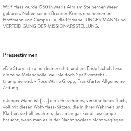
Wolf Haas wurde 1960 in Maria Alm am Steinernen Meer
geboren. Neben seinen Brenner-Krimis erschienen bei
Hoffmann und Campe u. a. die Romane JUNGER MANN und
VERTEIDIGUNG DER MISSIONARSSTELLUNG.
Pressestimmen
»Die Story ist so herrlich erzählt, und am Ende lächelt leise
die feine Melancholie, weil sie doch Spaß versteht -
triumphierend. « Rose-Marie Gropp, Frankfurter Allgemeine
Zeitung
» Junger Mann ist [. . .] ein sehr schönes, versöhnliches Buch,
voll mit diesen Wolf-Haas-Sätzen, die in ihrer Wahrheit und
Klarheit so hell leuchten, dass man gar keine Leselampe
braucht, wenn man es in der Nacht sowieso nicht weglegen
kann. Bis es viel zu schnell schon wieder vorbei ist. « Stefan