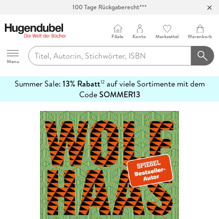
100 Tage Rückgaberecht***
Abholung in über 100 Filialen
Filiale
Konto
Merkzettel
Warenkorb
Hugendubel
Menu
Summer Sale:
13% Rabatt
auf viele Sortimente mit dem
12
mehr
Code
SOMMER13
erfahren