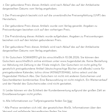
Der gebundene Preis dieses Artikels wird nach Ablauf des auf der Artikelseite
4
dargestellten Datums vom Verlag angehoben.
Der Preisvergleich bezieht sich auf die unverbindliche Preisempfehlung (UVP) des
5
Herstellers.
Der gebundene Preis dieses Artikels wurde vom Verlag gesenkt. Angaben zu
6
Preissenkungen beziehen sich auf den vorherigen Preis.
Die Preisbindung dieses Artikels wurde aufgehoben. Angaben zu Preissenkungen
7
beziehen sich auf den letzten gebundenen Preis.
Der gebundene Preis dieses Artikels wird nach Ablauf des auf der Artikelseite
8
dargestellten Datums vom Verlag angehoben.
Ihr Gutschein SOMMER13 gilt bis einschließlich 10.08.2026. Sie können den
12
Gutschein ausschließlich online einlösen unter www.hugendubel.de. Keine Bestellung
zur Abholung mit Zahlung in der Filiale möglich. Der Gutschein ist nicht gültig für
gesetzlich preisgebundene Artikel (deutschsprachige Bücher und eBooks) sowie für
preisgebundene Kalender, tolino shine (4016621130466), tolino select und das
Hugendubel Hörbuch Abo. Der Gutschein ist nicht mit anderen Gutscheinen und
Geschenkkarten kombinierbar. Eine Barauszahlung ist nicht möglich. Ein Weiterverkauf
und der Handel des Gutscheincodes sind nicht gestattet.
Leider können wir die Echtheit der Kundenbewertung aufgrund der großen Zahl an
15
Einzelbewertungen nicht prüfen.
Alle Informationen zur Tiefpreisgarantie finden Sie
hier
16
Alle Preise verstehen sich inkl. der gesetzlichen MwSt. Informationen über den
*
Versand und anfallende Versandkosten finden Sie
hier