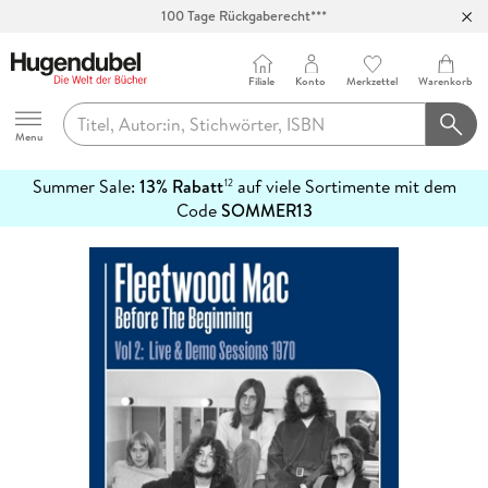
100 Tage Rückgaberecht***
Abholung in über 100 Filialen
Filiale
Konto
Merkzettel
Warenkorb
Hugendubel
Menu
Summer Sale:
13% Rabatt
auf viele Sortimente mit dem
12
mehr
Code
SOMMER13
erfahren