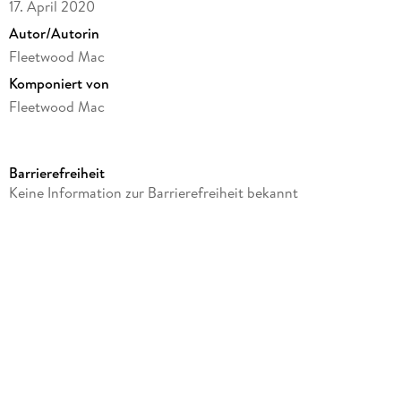
17. April 2020
Autor/Autorin
Fleetwood Mac
Komponiert von
Fleetwood Mac
Label
Sony Music Entertainment Germany GmbH / München
Barrierefreiheit
Produktart
Keine Information zur Barrierefreiheit bekannt
Langspielplatte
Datenträger
LP (analog)
GTIN
0190759353516